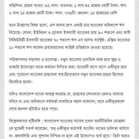
সম্মিলিত: গ্রাহক সংখ্যা: ৯২ লাখ। অমানত: ১ লাখ ৪৫ হাজার কোটি টাকা। ঋণ:
২ লাখ ১৫ হাজার কোটি টাকা। শাখা: ৭৭৯টি। জনবল: ১৫ হাজারের বেশি
তবে উদ্বেগের বিষয় হলো, এস আলম গ্রুপ একাই চার ব্যাংকের অধিকাংশ ঋণ
নিয়েছে। যেমন, ইউনিয়ন ও গ্লোবাল ইসলামী ব্যাংকের প্রায় ৯০ শতাংশ এবং ফার্স্ট
সিকিউরিটি ইসলামী ব্যাংকের ৭০ শতাংশ ঋণ এস আলম সংশ্লিষ্ট। এক্সিম ব্যাংকের
১০ শতাংশ ঋণ সাবেক চেয়ারম্যানের সংশ্লিষ্ট প্রতিষ্ঠানে দেওয়া হয়েছে।
পরিকল্পনার সম্ভাবনা ও চ্যালেঞ্জ : নতুন ব্যাংকের প্রাথমিক কাজ হবে ক্ষুদ্র ও
মাঝারি উদ্যোক্তা খাতে অর্থায়ন নিশ্চিত করা। ব্যাংকটি ধাপে ধাপে একীভূত হবে
এবং পুরোনো ব্যাংকের গ্রাহকেরা স্বয়ংক্রিয়ভাবে নতুন ব্যাংকের গ্রাহক হিসেবে
বিবেচিত হবেন।
যদিও বাংলাদেশ ব্যাংক আশ্বস্ত করেছে যে, গ্রাহকের লেনদেনে কোনও ব্যাঘাত
ঘটবে না এবং অধিকাংশ কর্মকর্তা চাকরিতে বহাল থাকবেন, তবে একীভূতকরণ
শেষে জনবল ছাঁটাইও হতে পারে।
বিশ্লেষকদের দৃষ্টিভঙ্গি : বাংলাদেশ ব্যাংকের সাবেক প্রধান অর্থনীতিবিদ মোস্তফা
কে মুজেরী সতর্ক করেছেন, ‘শুধু একীভূত করলেই ব্যাংকিং খাতের দুর্বলতা কাটবে
না। জবাবদিহি এবং সুশাসন নিশ্চিত না হলে এই উদ্যোগও ব্যর্থ হবে।’ তিনি আরও