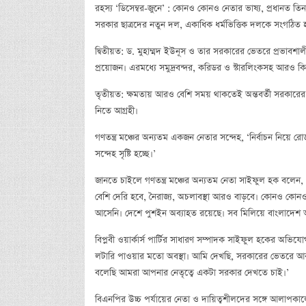
রহস্য ‘ডিসেম্বর-জুনে’ : কোনও কোনও নেতার ভাষ্য, প্রধানত তিনটি 
সরকার ছাত্রদের নতুন দল, একাধিক ধর্মভিত্তিক দলকে সংগঠিত হও
দ্বিতীয়ত: ড. মুহাম্মদ ইউনূস ও তার সরকারের ভেতরে প্রভাবশালী
প্রয়োজন। এরমধ্যে সমুদ্রবন্দর, করিডর ও স্টারলিংকসহ আরও কিছ
তৃতীয়ত: ক্ষমতায় আরও বেশি সময় থাকতেই অন্তবর্তী সরকারের 
নিতে আগ্রহী।
গণতন্ত্র মঞ্চের অন্যতম একজন নেতার সন্দেহ, ‘নির্বাচন নিয়ে
সন্দেহ সৃষ্টি হচ্ছে।’
জানতে চাইলে গণতন্ত্র মঞ্চের অন্যতম নেতা সাইফুল হক বলেন, 
বেশি দেরি হবে, নৈরাজ্য, অচলাবস্থা আরও বাড়বে। কোনও কোনও
আসেনি। দেশে পুশইন অব্যাহত রয়েছে। সব মিলিয়ে বাংলাদেশ অন
বিপ্লবী ওয়ার্কার্স পার্টির সাধারণ সম্পাদক সাইফুল হকের অ
লটারি পাওয়ার মতো অবস্থা। আমি দেখছি, সরকারের ভেতরে আরও
বলেছি আমরা আপনার নেতৃত্বে একটা সরকার দেখতে চাই।’
বিএনপির উচ্চ পর্যায়ের নেতা ও দায়িত্বশীলদের সঙ্গে আলাপকালে 