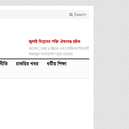
Search
জুলাই বিপ্লবের শক্তি ঐক্যবদ্ধ হউক
করোনা, ডেঙ্গু ও উন্নয়ন এবং স্বাধীনতা বিরোধী
শত্রুমুক্ত বাংলাদেশ গড়ার প্রত্যয়ে।
থনীতি
চাকরির খবর
ধর্মীয় শিক্ষা