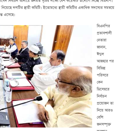
 সংসদ নির্বাচন আদায়ে জনমত সৃষ্টির লক্ষ্যে বেশ কয়েকটি উদ্যোগ নিচ্ছে বিএনপি।
 নিয়েছে দলটির স্থায়ী কমিটি। ইতোমধ্যে স্থায়ী কমিটির একাধিক সদস্যের সমন্বয়ে
ন্ত এসেছে।
বিএনপির
প্রভাবশালী
নেতারা
জানান,
ঈদুল
আজহার পর
বিভিন্ন
পরিসরে
কেন
ডিসেম্বরে
নির্বাচন
প্রয়োজন তা
নিয়ে আরও
বেশি
জনসম্পৃক্ত