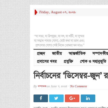
Friday, August 07, 2026
“যা সত্য, যা উপযুক্ত, যা সৎ, যা খাঁটি, যা সুন্দর
যা সম্মান পাবার যোগ্য, মোট কথা যা ভাল এবং
প্রশংসার যোগ্য সেই দিকে তোমরা মন দাও।”
প্রচ্ছদ
জাতীয়
আন্তর্জাতিক
সম্পাদকীয়
প্রবাসের খবর
প্রযুক্তি
শোক ও সহানুভূতি
নির্বাচনের ‘ডিসেম্বর-জুন
By
সম্পাদক
on
June 7, 2025
No Comment