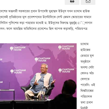
াংলাদেশের অন্তবর্তী সরকারের প্রধান উপদেষ্টা মুহাম্মদ ইউনূস যখন চ্যাথাম হাউজ
গে থেকেই প্রতিষ্ঠানের মূল প্রবেশপথের উল্টোদিকে সেন্ট জেমস স্কোয়ারের সামনে
োপলিটান পুলিশের কড়া পাহারার মধ্যেই ড. ইউনূসের বিরুদ্ধে মুহুর্মুহু ে¯্লাগান
েন। ফলে আমন্ত্রিত অতিথিদের প্রবেশেও ছিল ব্যাপক কড়াকড়ি, পরিচয়পত্র
চ্যাথাম
হাউজের
ভেতরে মূল
অনুষ্ঠানে
অবশ্য সেটা
কোনও আঁচ
ফেলতে
পারেনি। ওই
থিঙ্কট্যাঙ্কের
পরিচালক
তথা প্রধান
নির্বাহী