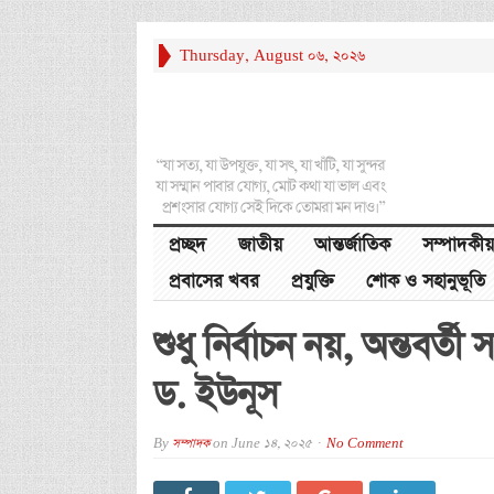
Thursday, August 06, 2026
“যা সত্য, যা উপযুক্ত, যা সৎ, যা খাঁটি, যা সুন্দর
যা সম্মান পাবার যোগ্য, মোট কথা যা ভাল এবং
প্রশংসার যোগ্য সেই দিকে তোমরা মন দাও।”
প্রচ্ছদ
জাতীয়
আন্তর্জাতিক
সম্পাদকীয়
প্রবাসের খবর
প্রযুক্তি
শোক ও সহানুভূতি
শুধু নির্বাচন নয়, অন্তবর্ত
ড. ইউনূস
By
সম্পাদক
on
June 14, 2025
No Comment