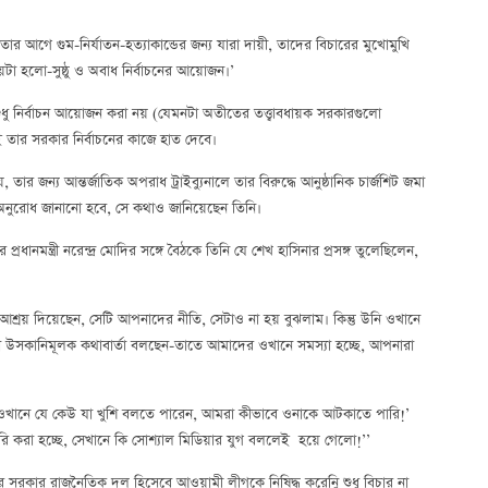
বা তার আগে গুম-নির্যাতন-হত্যাকান্ডের জন্য যারা দায়ী, তাদের বিচারের মুখোমুখি
়টা হলো-সুষ্ঠু ও অবাধ নির্বাচনের আয়োজন।’
ট শুধু নির্বাচন আয়োজন করা নয় (যেমনটা অতীতের তত্ত্বাবধায়ক সরকারগুলো
ই তার সরকার নির্বাচনের কাজে হাত দেবে।
, তার জন্য আন্তর্জাতিক অপরাধ ট্রাইব্যুনালে তার বিরুদ্ধে আনুষ্ঠানিক চার্জশিট জমা
 অনুরোধ জানানো হবে, সে কথাও জানিয়েছেন তিনি।
ানমন্ত্রী নরেন্দ্র মোদির সঙ্গে বৈঠকে তিনি যে শেখ হাসিনার প্রসঙ্গ তুলেছিলেন,
শ্রয় দিয়েছেন, সেটি আপনাদের নীতি, সেটাও না হয় বুঝলাম। কিন্তু উনি ওখানে
 বা উসকানিমূলক কথাবার্তা বলছেন-তাতে আমাদের ওখানে সমস্যা হচ্ছে, আপনারা
ু ওখানে যে কেউ যা খুশি বলতে পারেন, আমরা কীভাবে ওনাকে আটকাতে পারি!’
ি করা হচ্ছে, সেখানে কি সোশ্যাল মিডিয়ার যুগ বললেই হয়ে গেলো!’’
 তার সরকার রাজনৈতিক দল হিসেবে আওয়ামী লীগকে নিষিদ্ধ করেনিু শুধু বিচার না