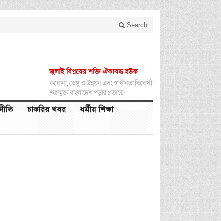
Search
জুলাই বিপ্লবের শক্তি ঐক্যবদ্ধ হউক
করোনা, ডেঙ্গু ও উন্নয়ন এবং স্বাধীনতা বিরোধী
শত্রুমুক্ত বাংলাদেশ গড়ার প্রত্যয়ে।
থনীতি
চাকরির খবর
ধর্মীয় শিক্ষা