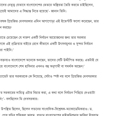
ে তাদের নেতৃত্ব যেভাবে বাংলাদেশের ভেতরে অস্থিরতা তৈরি করতে চাইছিলেন,
হয়েই আমাদের এ সিদ্ধান্ত নিতে হয়েছে’- জানান তিনি।
শ-গবেষক প্রিয়জিত দেবসরকার এদিন আগাগোড়া এই ইভেন্টটি ফলো করেছেন, তার
হন করছে?
েখাতে চেয়েছেন যে দারুণ একটি নির্বাচন আয়োজনের জন্য তার সরকার
 দলকে এই প্রক্রিয়ার বাইরে রেখে কীভাবে একটি উৎসবমুখর ও সুন্দর নির্বাচন
রা পাইনি।’
 বক্তব্যও বাংলাদেশে অনেকে শুনছেন, তাদের সেটি উদ্দীপিত করছে। এতটাই যে
 বাংলাদেশে শেখ হাসিনার এখনও বহু অনুগামী বা সমর্থক আছেন!’
যান্ডেট তার সরকারকে কে দিয়েছে, সেটাও স্পষ্ট নয় বলে প্রিয়জিত দেবসরকার
কারের দায়িত্ব এটার বিচার করা, এ কথা বলে নির্বাচন পিছিয়ে দেওয়াটা
ায়নি!’- বলছিলেন মি দেবসরকার।
 উপস্থিত ছিলেন, ছিলেন লন্ডনের সাংবাদিক-বিশ্লেষক-অ্যাকাডেমিকরাও। ড.
মান, প্রেস সচিব শফিকুল আলম, লন্ডনে বাংলাদেশের হাইকমিশনার আবিদা ইসলাম