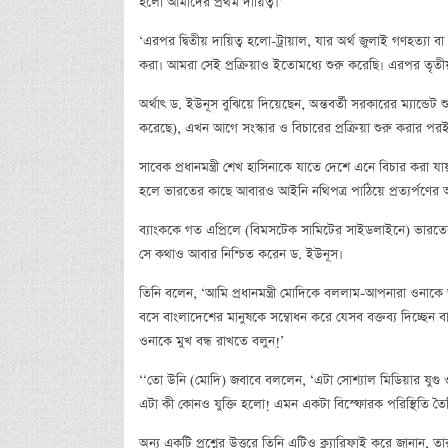
হলো আমাদের প্রথম দায়িত্ব।’
‘এরপর দ্বিতীয় দায়িত্ব হলো-ট্রায়াল, যার অর্থ জুলাই গণহত্যা 
করা। আমরা সেই প্রক্রিয়াও ইতোমধ্যে শুরু করেছি। এরপর তৃতীয
অর্থাৎ ড. ইউনূস বুঝিয়ে দিয়েছেন, অন্তবর্তী সরকারের ম্যান্ডে
করেছে), এখন আগে সংস্কার ও বিচারের প্রক্রিয়া শুরু করার পর
সাবেক প্রধানমন্ত্রী শেখ হাসিনাকে যাতে দেশে এনে বিচার করা যায়
হলে ভারতের কাছে আবারও আইনি নথিপত্র পাঠিয়ে প্রত্যর্পণের
ব্যাংককে গত এপ্রিলে (বিমসটেক সামিটের সাইডলাইনে) ভারতের প্রধ
সে কথাও আবার নিশ্চিত করেন ড. ইউনূস।
তিনি বলেন, ‘আমি প্রধানমন্ত্রী মোদিকে বললাম-আপনারা ওনাকে আ
বসে বাংলাদেশের মানুষকে সম্বোধন করে যেসব বক্তব্য দিচ্ছেন
ওনাকে মুখ বন্ধ রাখতে বলুন!’
‘‘তো উনি (মোদি) জবাবে বললেন, ‘এটা সোশ্যাল মিডিয়ার যুগ
এটা কী কোনও যুক্তি হলো! এমন একটা বিস্ফোরক পরিস্থিতি তৈর
অন্য একটি প্রশ্নের উত্তরে তিনি এটিও ক্ল্যারিফাই করে জানান,