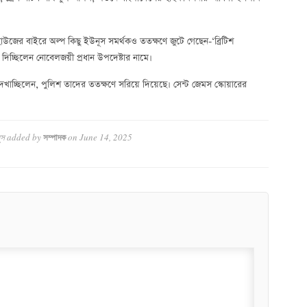
াম হাউজের বাইরে অল্প কিছু ইউনূস সমর্থকও ততক্ষণে জুটে গেছেন-‘ব্রিটিশ
িচ্ছিলেন নোবেলজয়ী প্রধান উপদেষ্টার নামে।
েখাচ্ছিলেন, পুলিশ তাদের ততক্ষণে সরিয়ে দিয়েছে। সেন্ট জেমস স্কোয়ারের
ূস
added by
on
June 14, 2025
সম্পাদক