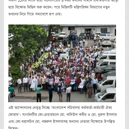
সকাল ১১টার দিকে তারা সচিবালয়ের ৬ নম্বর ভবনের সামনে বাদামতলায় জড়ো
হয়ে বিক্ষোভ মিছিল শুরু করেন। পরে মিছিলটি মন্ত্রিপরিষদ বিভাগের নতুন
ভবনের নিচে গিয়ে সমাবেশে রূপ নেয়।
এই আন্দোলনের নেতৃত্ব দিচ্ছে ‘বাংলাদেশ সচিবালয় কর্মকর্তা-কর্মচারী ঐক্য
ফোরাম’। সংগঠনটির কো-চেয়ারম্যান মো. বাদিউল কবীর ও মো. নুরুল ইসলাম
এবং কো-মহাসচিব মো. নজরুল ইসলামসহ অন্যান্য নেতারা বিক্ষোভে উপস্থিত
ছিলেন।