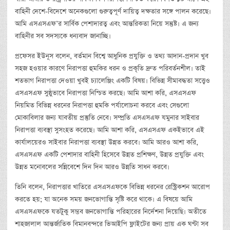
বাহিনী দেশে-বিদেশে অনেকগুলো গুরুত্বপূর্ণ দায়িত্ব দক্ষতার সঙ্গে পালন করেছে।
আমি এসএসএফ’র সার্বিক পেশাদারত্ব এবং আন্তরিকতা নিয়ে সন্তুষ্ট। এ জন্য
বাহিনীর সব সদস্যকে ধন্যবাদ জানাচ্ছি।
প্রফেসর ইউনূস বলেন, বর্তমান বিশ্বে আধুনিক প্রযুক্তি ও তথ্য আদান-প্রদান খুব
সহজ হওয়ার কারণে নিরাপত্তা হুমকির ধরন ও প্রকৃতি দ্রুত পরিবর্তনশীল। তাই
শতভাগ নিরাপত্তা দেওয়া খুবই চ্যালেঞ্জিং একটি বিষয়। বিভিন্ন সীমাবদ্ধতা সত্ত্বেও
এসএসএফ সুষ্ঠুভাবে নিরাপত্তা নিশ্চিত করছে। আমি আশা করি, এসএসএফ
নিয়মিত বিভিন্ন ধরনের নিরাপত্তা হুমকি পর্যালোচনা করবে এবং সেগুলো
মোকাবিলার জন্য যাবতীয় প্রস্তুতি নেবে। সম্প্রতি এসএসএফ যমুনার সাইবার
নিরাপত্তা ব্যবস্থা সুসংহত করেছে। আমি আশা করি, এসএসএফ একইভাবে এই
কার্যালয়েরও সাইবার নিরাপত্তা ব্যবস্থা উন্নত করবে। আমি আরও আশা করি,
এসএসএফ একটি পেশাদার বাহিনী হিসেবে উন্নত প্রশিক্ষণ, উন্নত প্রযুক্তি এবং
উন্নত মনোবলের সন্নিবেশে দিন দিন আরও উন্নতি সাধন করবে।
তিনি বলেন, নিরাপত্তার খাতিরে এসএসএফকে বিভিন্ন ধরনের রেস্ট্রিকশন আরোপ
করতে হয়; যা অনেক সময় জনভোগান্তি সৃষ্টি করে থাকে। এ বিষয়ে আমি
এসএসএফকে যতটুকু সম্ভব জনভোগান্তি পরিহারের নির্দেশনা দিয়েছি। অতীতে
শাহজালাল আন্তর্জাতিক বিমানবন্দরে ভিআইপি ফ্লাইটের জন্য প্রায় এক ঘণ্টা সব