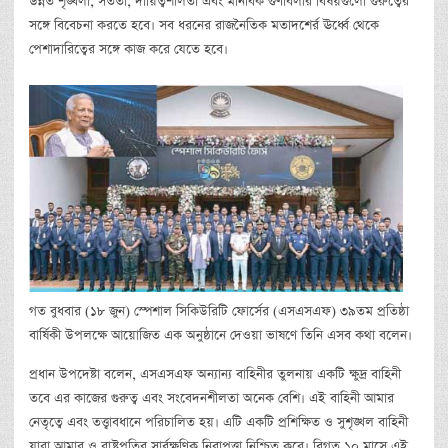
উন্নত শৃঙ্খলা, সততা, দায়িত্বশীলতা এবং মানবিক গুণাবলীর বিষয়গুলো গুরুত্বের
সঙ্গে বিবেচনা করতে হবে। সব ধরনের রাজনৈতিক মতাদশের্র ঊর্ধ্বে থেকে
পেশাদারিত্বের সঙ্গে কাজ করে যেতে হবে।
গত বুধবার (১৮ জুন) স্পেশাল সিকিউরিটি ফোর্সের (এসএসএফ) ৩৯তম প্রতিষ্ঠা
বার্ষিকী উপলক্ষে আয়োজিত এক অনুষ্ঠানে দেওয়া ভাষণে তিনি এসব কথা বলেন।
প্রধান উপদেষ্টা বলেন, এসএসএফ অন্যান্য বাহিনীর তুলনায় একটি ক্ষুদ্র বাহিনী
তবে এর কাজের গুরুত্ব এবং সংবেদনশীলতা অনেক বেশি। এই বাহিনী আমার
নেতৃত্বে এবং তত্ত্বাবধানে পরিচালিত হয়। এটি একটি প্রশিক্ষিত ও সুশৃঙ্খল বাহিনী
যারা আমার ও রাষ্ট্রপতির সার্বক্ষণিক নিরাপত্তা নিশ্চিত করে। বিগত ১০ মাসে এই