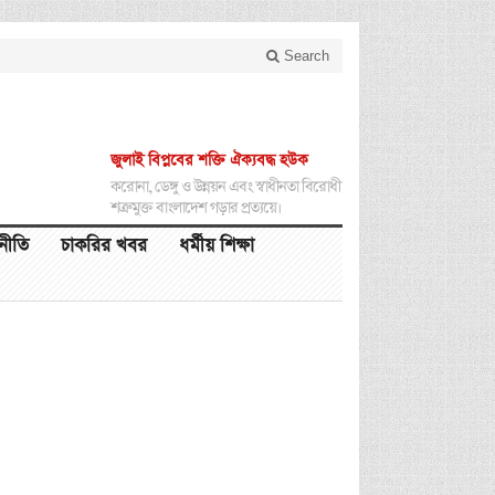
Search
জুলাই বিপ্লবের শক্তি ঐক্যবদ্ধ হউক
করোনা, ডেঙ্গু ও উন্নয়ন এবং স্বাধীনতা বিরোধী
শত্রুমুক্ত বাংলাদেশ গড়ার প্রত্যয়ে।
থনীতি
চাকরির খবর
ধর্মীয় শিক্ষা