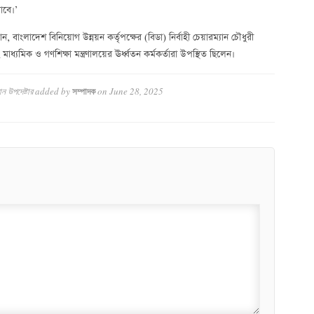
াবে।’
 বাংলাদেশ বিনিয়োগ উন্নয়ন কর্তৃপক্ষের (বিডা) নির্বাহী চেয়ারম্যান চৌধুরী
্যমিক ও গণশিক্ষা মন্ত্রণালয়ের ঊর্ধ্বতন কর্মকর্তারা উপস্থিত ছিলেন।
ন উপদেষ্টার
added by
on
June 28, 2025
সম্পাদক