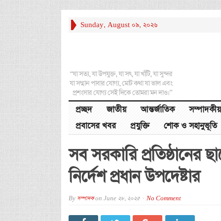
Sunday, August 09, 2026
“যা সত্য, যা উপযুক্ত, যা সৎ, যা খাঁটি, যা সুন্দর
যা সম্মান পাবার যোগ্য, মোট কথা যা ভাল এবং
প্রশংসার যোগ্য সেই দিকে তোমরা মন দাও।”
প্রচ্ছদ
জাতীয়
আন্তর্জাতিক
সম্পাদকীয়
প্রবাসের খবর
প্রযুক্তি
শোক ও সহানুভূতি
সব সরকারি প্রতিষ্ঠানের 
নির্দেশ প্রধান উপদেষ্টার
By
সম্পাদক
on
June 28, 2025
No Comment