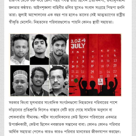
রাজপথ থেকে শুরু করে জেলা শহর পর্যন্ত তারা ছিলেন প্রত্যক্ষদর্শী, তথ্যানুসন্ধানী
জনতার কণ্ঠস্বর। আইনশৃঙ্খলা বাহিনীর গুলির মুখেও সংবাদ সংগ্রহে পিছপা হননি
তারা। জুলাই আন্দোলনের এক বছর পার হলেও তাদের সেই আত্মত্যাগের রাষ্ট্রীয়
স্বীকৃতি মেলেনি। নিহতদের পরিবারগুলোও পায়নি কোনও স্থায়ী সহায়তা।
সরকার কিংবা মূলধারার সাংবাদিক সংগঠনগুলো নিহতদের পরিবারের পাশে
দাঁড়ানোর প্রতিশ্রুতি দিলেও বাস্তবে সেটি রয়ে গেছে সাময়িক অনুদান বা
শোকবার্তায় সীমাবদ্ধ। শহীদ সাংবাদিকদের কেউ ছিলেন পরিবারের একমাত্র
উপার্জনকারী, কেউবা ছিলেন নবজাতক সন্তানের বাবা। কোনও কোনও পরিবার
আর্থিক সহায়তা পেলেও কারও কারও পরিবার মানবেতর জীবনযাপন করছেন।