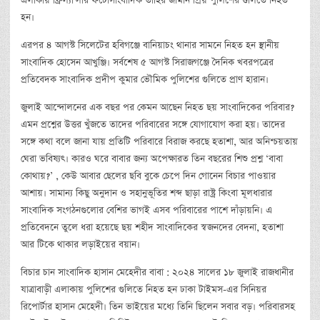
এলাকায় ফ্রিল্যান্সার ফটোসাংবাদিক তাহির জামান প্রিয় পুলিশের গুলিতে নিহত
হন।
এরপর ৪ আগস্ট সিলেটের হবিগঞ্জে বানিয়াচং থানার সামনে নিহত হন স্থানীয়
সাংবাদিক হোসেন আখুঞ্জি। সর্বশেষ ৫ আগস্ট সিরাজগঞ্জে দৈনিক খবরপত্রের
প্রতিবেদক সাংবাদিক প্রদীপ কুমার ভৌমিক পুলিশের গুলিতে প্রাণ হারান।
জুলাই আন্দোলনের এক বছর পর কেমন আছেন নিহত ছয় সাংবাদিকের পরিবার?
এমন প্রশ্নের উত্তর খুঁজতে তাদের পরিবারের সঙ্গে যোগাযোগ করা হয়। তাদের
সঙ্গে কথা বলে জানা যায় প্রতিটি পরিবারে বিরাজ করছে হতাশা, আর অনিশ্চয়তায়
ঘেরা ভবিষ্যৎ। কারও ঘরে বাবার জন্য অপেক্ষারত তিন বছরের শিশু প্রশ্ন ‘বাবা
কোথায়?’ , কেউ আবার ছেলের ছবি বুকে চেপে দিন গোনেন বিচার পাওয়ার
আশায়। সামান্য কিছু অনুদান ও সহানুভূতির শব্দ ছাড়া রাষ্ট্র কিংবা মূলধারার
সাংবাদিক সংগঠনগুলোর বেশির ভাগই এসব পরিবারের পাশে দাঁড়ায়নি। এ
প্রতিবেদনে তুলে ধরা হয়েছে ছয় শহীদ সাংবাদিকের স্বজনদের বেদনা, হতাশা
আর টিকে থাকার লড়াইয়ের বয়ান।
বিচার চান সাংবাদিক হাসান মেহেদীর বাবা : ২০২৪ সালের ১৮ জুলাই রাজধানীর
যাত্রাবাড়ী এলাকায় পুলিশের গুলিতে নিহত হন ঢাকা টাইমস-এর সিনিয়র
রিপোর্টার হাসান মেহেদী। তিন ভাইয়ের মধ্যে তিনি ছিলেন সবার বড়। পরিবারসহ