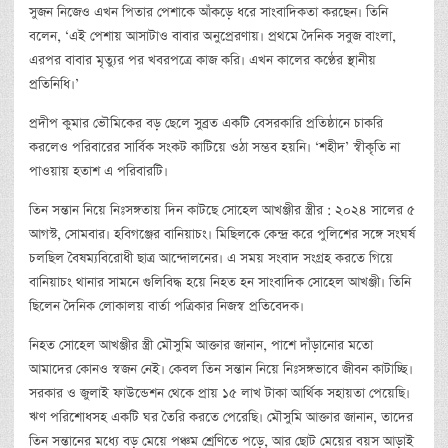
সুজন নিজেও এখন পিতার পেশাকে আঁকড়ে ধরে সাংবাদিকতা করছেন। তিনি
বলেন, ‘এই পেশায় আসাটাও বাবার অনুপ্রেরণায়। প্রথমে দৈনিক সবুজ বাংলা,
এরপর বাবার মৃত্যুর পর খবরপত্রে কাজ করি। এখন কালের কণ্ঠের স্থানীয়
প্রতিনিধি।’
প্রদীপ কুমার ভৌমিকের বড় ছেলে সুব্রত একটি বেসরকারি প্রতিষ্ঠানে চাকরি
করলেও পরিবারের সার্বিক সংকট কাটিয়ে ওঠা সম্ভব হয়নি। ‘শহীদ’ স্বীকৃতি না
পাওয়ায় হতাশ এ পরিবারটি।
তিন সন্তান নিয়ে নিঃসঙ্গতায় দিন কাটছে সোহেল আখঞ্জীর স্ত্রীর : ২০২৪ সালের ৫
আগস্ট, সোমবার। হবিগঞ্জের বানিয়াচং। মিছিলকে কেন্দ্র করে পুলিশের সঙ্গে সংঘর্ষ
চলছিল বৈষম্যবিরোধী ছাত্র আন্দোলনের। এ সময় সংবাদ সংগ্রহ করতে গিয়ে
বানিয়াচং থানার সামনে গুলিবিদ্ধ হয়ে নিহত হন সাংবাদিক সোহেল আখঞ্জী। তিনি
ছিলেন দৈনিক লোকালয় বার্তা পত্রিকার নিজস্ব প্রতিবেদক।
নিহত সোহেল আখঞ্জীর স্ত্রী মৌসুমি আক্তার জানান, পাশে দাঁড়ানোর মতো
আমাদের কোনও স্বজন নেই। কেবল তিন সন্তান নিয়ে নিঃসঙ্গভাবে জীবন কাটাচ্ছি।
সরকার ও জুলাই ফাউন্ডেশন থেকে প্রায় ১৫ লাখ টাকা আর্থিক সহায়তা পেয়েছি।
ঋণ পরিশোধসহ একটি ঘর তৈরি করতে পেরেছি। মৌসুমি আক্তার জানান, তাদের
তিন সন্তানের মধ্যে বড় মেয়ে পঞ্চম শ্রেণিতে পড়ে, আর ছোট মেয়ের বয়স আড়াই