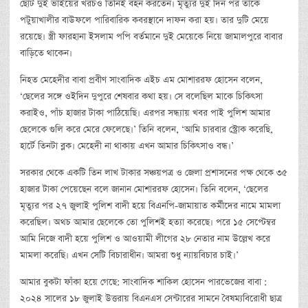
ছোট দুই ভাইয়ের খরচও তিনিই বহন করতেন। মৃত্যুর দুই দিন পর তাকে
পটুয়াখালীর বাউফলে পারিবারিক কবরস্থানে দাফন করা হয়। তার দুটি মেয়ে
রয়েছে। স্ত্রী ফারহানা ইসলাম পপি বর্তমানে দুই মেয়েকে নিয়ে জামালপুরে বাবার
বাড়িতে থাকেন।
নিহত মেহেদীর বাবা প্রবীণ সাংবাদিক এইচ এম মোশাররফ হোসেন বলেন,
‘ছেলের সঙ্গে ওইদিন দুপুরে শেষবার কথা হয়। সে বলেছিল মাকে চিকিৎসা
করাইও, পাঁচ হাজার টাকা পাঠিয়েছি। এরপর সন্ধ্যায় খবর পাই পুলিশ আমার
ছেলেকে গুলি করে মেরে ফেলেছে।’ তিনি বলেন, ‘আমি চারবার স্ট্রোক করেছি,
হার্টে তিনটা ব্লক। মেহেদী না থাকায় এখন আমার চিকিৎসাও বন্ধ।’
সরকার থেকে একটি তিন লাখ টাকার সঞ্চয়পত্র ও জেলা প্রশাসনের পক্ষ থেকে ৩৫
হাজার টাকা পেয়েছেন বলে জানান মোশাররফ হোসেন। তিনি বলেন, ‘ছেলের
মৃত্যুর পর ২৭ জুলাই পুলিশ বাদী হয়ে বিএনপি-জামায়াত কর্মীদের নামে মামলা
করেছিল। অথচ আমার ছেলেকে তো পুলিশই হত্যা করেছে। পরে ১৫ সেপ্টেম্বর
আমি নিজে বাদী হয়ে পুলিশ ও আওয়ামী লীগের ২৮ নেতার নাম উল্লেখ করে
মামলা করেছি। এখন সেটি বিচারাধীন। আমরা শুধু ন্যায়বিচার চাই।’
আমার বুকটা ফাঁকা হয়ে গেছে: সাংবাদিক শাকিল হোসেন পারভেজের বাবা :
২০২৪ সালের ১৮ জুলাই উত্তরায় বিএনএস সেন্টারের সামনে বৈষম্যবিরোধী ছাত্র