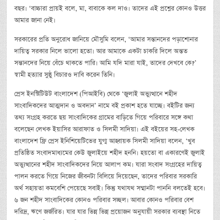
বছর। ‘বাচ্চারা প্রায়ই বলে, মা, বাবাকে কল দাও। তাদের এই প্রশ্নের কোনও উত্তর
আমার জানা নেই।
সরকারের প্রতি অনুরোধ জানিয়ে মৌসুমি বলেন, ‘আমার সন্তানদের পড়াশোনার
দায়িত্ব সরকার নিলে ভালো হতো। আর আমাকে একটা চাকরি দিলে অন্তত
সন্তানদের নিয়ে বেঁচে থাকতে পারি। আমি যদি মারা যাই, তাদের দেখবে কে?’
স্বামী হত্যার সুষ্ঠু বিচারও দাবি করেন তিনি।
প্রেস ইনস্টিটিউট বাংলাদেশ (পিআইবি) থেকে ‘জুলাই অভ্যুত্থানে শহীদ
সাংবাদিকদের আত্মদান ও অবদান’ নামে বই প্রকাশ হতে যাচ্ছে। বইটির জন্য
তথ্য সংগ্রহ করতে ছয় সাংবাদিকের গ্রামের বাড়িতে গিয়ে পরিবারে সঙ্গে কথা
বলেছেন লেখক ইয়াসির আরাফাত ও সিলমী সাদিয়া। এই বইয়ের সহ-লেখক
বাংলাদেশ ফ্রি প্রেস ইনিশিয়েটিভের যুগ্ম আহ্বায়ক সিলমী সাদিয়া বলেন, ‘খুব
প্রতিষ্ঠিত সংবাদমাধ্যমের কেউ জুলাইয়ে শহীদ হননি। হয়তো বা একারণেই জুলাই
অভ্যুত্থানের শহীদ সাংবাদিকদের নিয়ে আলাপ কম। যারা সংবাদ সংগ্রহের দায়িত্ব
পালন করতে গিয়ে নিজের জীবনটা বিলিয়ে দিয়েছেন, তাদের পরিবার সরকারি
অর্থ সহায়তা কমবেশি পেয়েছে সবাই। কিন্তু যথাযথ সম্মানটা পাননি বলতেই হবে।
৬ জন শহীদ সাংবাদিকের কোনও পরিবার সচ্ছল। আবার কোনও পরিবার বেশ
দরিদ্র, ঋণে জর্জরিত। যার যার ভিন্ন ভিন্ন প্রয়োজন অনুযায়ী সরকার ব্যবস্থা নিতে