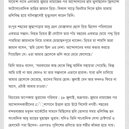
সায়েন্স ল্যাব এলাকায় জুমার নামাজের পর আন্দোলনের ছবি তুলছিলেন ফ্রিল্যান্স
ফটোসাংবাদিক তাহির জামান প্রিয়। বিকাল সাড়ে তিনটার দিকে হঠাৎ মাথায়
গুলিবিদ্ধ হয়ে ঘটনাস্থলেই মৃত্যুবরণ করেন তিনি।
রংপুর শহরের জুম্মাপাড়ার আবু হেনা মোস্তাফার ছেলে প্রিয় ছিলেন পরিবারের
একমাত্র সন্তান। নিহত প্রিয়র স্ত্রী লোটাস তার পাঁচ বছরের একমাত্র মেয়ে পদ্ম প্রিয়
পারমিতা জামানকে নিয়ে ঢাকার মোহাম্মদপুরে থাকেন। প্রিয়র মা শামসি আরা
জামান বলেন, ‘ছবি তোলা ছিল ওর নেশা। আন্দোলনের খবর কভার করতে
গিয়েছিল সে। ওরা আমার ছেলেকে গুলি করে মেরে ফেলেছে।’
তিনি আরও বলেন, ‘সরকারের কাছ থেকে কিছু আর্থিক সহায়তা পেয়েছি। কিন্তু
আমি চাই না আর কোনও মা তার সন্তানকে এভাবে হারাক। যারা গুলি চালিয়ে
আমার ছেলেকে মেরেছে, তাদের বিচার হোক। জুলাই যেন আর কখনও ফিরে না
আসে, এটাই আমার চাওয়া।’
বিচারের অপেক্ষায় তুরাবের পরিবার : ১৮ জুলাই, শুক্রবার। জুমার নামাজের পর
আন্দোলনকারীদের ে¯্লাগানে উত্তাল হয়ে উঠে সিলেট নগরী। শহরের
বন্দরবাজার মধুবন মার্কেটের সামনে মিছিলের ছবি তোলার সময় গুলিবিদ্ধ হন
সাংবাদিক আবু তাহের মুহাম্মদ তুরাব। যদিও তিনি সাংবাদিক লেখা চেস্টগার্ড ও
হেলমেট পরা ছিলেন। এরপরও পুলিশের গুলিতে তার শরীর ঝাঁঝরা হয়ে যায়।