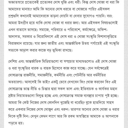
অজ্ঞাতস্বরে প্রত্যেকেই প্রত্যেকর দোষ খুজি এবং ধরী। কিন্তু দোষ খোজা বা ধরা কি
আমাদের মানায়? আমি কি অন্যের দোষ ধরতে বা খোজতে পারি? এইসকল
প্রশ্নগুলি কখনোই আমাদেরকে তাড়না দেয়নি বা দেবার সুযোগও পায়নি। বরং
আমরা উদগ্রীব হয়ে থাকি দোষা খোজা বা ধরার জন্য। আর এইসকল বিষয়গুলোই
এখন বাতাসে ভাসছে। সমাজে, পরিবারে ও পরিবেশে, কর্মক্ষেত্রে, অফিশ-
আদালত, সরকার ও বিরোধিদলে এই দোষ ধরা ও খোজা সংস্কৃতি বিশালাকৃত্তিতে
বিরাজমান রয়েছে। যার জন্য জাতীয় এবং আন্তর্জাতিক উভয় পর্যায়েই এই সংস্কৃতি
সত্যকে আড়াল করার কাজে বড় ভুমিকা রাখছে।
দেশিয় এবং আন্তর্জাতিক মিডিয়াগুলো বা সম্প্রচার মাধ্যমগুলোও এই দোষ খোজা
ও ধরা সৃংস্কৃতির ধারক ও বাহক হিসেবে কাজ করে যাচ্ছে। যেন সর্বক্ষেত্রেই
দোষাক্রান্ত রাজনীতি, সমাজনীতি, কর্মনীতি এবং পেটনীতি আর ধর্মনীতির
অভয়ারণ্য। আসলেই কি তাই? একটু ভেবে দেখবেন কি? খোজ করবেন কি? এই
দোষাক্রান্ত ভান্ত নীতি ও চিন্তার দ্বারা সকল ভাল এবং ইতিবাচক ও কার্যকর মহান
স্রষ্টার নিয়ামতগুলো বিলুপ্ত হচ্ছে এবং দোষাক্রান্ত সমাজ ব্যবস্থার চাপায় পৃষ্ট হচ্ছে।
আমরা কি কেউ নিজের দোষ কোনদিন খুজেছি বা ধরেছি? বুকে হাতদিয়ে সাহস
করে একবার নিজের দোষ খোজুন এবং ধরুন। তারপর অন্যের দোষ খোজা ও ধরার
দিকে দৃষ্টি দিন। দেখুন কেমন লাগে আর কি রকম অস্বস্তিতে আমাকে ও আপনাকে
পড়তে হয়।