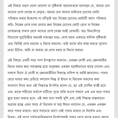
এই বিষয়ে মহান খোদা তায়ালা বা সৃষ্টিকর্তা আমাদেরকে বলেছেন যে, আমরা যেন
অন্যের দোষ খোজে না বেড়ায়। আমরা যেন আমার ভাইয়ের চোখের কোটা
পরিস্কার করার উদ্দেশ্যে না দৌঁড়াই বরং নিজের চোখের কোটাটি আগে পরিস্কার
করি। নিজের দোষ ঢাকা দেয়ার জন্য নিজের চোখের কোটা রেখে বা নিজের
দোষাক্রান্ত স্বভাব রেখে অন্যের দোষ খোজা বরই বোকামী। বরং মিথ্যাদিয়ে
মিথ্যাকে সুপ্রতিষ্ঠিত করারই নামান্তর মাত্র। দোষ ধরার একমাত্র মালিক সৃষ্টিকর্তা
এবং তিনিই দোষ ধরবের ও বিচার করবেন। তাই তাকে তাঁর কাজ করতে সুযোগ
দেয়া উচিত। আমি বা আমরা কে দোষ ধরার বা বিচার করার?
এই বিষয়ে একটি সত্য গল্প উপস্থাপন করলাম। একজন দোষী এবং জেনাকারীর
বিচার করার জন্য সমাজবদ্ধ হয়ে মানুষজন একজন মহাঈমামের কাছে গেলেন এবং
সকলে মিলে ঐ দোষী বা জেনাকারীনির বিরুদ্ধে নালিশ বা আর্জি জানালেন। পাথর
মেরে মারার কথা চেচিয়ে বললেন কিন্তু ঐ ইমান বা বিচারক সকলের কথা
মনযোগ দিয়ে শুনে এই সিদ্ধান্তে উপনিত হলেন যে, হ্যা এই দোষির স্বাস্তী হবে
এবং তাকে শরীরের অর্ধাংশ মাটিতে পুতে বাকি অংশে সকলে এক এক করে পাথর
ছুরে হত্যা করতে হবে। এই কথা শুনে সবাই খুশি এবং সেই সিদ্ধান্ত বাস্তবায়নে
অগ্রসর হচ্ছে এমন সময় ঐ বিচারক বা মহা ঈমান বললেন যে, একজন একজন
করে পাথর মারবে। তবে সবচেয়ে আগে সেই পাথর মারবে যে নির্দোষ এবং
নিখুত। এই ভাবে পর্যায়ক্রমিকভাবে নির্দোষেরাই পাথর মেরে তাকে মৃত্যুর কোলে