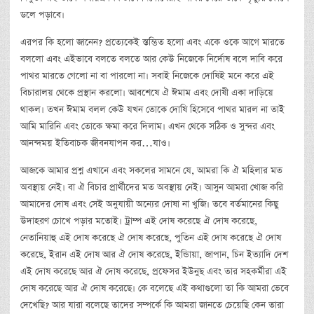
ডলে পড়াবে।
এরপর কি হলো জানেন? প্রত্যেকেই স্তম্ভিত হলো এবং একে ওকে আগে মারতে
বললো এবং এইভাবে বলতে বলতে আর কেউ নিজেকে নির্দোষ বলে দাবি করে
পাথর মারতে গেলো না বা পারলো না। সবাই নিজেকে দোষিই মনে করে এই
বিচারালয় থেকে প্রস্থান করলো। আবশেষে ঐ ঈমাম এবং দোষী একা দাড়িয়ে
থাকল। তখন ঈমাম বলল কেউ যখন তোকে দোষি হিসেবে পাথর মারল না তাই
আমি মারিনি এবং তোকে ক্ষমা করে দিলাম। এখন থেকে সঠিক ও সুন্দর এবং
আনন্দময় ইতিবাচক জীবনযাপন কর…যাও।
আজকে আমার প্রশ্ন এখানে এবং সকলের সামনে যে, আমরা কি ঐ মহিলার মত
অবস্থায় নেই। বা ঐ বিচার প্রার্থীদের মত অবস্থায় নেই। আসুন আমরা খোজ করি
আমাদের দোষ এবং সেই অনুযায়ী অন্যের দোষা না খুজি। তবে বর্তমানের কিছু
উদাহরণ চোখে পড়ার মতোই। ট্রাম্প এই দোষ করেছে ঐ দোষ করেছে,
নেতানিয়াহু এই দোষ করেছে ঐ দোষ করেছে, পুতিন এই দোষ করেছে ঐ দোষ
করেছে, ইরান এই দোষ আর ঐ দোষ করেছে, ইন্ডিায়া, জাপান, চিন ইত্যাদি দেশ
এই দোষ করেছে আর ঐ দোষ করেছে, প্রফেসর ইউনুছ এবং তার সহকর্মীরা এই
দোষ করেছে আর ঐ দোষ করেছে। কে বলেছে এই কথাগুলো তা কি আমরা ভেবে
দেখেছি? আর যারা বলেছে তাদের সম্পর্কে কি আমরা জানতে চেয়েছি কেন তারা