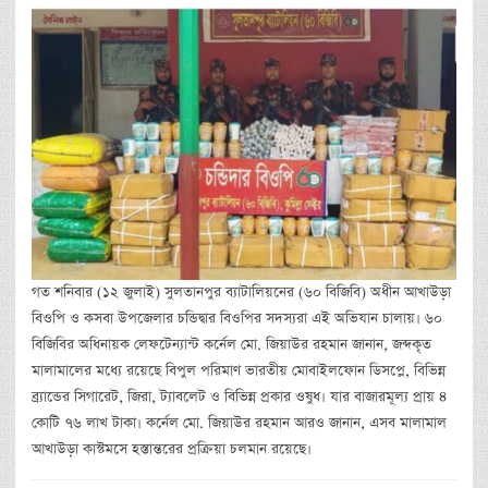
গত শনিবার (১২ জুলাই) সুলতানপুর ব্যাটালিয়নের (৬০ বিজিবি) অধীন আখাউড়া
বিওপি ও কসবা উপজেলার চন্ডিদ্বার বিওপির সদস্যরা এই অভিযান চালায়। ৬০
বিজিবির অধিনায়ক লেফটেন্যান্ট কর্নেল মো. জিয়াউর রহমান জানান, জব্দকৃত
মালামালের মধ্যে রয়েছে বিপুল পরিমাণ ভারতীয় মোবাইলফোন ডিসপ্লে, বিভিন্ন
ব্র্যান্ডের সিগারেট, জিরা, ট্যাবলেট ও বিভিন্ন প্রকার ওষুধ। যার বাজারমূল্য প্রায় ৪
কোটি ৭৬ লাখ টাকা। কর্নেল মো. জিয়াউর রহমান আরও জানান, এসব মালামাল
আখাউড়া কাস্টমসে হস্তান্তরের প্রক্রিয়া চলমান রয়েছে।