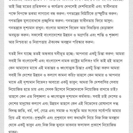
তাই ভিন্ন মতের প্রতিফলন ও কার্যক্রম দেখলেই দেশবিরোধী এবং স্বাধীনতার
পক্ষে বিপক্ষে তকমা লাগানো বন্ধ করুন। গণতন্ত্রের বিউটিকে প্রস্ফুটিত করুন।
গণতান্ত্রিক মূল্যবোধকে প্রজ্জ্বলিত করুন। গনতন্ত্রের স্বাধীনতায় ফিরে আসুন।
গনতন্ত্রকে দৃশ্যমান রাখুন। বাংলার আকাশে বিভেদ আর বিভক্তির ভেড়াজাল
অবমুক্ত করুন। সকলেই বাংলাদেশের উন্নয়ন ও অগ্রগতি এবং শান্তি ও শৃঙ্খলা
আর নিশ্চয়তা ও নিরাপত্তায় ঐক্যবদ্দ অবস্থান পরিস্কার করুন।
যতই দিন যাচ্ছে ততই অন্ধকার ঘনীভূত হচ্ছে। আপনারা একটু চিন্তা করুন: আমরা
সবাই কি বাংলাদেশী এবং বাংলাদেশ নামক রাষ্ট্রের মালিক? যদি তাই হই তাহলে
কেন আমাদের মাঝে এই মতান্তর ও ধ্বংসাত্মক চিন্তা? একটু চিন্তা করুন আমরা
সবাই কি দেশের উন্নয়ন ও কল্যাণ কামনা করি? তাহলে কেন আমার ও আপনার
মাঝে এই দৃশ্যমান বিভেদ? আবারো একটু ভাবুন: আমরা কি দেশবাসির সেবায়
নিয়োজিত হতে চায় এবং সেবক হিসেবে নিজেদেরকে নিয়োজিত রাখতে চাই?
তাহলে কেন এত বিশৃঙ্খলা ও ধ্বংসাত্মক দৃশ্যমান কর্মকান্ড। সবাই চাই দেশের ও
দেশের মানুষের কল্যাণ এবং উন্নয়ন তাহলে কেন এই বিভেদের রোষানলে দগ্ধ
বিদগ্ধ জাতি, ধর্ম, বর্ণ, গোত্র এবং সমাজ ও সংস্কৃতি আর সংসার সর্বোপরি আমার
প্রিয় এই বাংলার। প্রশ্নগুলি এবং প্রশ্নবানে বলা কথাগুলি নিয়ে নিজ নিজ অবস্থান
থেকে একটু ভাবুন এবং নিজ নিজ ভুবনে ভাবনার ফলাফল প্রকাশে নিয়োজিত
থাকুন।