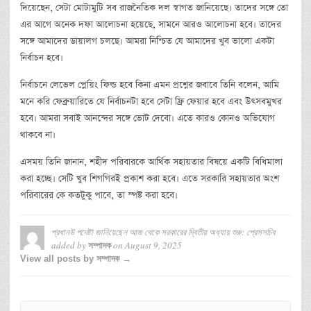
দিয়েছেন, সেটা মোটামুটি সব রাজনৈতিক দল স্বাগত জানিয়েছে। তাদের সঙ্গে তো
এর আগে অনেক দফা আলোচনা হয়েছে, সামনে আরও আলোচনা হবে। তাদের
সঙ্গে আমাদের ডায়ালগ চলছে। আমরা নিশ্চিত যে আমাদের খুব ভালো একটা
নির্বাচন হবে।
নির্বাচনে লেভেল প্লেয়িং ফিল্ড হবে কিনা এমন প্রশ্নের জবাবে তিনি বলেন, আমি
মনে করি ফেব্রুয়ারিতে যে নির্বাচনটা হবে সেটা ফ্রি ফেয়ার হবে এবং উৎসবমুখর
হবে। আমরা সবাই আনন্দের সঙ্গে ভোট দেবো। এতে কারও কোনও অভিযোগ
থাকবে না।
এসময় তিনি জানান, শহীদ পরিবারকে আর্থিক সহায়তার বিষয়ে একটি বিধিমালা
করা হচ্ছে। সেটি খুব শিগগিরই প্রকাশ করা হবে। এতে সরকারি সহায়তার অংশ
পরিবারের কে কতটুকু পাবে, তা স্পষ্ট করা হবে।
প্রধানউ পদেষ্টা জানিয়েছেন আজ থেকে সরকারের দ্বিতীয় অধ্যায় শুরু: প্রেসসচিব
added by
on
August 9, 2025
সম্পাদক
View all posts by সম্পাদক →