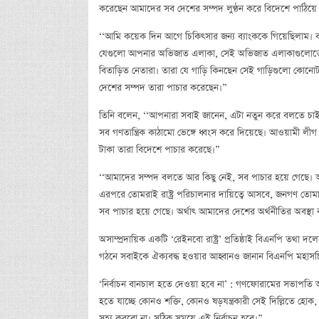
করেছেন আমাদের সব দেশের সম্পদ লুণ্ঠন করে বিদেশে পাঠিয়ে 
‘‘আমি কয়েক দিন আগে চিকিৎসার জন্য ব্যাংককে গিয়েছিলাম। ব
যেগুলো আপনার অভিজাত এলাকা, সেই অভিজাত এলাকাগুলোতে বাড
বিতাড়িত নেতারা। তারা যে গাড়ি কিনছেন সেই গাড়িগুলো কো
দেশের সম্পদ তারা পাচার করেছেন।”
তিনি বলেন, ‘‘আপনারা সবাই জানেন, এটা নতুন করে বলতে চাই ন
সব গণতান্ত্রিক কাঠামো ভেঙ্গে ধ্বংস করে দিয়েছে। আওয়ামী লী
টাকা তারা বিদেশে পাচার করেছে।”
‘‘আমাদের সম্পদ বলতে আর কিছু নেই, সব পাচার হয়ে গেছে। 
এরপরে তোমরাই রাষ্ট্র পরিচালনার দায়িত্বে আসবে, জনগণ তো
সব পাচার হয়ে গেছে। অর্থাৎ আমাদের দেশের অর্থনীতির অবস্
অসাম্প্রদায়িক একটি ‘রেইনবো রাষ্ট্র’ প্রতিষ্ঠাই বিএনপি তথা দল
গঠনে সবাইকে ঐক্যবদ্ধ হওয়ার আহ্বানও জানান বিএনপি মহাসচ
‘নির্বাচন বানচাল হতে দেওয়া হবে না’ : গণফোরামের সভাপতি অ্যা
হতে যাচ্ছে কোনও শক্তি, কোনও ষড়যন্ত্রকারী সেই দিল্লিতে হ
সহ্য করবো না। সঠিক সময়ে এই নির্বাচন হবে।”