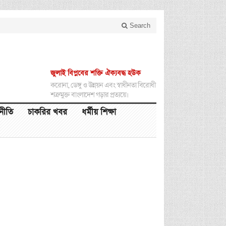
Search
জুলাই বিপ্লবের শক্তি ঐক্যবদ্ধ হউক
করোনা, ডেঙ্গু ও উন্নয়ন এবং স্বাধীনতা বিরোধী
শত্রুমুক্ত বাংলাদেশ গড়ার প্রত্যয়ে।
থনীতি
চাকরির খবর
ধর্মীয় শিক্ষা