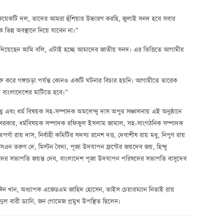
 কয়েকটি দল, তাদের আমরা হুঁশিয়ার উচ্চারণ করছি, জুলাই সনদ হবে সবার
ভিন্ন অবস্থানে নিয়ে যাবেন না।”
া দিয়েছেন আমি বলি, এটাই হচ্ছে আমাদের জাতীয় সনদ। এর ভিত্তিতে আগামীর
রে গঙ্গাচড়া পর্যন্ত কোনও একটি ঘটনার বিচার হয়নি। আগামীতে তারেক
ার বাংলাদেশের মাটিতে হবে।”
বং ধর্ম বিষয়ক সহ-সম্পাদক অমলেন্দু দাস অপুর সঞ্চালনায় এই অনুষ্ঠানে
ি সরকার, ধর্মবিষয়ক সম্পাদক রফিকুল ইসলাম জামাল, সহ-সাংগঠনিক সম্পাদক
অপর্ণা রায় দাস, নির্বাহী কমিটির সদস্য রনেশ দত্ত, দেবাশীষ রায় মধু, নিপুণ রায়
ার, এসএন তরুণ দে, মিল্টন বৈদ্য, পূজা উদযাপন ফ্রন্টের জয়দেব জয়, হিন্দু
িষদের সভাপতি জয়ন্ত দেব, বাংলাদেশ পূজা উদযাপন পরিষদের সভাপতি বাসুদেব
্দুল মঈন খান, অধ্যাপক এজেডএম জাহিদ হোসেন, ভাইস চেয়ারম্যান নিতাই রায়
দুল বারী ড্যানি, জন গোমেজ প্রমুখ উপস্থিত ছিলেন।