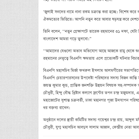
‘জুলাই সনদের নামে নানা রকম চক্রান্ত করা হচ্ছে। বিশেষ করে
ঐকমত্যের ভিত্তিতে। আপনি নতুন করে আবার ষড়যন্ত্র করে দেশকে 
তিনি বলেন, ‘‘নতুন প্রেক্ষাপটে তারেক রহমানের ৩১ দফা, যেট
বাংলাদেশ আমরা গড়ে তুলবো।”
‘‘আমাদের যেগুলো অভাব অভিযোগ আছে আজকে রামু থেকে শুরু ক
রহমানের নেতৃত্বে বিএনপি ক্ষমতায় এলে প্রত্যেকটি ঘটনার বিচ
বিএনপি মহাসচিব মির্জা ফখরুল ইসলাম আলমগীরের সভাপতিত্বে এ
বিএনপি চেয়ারপারসনের উপদেষ্টা পরিষদের সদস্য বিজন কান্ত
জয়ন্ত কুমার কুন্ড, প্রান্তিক জনশক্তি উন্নয়ন বিষয়ক সহ-সম্পাদক 
চৌধুরী, হিন্দু বৌদ্ধ খ্রিষ্টান কল্যাণ ফ্রন্টের তপন চন্দ্র মজুমদ
মহাজোটের সুশান্ত চক্রবর্তী, ঢাকা মহানগর পূজা উদযাপন পর
ধর বক্তব্য রাখেন।
অনুষ্ঠানে দলের স্থায়ী কমিটির সদস্য গয়েশ্বর চন্দ্র রায়, আব
চৌধুরী, যুগ্ম মহাসচিব আবদুস সালাম আজাদ, কেন্দ্রীয় নেতা আব