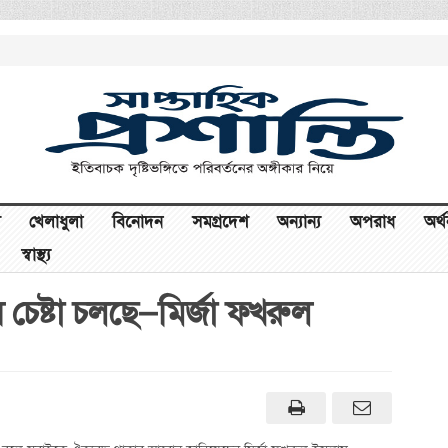
খেলাধুলা
বিনোদন
সমগ্রদেশ
অন্যান্য
অপরাধ
অর্
স্বাস্থ্য
র চেষ্টা চলছে—মির্জা ফখরুল