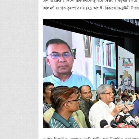
প্রশান্তি ডেক্স ॥ দেশে ‘একাত্তরকে ভুলিয়ে দেওয়ার ষড়যন্ত্র 
আলমগীর। গত বৃহস্পতিবার (২১ আগস্ট) বিকালে জন্মাষ্টমী উপলক্