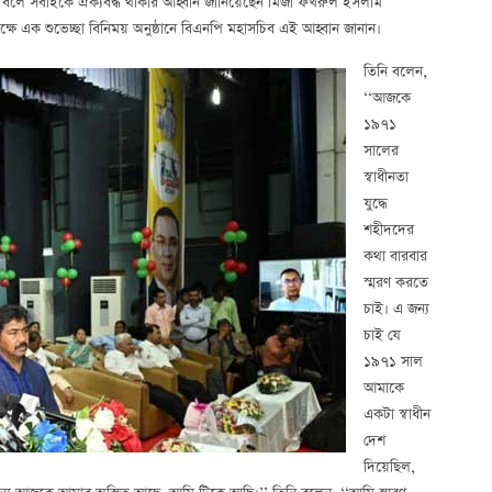
চলছে’ বলে সবাইকে ঐক্যবদ্ধ থাকার আহ্বান জানিয়েছেন মির্জা ফখরুল ইসলাম
ষে এক শুভেচ্ছা বিনিময় অনুষ্ঠানে বিএনপি মহাসচিব এই আহ্বান জানান।
তিনি বলেন,
‘‘আজকে
১৯৭১
সালের
স্বাধীনতা
যুদ্ধে
শহীদদের
কথা বারবার
স্মরণ করতে
চাই। এ জন্য
চাই যে
১৯৭১ সাল
আমাকে
একটা স্বাধীন
দেশ
দিয়েছিল,