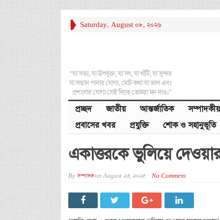
Saturday, August 08, 2026
“যা সত্য, যা উপযুক্ত, যা সৎ, যা খাঁটি, যা সুন্দর
যা সম্মান পাবার যোগ্য, মোট কথা যা ভাল এবং
প্রশংসার যোগ্য সেই দিকে তোমরা মন দাও।”
প্রচ্ছদ
জাতীয়
আন্তর্জাতিক
সম্পাদকীয়
প্রবাসের খবর
প্রযুক্তি
শোক ও সহানুভূতি
একাত্তরকে ভুলিয়ে দেওয়া
By
সম্পাদক
on
August 23, 2025
No Comment