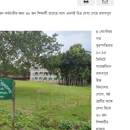
ন কর্মচারীর জন্য ৩৮ জন শিক্ষার্থী রয়েছে বলে এমনই চিত্র দেখা গেছে রাঘবপুর
৪ সেপ্টেম্বর
গত
বৃহস্পতিবার
১০:২৫
মিনিটে
সরেজমিনে
রাঘবপুর
উচ্চ
বিদ্যালয়
গেলে, ষষ্ঠ
শ্রেণীর কক্ষে
দেখা মিলে
৩০ জন
শিক্ষার্থীর
থাকার