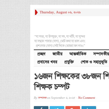
Thursday, August 06, 2026
“যা সত্য, যা উপযুক্ত, যা সৎ, যা খাঁটি, যা সুন্দর
যা সম্মান পাবার যোগ্য, মোট কথা যা ভাল এবং
প্রশংসার যোগ্য সেই দিকে তোমরা মন দাও।”
প্রচ্ছদ
জাতীয়
আন্তর্জাতিক
সম্পাদকীয়
প্রবাসের খবর
প্রযুক্তি
শোক ও সহানুভূতি
১৬জন শিক্ষকের ৩৮জন শিক্ষ
শিক্ষক চম্পট
By
সম্পাদক
on
September 6, 2025
No Comment