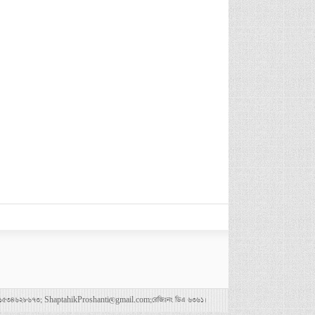
৪৭৮০০৪৩৬৯,০১৫৩৪৬২৮৬৭৩; ShaptahikProshanti@gmail.com;রেজিঃনং ডিএ ৬৩৬১।