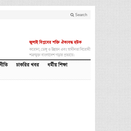
Search
জুলাই বিপ্লবের শক্তি ঐক্যবদ্ধ হউক
করোনা, ডেঙ্গু ও উন্নয়ন এবং স্বাধীনতা বিরোধী
শত্রুমুক্ত বাংলাদেশ গড়ার প্রত্যয়ে।
থনীতি
চাকরির খবর
ধর্মীয় শিক্ষা