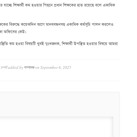
 যাচ্ছে শিক্ষার্থী কম হওয়ার পিছনে প্রধান শিক্ষকের হাত রয়েছে বলে একাধিক
ধান শিক্ষকের বিরুদ্ধে কয়েকদিন আগে মানববন্ধনসহ একাধিক কর্মসূচি পালন করলেও
িক্ষা অফিসের কেউ।
স্থিতি কম হওয়া বিষয়টি খুবই দুঃখজনক, শিক্ষার্থী উপস্থিত হওয়ার বিষয়ে আমরা
 চম্পট
added by
on
September 6, 2025
সম্পাদক