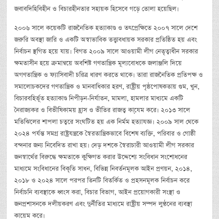
জবাবদিহিবিহীন ও বিচারহীনতার সহায়ক হিসেবে গড়ে তোলা হয়েছিল।
২০০৬ সালে কয়েকটি রাজনৈতিক হত্যাকাণ্ড ও তৎপ্রেক্ষিতে ২০০৭ সালে দেশে
জরুরি অবস্থা জারি ও একটি অস্বাভাবিক তত্ত্বাবধায়ক সরকার প্রতিষ্ঠিত হয় এবং
নির্বাচন স্থগিত হয়ে যায়। বিগত ২০০৯ সালে আওয়ামী লীগ নেতৃত্বাধীন সরকার
ক্ষমতাসীন হয়ে ক্রমান্বয়ে অবশিষ্ট গণতান্ত্রিক মূল্যবোধকে জলাঞ্জলি দিয়ে
অগণতান্ত্রিক ও ফ্যাসিবাদী চরিত্র ধারণ করতে থাকে। তারা রাজনৈতিক প্রতিপক্ষ ও
সমালোচকদের গণতান্ত্রিক ও মানবাধিকার হরণ, রাষ্ট্রীয় পৃষ্ঠপোষকতায় গুম, খুন,
বিচারবহির্ভূত হত্যাকাণ্ড নিপীড়ন-নির্যাতন, মামলা, হামলার মাধ্যমে একটি
নৈরাজ্যকর ও বিভীষিকাময় হ্রাস ও ভীতির রাজত্ব কাযে়ম করে। ২০১৩ সালে
মতিঝিলের শাপলা চত্বরে সংঘটিত হয় এক নির্মম হত্যাযজ্ঞ। ২০০৯ সাল থেকে
২০২৪ পর্যন্ত সমগ্র রাষ্ট্রযন্ত্রকে স্বৈরতান্ত্রিকভাবে বিশেষ ব্যক্তি, পরিবার ও গোষ্ঠী
বন্দনার জন্য নিবেদিত রাখা হয়। দেড় দশকে স্বৈরাচারী আওয়ামী লীগ সরকার
জনস্বার্থের বিরুদ্ধে ক্ষমতাকে কুক্ষিগত করার উদ্দেশ্যে সংবিধান সংশোধনের
মাধ্যমে সংবিধানের বিকৃতি সাধন, বিভিন্ন নিবর্তনমূলক আইন প্রণয়ন, ২০১৪,
২০১৮ ও ২০২৪ সালে পরপর তিনটি বিতর্কিত ও প্রহসনমূলক নির্বাচন করে
নির্বাচনি ব্যবস্থাকে ধ্বংস করা, বিচার বিভাগ, আইন প্রয়োগকারী সংস্থা ও
জনপ্রশাসনকে দলীয়করণ এবং দুর্নীতির মাধ্যমে রাষ্ট্রীয় সম্পদ লুণ্ঠনের ব্যবস্থা
কায়েম করে।