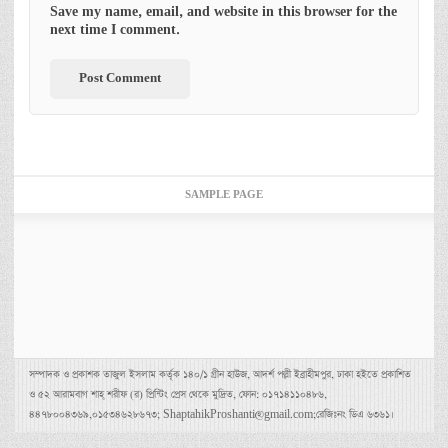
Save my name, email, and website in this browser for the
next time I comment.
SAMPLE PAGE
সম্পাদক ও প্রকাশক তাজুল ইসলাম কর্তৃক ১৪০/১ গ্রীন হাউজ, আদর্শ পল্লী ইব্রাহীমপুর, ঢাকা হইতে প্রকাশিত
ও ৫২ আরামবাগ শাহ্ শরীফ (র) প্রিন্টিং প্রেস থেকে মুদ্রিত, ফোন: ০১৭১৪১১০৪৮৬,
৪৪৭৮০০৪৩৬৯,০১৫৩৪৬২৮৬৭৩; ShaptahikProshanti@gmail.com;রেজিঃনং ডিএ ৬৩৬১।