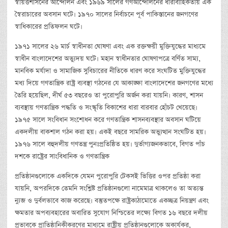
স্বায়ত্তশাসনের আন্দোলন এবং ১৯৬৯ সালের গণআন্দোলনের ধারাবাহিকতায় এক
স্বৈরাচারের অবসান ঘটে। ১৯৭০ সালের নির্বাচনে পূর্ব পাকিস্তানের জনগণের
স্বাধিকারের প্রতিফলন ঘটে।
১৯৭১ সালের ২৬ মার্চ স্বাধীনতা ঘোষণা এবং এক রক্তক্ষয়ী মুক্তিযুদ্ধের মাধ্যমে
স্বাধীন বাংলাদেশের অভ্যুদয় ঘটে। মহান স্বাধীনতার ঘোষণাপত্রে বর্ণিত সাম্য,
মানবিক মর্যাদা ও সামাজিক সুবিচারের নীতিকে ধারণ করে সংঘটিত মুক্তিযুদ্ধের
মধ্য দিয়ে গণতান্ত্রিক রাষ্ট্র ব্যবস্থা গঠনের যে আকাঙ্ক্ষা বাংলাদেশের জনগণের মধ্যে
তৈরি হয়েছিল, দীর্ঘ ৫৩ বছরেও তা পুরোপুরি অর্জন করা যায়নি। কারণ, শাসন
ব্যবস্থায় গণতান্ত্রিক পদ্ধতি ও সংস্কৃতি বিকাশের ধারা বারবার হোঁচট খেয়েছে।
১৯৭৫ সালে সংবিধান সংশোধন করে গণতান্ত্রিক শাসনব্যবস্থার অবসান ঘটিয়ে
একদলীয় বাকশাল গঠন করা হয়। একই বছরে সামরিক অভ্যুত্থান সংঘটিত হয়।
১৯৭৬ সালে বহুদলীয় গণতন্ত্র পুনঃপ্রতিষ্ঠিত হয়। দুর্ভাগ্যজনকভাবে, বিগত পাঁচ
দশকে রাষ্ট্রের সাংবিধানিক ও গণতান্ত্রিক
প্রতিষ্ঠানগুলোকে একদিকে যেমন পুরোপুরি টেকসই ভিত্তির ওপর প্রতিষ্ঠা করা
যায়নি, অপরদিকে তেমনি সংশ্লিষ্ট প্রতিষ্ঠানগুলো নামেমাত্র থাকলেও তা অত্যন্ত
ন্যুব্জ ও দুর্বলভাবে কাজ করেছে। বস্তুতপক্ষে রাষ্ট্রকাঠামোতে একচ্ছত্র নিয়ন্ত্রণ এবং
ক্ষমতার অপব্যবহারের অবারিত সুযোগ নিশ্চিতের লক্ষ্যে বিগত ১৬ বছরে দলীয়
প্রভাবকে প্রাতিষ্ঠানিকীকরণের মাধ্যমে রাষ্ট্রীয় প্রতিষ্ঠানগুলোকে অকার্যকর,