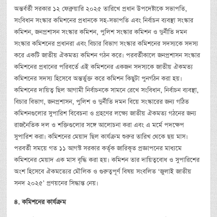
অন্তর্বর্তী সরকার ১২ ফেব্রুয়ারি ২০২৫ তারিখে প্রধান উপদেষ্টাকে সভাপতি,
সংবিধান সংস্কার কমিশনের প্রধানকে সহ-সভাপতি এবং নির্বাচন ব্যবস্থা সংস্কার
কমিশন, জনপ্রশাসন সংস্কার কমিশন, পুলিশ সংস্কার কমিশন ও দুর্নীতি দমন
সংস্কার কমিশনের প্রধানরা এবং বিচার বিভাগ সংস্কার কমিশনের সদস্যকে সদস্য
করে একটি জাতীয় ঐকমত্য কমিশন গঠন করে। পরবর্তীকালে জনপ্রশাসন সংস্কার
কমিশনের প্রধানের পরিবর্তে এই কমিশনের একজন সদস্যকে জাতীয় ঐকমত্য
কমিশনের সদস্য হিসেবে অন্তর্ভুক্ত করে কমিশন কিছুটা পুনর্গঠন করা হয়।
কমিশনের দায়িত্ব ছিল আগামী নির্বাচনকে সামনে রেখে সংবিধান, নির্বাচন ব্যবস্থা,
বিচার বিভাগ, জনপ্রশাসন, পুলিশ ও দুর্নীতি দমন বিয়ে সংস্কারের জন্য গঠিত
কমিশনগুলোর সুপারিশ বিবেচনা ও গ্রহণের লক্ষ্যে জাতীয় ঐকমত্য গঠনের জন্য
রাজনৈতিক দল ও শক্তিগুলোর সঙ্গে আলোচনা করা এবং এ মর্মে পদক্ষেপ
সুপারিশ করা। কমিশনের মেয়াদ ছিল কার্যক্রম শুরুর তারিখ থেকে ছয় মাস।
পরবর্তী সময়ে গত ১১ আগস্ট সরকার কর্তৃক জারিকৃত প্রজ্ঞাপনের মাধ্যমে
কমিশনের মেয়াদ এক মাস বৃদ্ধি করা হয়। কমিশন তার দায়িত্ববোধ ও সুপারিশের
অংশ হিসেবে ঐকমত্যের মৌলিক ও গুরুত্বপূর্ণ বিষয় সংবলিত ‘জুলাই জাতীয়
সনদ ২০২৫’ প্রণয়নের সিদ্ধান্ত নেয়।
৪
.
কমিশনের
কার্যক্রম