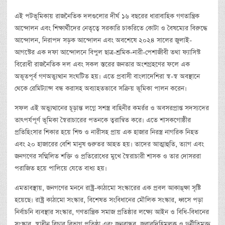
এই পটভূমিকায় রাজনৈতিক দলগুলোর দীর্ঘ ১৬ বছরের ধারাবাহিক গণতান্ত্রিক
আন্দোলন এবং শিক্ষার্থীদের নেতৃত্বে সরকারি চাকরিতে কোটা ও বৈষম্যের বিরুদ্ধে
আন্দোলন, নিরাপদ সড়ক আন্দোলন এবং অবশেষে ২০২৪ সালের জুলাই-
আগস্টের এক দফা আন্দোলনে বিপুল ছাত্র-শ্রমিক-নারী-পেশাজীবী তথা ফ্যাসিস্ট
বিরোধী রাজনৈতিক দল এবং সকল স্তরের জনতার অংশগ্রহণের ফলে এক
অভূতপূর্ব গণঅভ্যুত্থান সংঘটিত হয়। এতে প্রবাসী বাংলাদেশিরা স্ব-স্ব অবস্থানে
থেকে রেমিট্যান্স বন্ধ করাসহ অব্যাহতভাবে সক্রিয় ভূমিকা পালন করেন।
সফল এই অভ্যুত্থানের চূড়ান্ত লগ্নে সশস্ত্র বাহিনীর কমর্রর ও অবসরপ্রাপ্ত সদস্যদের
তাৎপর্যপূর্ণ ভূমিকা স্বৈরাচারের পতনকে ত্বরান্বিত করে। এতে শাসকগোষ্ঠীর
প্রতিহিংসার শিকার হয়ে শিশু ও নারীসহ প্রায় এক হাজার নিরস্ত্র নাগরিক নিহত
এবং ২০ হাজারের বেশি মানুষ গুরুতর আহত হয়। তাদের আত্মাহুতি, ত্যাগ এবং
জনগণের সম্মিলিত শক্তি ও প্রতিরোধের মুখে স্বৈরাচারী শাসক ও তার দোসররা
পরাজিত হয়ে পালিয়ে যেতে বাধ্য হয়।
এমতাবস্থায়, জনগণের মননে রাষ্ট্র-কাঠামো সংস্কারের এক প্রবল আকাঙ্‌ক্ষা সৃষ্টি
হয়েছে। রাষ্ট্র কাঠামো সংস্কার, বিশেষত সংবিধানের মৌলিক সংস্কার, ধ্বসে পড়া
নির্বাচনি ব্যবস্থার সংস্কার, গণতান্ত্রিক সমাজ প্রতিষ্ঠার লক্ষ্যে আইন ও বিধি-বিধানের
সংস্কার, স্বাধীন বিচার বিভাগ প্রতিষ্ঠা এবং জনবান্ধব, জবাবদিহিমূলক ও দুর্নীতিমুক্ত