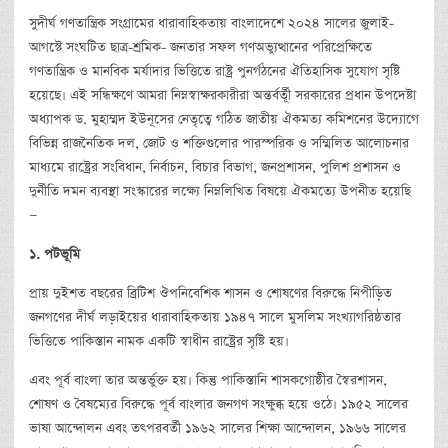
সুদীর্ঘ গণতান্ত্রিক সংগ্রামের ধারাবাহিকতায় বাংলাদেশে ২০২৪ সালের জুলাই-
আগস্টে সংঘটিত ছাত্র-শ্রমিক- জনতার সফল গণঅভ্যুত্থানের পরিপ্রেক্ষিতে
গণতান্ত্রিক ও মানবিক মর্যাদার ভিত্তিতে রাষ্ট্র পুনর্গঠনের ঐতিহাসিক সুযোগ সৃষ্টি
হয়েছে। এই সন্ধিক্ষণে আমরা নিম্নস্বাক্ষরকারীরা অন্তর্বর্তূী সরকারের প্রধান উপদেষ্টা
অধ্যাপক ড. মুহাম্মদ ইউনূসের নেতৃত্বে গঠিত জাতীয় ঐকমত্য কমিশনের উদ্যোগে
বিভিন্ন রাজনৈতিক দল, জোট ও শক্তিগুলোর পারস্পরিক ও সম্মিলিত আলোচনার
মাধ্যমে রাষ্ট্রের সংবিধান, নির্বাচন, বিচার বিভাগ, জনপ্রশাসন, পুলিশ প্রশাসন ও
দুর্নীতি দমন ব্যবস্থা সংস্কারের লক্ষ্যে নিম্নলিখিত বিষয়ে ঐকমত্যে উপনীত হয়েছি
—
১
.
পটভূমি
প্রায় দুইশত বছরের ব্রিটিশ ঔপনিবেশিক শাসন ও শোষণের বিরুদ্ধে নিপীড়িত
জনগণের দীর্ঘ লড়াইয়ের ধারাবাহিকতায় ১৯৪৭ সালে মুসলিম সংখ্যাগরিষ্ঠতার
ভিত্তিতে পাকিস্তান নামক একটি স্বাধীন রাষ্ট্রের সৃষ্টি হয়।
এবং পূর্ব বাংলা তার অন্তর্ভুক্ত হয়। কিন্তু পাকিস্তানি শাসকগোষ্ঠীর স্বৈরশাসন,
শোষণ ও বৈষম্যের বিরুদ্ধে পূর্ব বাংলার জনগণ সংক্ষুব্ধ হয়ে ওঠে। ১৯৫২ সালের
ভাষা আন্দোলন এবং তৎপরবর্তী ১৯৬২ সালের শিক্ষা আন্দোলন, ১৯৬৬ সালের