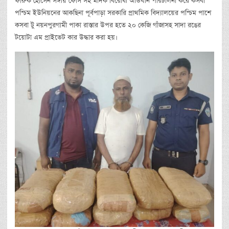
ফারুক হোসেন সঙ্গীয় ফোর্স সহ মাদক বিরোধী অভিযান পরিচালনা করে কসবা
পশ্চিম ইউনিয়নের আকছিনা পূর্বপাড়া সরকারি প্রাথমিক বিদ্যালয়ের পশ্চিম পাশে
কসবা টু নয়নপুরগামী পাকা রাস্তার উপর হতে ২০ কেজি গাঁজাসহ সাদা রঙের
টয়োটা এম প্রাইভেট কার উদ্ধার করা হয়।