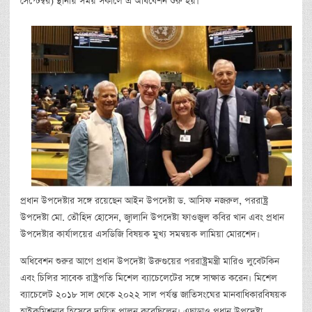
সেপ্টেম্বর) স্থানীয় সময় সকালে এ অধিবেশন শুরু হয়।
প্রধান উপদেষ্টার সঙ্গে রয়েছেন আইন উপদেষ্টা ড. আসিফ নজরুল, পররাষ্ট্র
উপদেষ্টা মো. তৌহিদ হোসেন, জ্বালানি উপদেষ্টা ফাওজুল কবির খান এবং প্রধান
উপদেষ্টার কার্যালয়ের এসডিজি বিষয়ক মুখ্য সমন্বয়ক লামিয়া মোরশেদ।
অধিবেশন শুরুর আগে প্রধান উপদেষ্টা উরুগুয়ের পররাষ্ট্রমন্ত্রী মারিও লুবেটকিন
এবং চিলির সাবেক রাষ্ট্রপতি মিশেল ব্যাচেলেটের সঙ্গে সাক্ষাত করেন। মিশেল
ব্যাচেলেট ২০১৮ সাল থেকে ২০২২ সাল পর্যন্ত জাতিসংঘের মানবাধিকারবিষয়ক
হাইকমিশনার হিসেবে দায়িত্ব পালন করেছিলেন। এছাড়াও প্রধান উপদেষ্টা