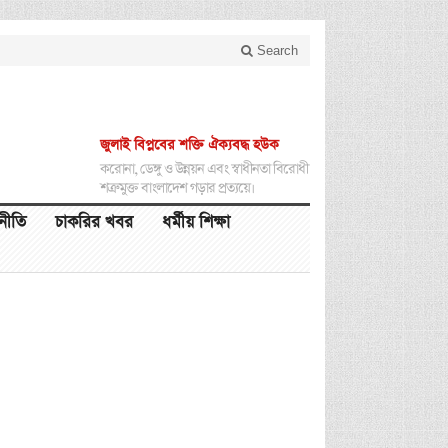
Search
জুলাই বিপ্লবের শক্তি ঐক্যবদ্ধ হউক
করোনা, ডেঙ্গু ও উন্নয়ন এবং স্বাধীনতা বিরোধী
শত্রুমুক্ত বাংলাদেশ গড়ার প্রত্যয়ে।
থনীতি
চাকরির খবর
ধর্মীয় শিক্ষা