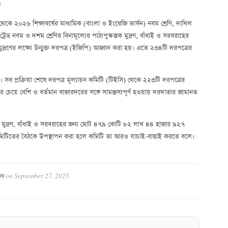
।
গ থেকে ২০২৬ শিক্ষাবর্ষের মাধ্যমিক (বাংলা ও ইংরেজি ভার্সন) নবম শ্রেণি, দাখিল
ড নবম ও দশম শ্রেণির বিনামূল্যের পাঠ্যপুস্কস্তক মুদ্রণ, বাঁধাই ও সরবরাহের
্রণের লক্ষ্যে উন্মুক্ত দরপত্র (ইজিপি) আহ্বান করা হয়। এতে ২৩৪টি দরপত্রের
সব প্রক্রিয়া শেষে দরপত্র মূল্যায়ন কমিটি (টিইসি) থেকে ২২৩টি দরপত্রের
র চেয়ে বেশি ও বর্তমান বাজারদরের সঙ্গে সামঞ্জস্যপূর্ণ হওয়ায় দরদাতার জামানত
স্তক মুদ্রণ, বাঁধাই ও সরবরাহের জন্য মোট ৪৭৯ কোটি ৮২ লাখ ৪৪ হাজার ৯২৭
্টা কমিটিতের বৈঠকে উপস্থাপন করা হলে কমিটি তা আরও যাচাই-বাছাই করতে বলে।
on
September 27, 2025
দক