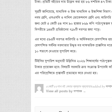
টাকা। প্রতিটি বইয়ের দাম উল্লেখ করা হয় ৮৬ দশমিক ৪৭ টাকা
সূত্রটি জানিয়েছে, মাধ্যমিক ও উচ্চ মাধ্যমিক ও উচ্চশিক্ষা বিভা
নবম শ্রেণি, এসএসসি ও দাখিল ভোকেশনাল শ্রেণি এবং কারিগরি ট্রে
জন্য মোট ৫ কোটি ৫৪ লাখ ৯০ হাজার ৮৬৯ কপি পাঠ্যপুস্কস্তক মুদ
বিপরীতে ১৪৪টি প্রতিষ্ঠানের ৭১৮টি দরপত্র জমা পড়ে।
এর মধ্যে ৫৯৩টি দরপত্র কারিগরি ও আর্থিকভাবে রেসপন্সিভ হয়। 
রেসপন্সিভ সর্বনিম্ন দরদাতার উদ্ধৃত দর দাফতরিক প্রাক্কলিত দরে
১০ শতাংশ দেওয়ার সুপারিশ করে।
টিইসির সুপারিশ অনুযায়ী উল্লিখিত ২০২৬ শিক্ষাবর্ষের পাঠ্যপু
টাকার প্রয়োজন হবে। বিষয়টি সরকারি ক্রয় সংক্রান্ত উপদেষ
এর পরিপ্রেক্ষিতে প্রস্তাবটি প্রত্যাহার করে নেওয়া হয়।
৫কোটি ৫৫লাখ বই কেনার প্রস্তাব প্রত্যাহার
added by
সম্পা
View all posts by সম্পাদক →