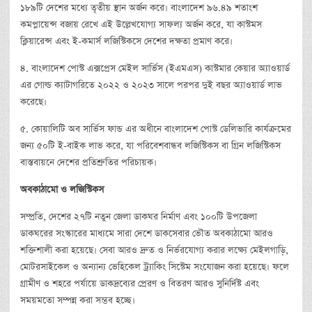
১৮৯টি দেশের মধ্যে তৃতীয় স্থান অর্জন করে। বাংলাদেশ ৯৬.৪৯ শতাংশ
কমপ্লায়েন্স বজায় রেখে এই উল্লেখযোগ্য সাফল্য অর্জন করে, যা কাস্টমস
ক্লিয়ারেন্স এবং ই-কমার্স লজিস্টিকসে দেশের দক্ষতা প্রমাণ করে।
৪. বাংলাদেশ পোস্ট এক্সপ্রেস মেইল সার্ভিস (ইএমএস) কাস্টমার কেয়ার অ্যাওয়ার্ড
এর গোল্ড ক্যাটাগরিতে ২০২২ ও ২০২৩ সালে পরপর দুই বছর অ্যাওয়ার্ড লাভ
করেছে।
৫. কোয়ালিটি অব সার্ভিস ফান্ড এর অধীনে বাংলাদেশ পোস্ট ডেলিভারি কার্যক্রমের
জন্য ৫০টি ই-বাইক লাভ করে, যা পরিবেশবান্ধব লজিস্টিকস বা গ্রিন লজিস্টিকস
বাস্তবায়নে দেশের প্রতিশ্রুতির পরিচায়ক।
অবকাঠামো
ও
লজিস্টিকস
সম্প্রতি, দেশের ২৭টি নতুন জেলা ডাকঘর নির্মাণ এবং ১০০টি উপজেলা
ডাকঘরের সংস্কারের মাধ্যমে সারা দেশে ডাকসেবার ভৌত অবকাঠামো আরও
শক্তিশালী করা হয়েছে। সেবা আরও দ্রুত ও নির্ভরযোগ্য করার লক্ষ্যে মেইলগাড়ি,
মোটরসাইকেল ও অন্যান্য ভেহিকেল ট্র্যাকিং সিস্টেম সংযোজন করা হয়েছে। ফলে
গ্রামীণ ও শহরে পর্যায়ে ডাকদ্রব্যের প্রেরণ ও বিতরণ আরও সুনির্দিষ্ট এবং
সময়মতো সম্পন্ন করা সম্ভব হচ্ছে।