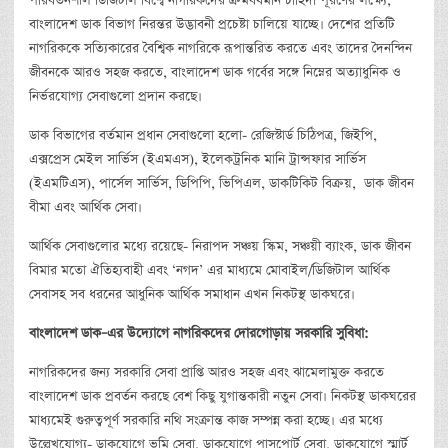
পরিবর্তনশীল ডিজিটাল বিশ্বে নাগরিকদের ক্রমবর্ধমান চাহিদা পূরণের লক্ষ্যে,
বাংলাদেশ ডাক বিভাগ নিরন্তর উদ্ভাবনী প্রচেষ্টা চালিয়ে যাচ্ছে। দেশের প্রতিটি
নাগরিককে সত্যিকারের বৈশ্বিক নাগরিকে রূপান্তরিত করতে এবং তাদের দৈনন্দিন
জীবনকে আরও সহজ করতে, বাংলাদেশ ডাক গর্বের সঙ্গে নিম্নের অত্যাধুনিক ও
নির্ভরযোগ্য সেবাগুলো প্রদান করছে।
ডাক বিভাগের বর্তমান প্রধান সেবাগুলো হলো- রেজিস্টার্ড চিঠিপত্র, জিইপি,
এক্সপ্রেস মেইল সার্ভিস (ইএমএস), ইলেকট্রনিক মানি ট্রান্সফার সার্ভিস
(ইএমটিএস), পার্সেল সার্ভিস, ডিপিপি, ভিপিএল, ডাকটিকিট বিক্রয়, ডাক জীবন
বীমা এবং আর্থিক সেবা।
আর্থিক সেবাগুলোর মধ্যে রয়েছে- নিরাপদ সঞ্চয় স্কিম, সঞ্চয়ী ব্যাংক, ডাক জীবন
বিমার মতো ঐতিহ্যবাহী এবং ‘নগদ’ এর মাধ্যমে মোবাইল/ডিজিটাল আর্থিক
সেবাসহ সব ধরনের আধুনিক আর্থিক সমাধান এখন নিকটস্থ ডাকঘরে।
বাংলাদেশ
ডাক
–
এর
উদ্যোগে
নাগরিকদের
দোরগোড়ায়
সরকারি
সুবিধা
:
নাগরিকদের জন্য সরকারি সেবা প্রাপ্তি আরও সহজ এবং ঝামেলামুক্ত করতে
বাংলাদেশ ডাক প্রবর্তন করছে বেশ কিছু যুগান্তকারী নতুন সেবা। নিকটস্থ ডাকঘরের
মাধ্যমেই গুরুত্বপূর্ণ সরকারি নথি সংক্রান্ত কাজ সম্পন্ন করা হচ্ছে। এর মধ্যে
উল্লেখযোগ্য- ডাকযোগে ভূমি সেবা, ডাকযোগে পাসপোর্ট সেবা, ডাকযোগে স্মার্ট