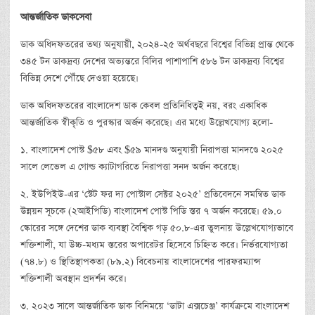
আন্তর্জাতিক
ডাকসেবা
ডাক অধিদফতরের তথ্য অনুযায়ী, ২০২৪-২৫ অর্থবছরে বিশ্বের বিভিন্ন প্রান্ত থেকে
৩৪৫ টন ডাকদ্রব্য দেশের অভ্যন্তরে বিলির পাশাপাশি ৫৮৬ টন ডাকদ্রব্য বিশ্বের
বিভিন্ন দেশে পৌঁছে দেওয়া হয়েছে।
ডাক অধিদফতরের বাংলাদেশ ডাক কেবল প্রতিনিধিত্বই নয়, বরং একাধিক
আন্তর্জাতিক স্বীকৃতি ও পুরস্কার অর্জন করেছে। এর মধ্যে উল্লেখযোগ্য হলো-
১. বাংলাদেশ পোস্ট $৫৮ এবং $৫৯ মানদণ্ড অনুযায়ী নিরাপত্তা মানদণ্ডে ২০২৫
সালে লেভেল এ গোল্ড ক্যাটাগরিতে নিরাপত্তা সনদ অর্জন করেছে।
২. ইউপিইউ-এর ‘স্টেট ফর দ্য পোস্টাল সেক্টর ২০২৫’ প্রতিবেদনে সমন্বিত ডাক
উন্নয়ন সূচকে (২আইপিডি) বাংলাদেশ পোস্ট পিডি স্তর ৭ অর্জন করেছে। ৫৯.০
স্কোরের সঙ্গে দেশের ডাক ব্যবস্থা বৈশ্বিক গড় ৫০.৮-এর তুলনায় উল্লেখযোগ্যভাবে
শক্তিশালী, যা উচ্চ-মধ্যম স্তরের অপারেটর হিসেবে চিহ্নিত করে। নির্ভরযোগ্যতা
(৭৪.৮) ও স্থিতিস্থাপকতা (৮৯.২) বিবেচনায় বাংলাদেশের পারফরম্যান্স
শক্তিশালী অবস্থান প্রদর্শন করে।
৩. ২০২৩ সালে আন্তর্জাতিক ডাক বিনিময়ে ‘ডাটা এক্সচেঞ্জ’ কার্যক্রমে বাংলাদেশ