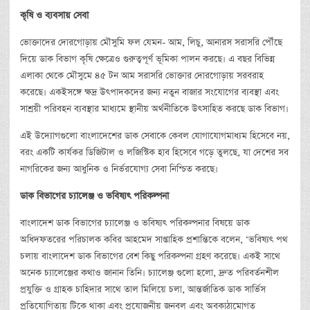
কৃষি
ও
ব্যবসায়
সেবা
ভোক্তাদের দোরগোড়ায় মৌসুমি ফল যেমন- আম, লিচু, আনারস সরাসরি পৌঁছে
দিয়ে ডাক বিভাগ কৃষি ক্ষেত্রেও গুরুত্বপূর্ণ ভূমিকা পালন করছে। এ বছর বিভিন্ন
এলাকা থেকে মৌসুমে ৪৫ টন আম সরাসরি ভোক্তার দোরগোড়ায় সরবরাহ
করেছে। একইসঙ্গে ক্ষদ্র উৎপাদকদের জন্য নতুন বাজার সংযোগের ব্যবস্থা এবং
সাশ্রয়ী পরিবহন ব্যবস্থার মাধ্যমে স্থানীয় অর্থনীতিকে উৎসাহিত করছে ডাক বিভাগ।
এই উদ্যোগগুলো বাংলাদেশের ডাক সেবাকে কেবল যোগাযোগমাধ্যম হিসেবে নয়,
বরং একটি কার্যকর ডিজিটাল ও লজিস্টিক হাব হিসেবে গড়ে তুলছে, যা দেশের সব
নাগরিকের জন্য আধুনিক ও নির্ভরযোগ্য সেবা নিশ্চিত করছে।
ডাক
বিভাগের
চ্যালেঞ্জ
ও
ভবিষ্যৎ
পরিকল্পনা
বাংলাদেশ ডাক বিভাগের চ্যালেঞ্জ ও ভবিষ্যৎ পরিকল্পনার বিষয়ে ডাক
অধিদফতরের পরিচালক কবির আহমেদ সাপ্তাহিক প্রশান্তিকে বলেন, ‘ভবিষ্যৎ পথ
চলায় বাংলাদেশ ডাক বিভাগের বেশ কিছু পরিকল্পনা গ্রহণ করেছে। একই সাথে
অনেক চ্যালেঞ্জের কথাও জানান তিনি। চ্যালেঞ্জ গুলো হলো, দ্রুত পরিবর্তনশীল
প্রযুক্তি ও গ্রাহক চাহিদার সাথে তাল মিলিয়ে চলা, আন্তর্জাতিক ডাক সার্ভিস
প্রতিযোগিতায় টিকে থাকা এবং প্রযোজনীয় জনবল এবং অবকাঠামোগত