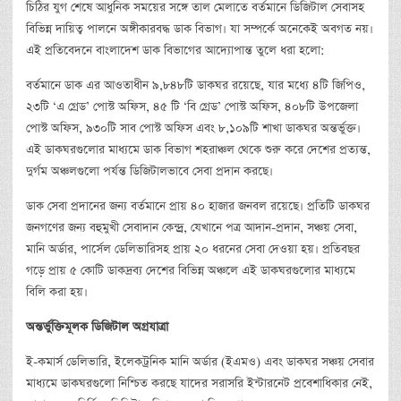
চিঠির যুগ শেষে আধুনিক সময়ের সঙ্গে তাল মেলাতে বর্তমানে ডিজিটাল সেবাসহ
বিভিন্ন দায়িত্ব পালনে অঙ্গীকারবদ্ধ ডাক বিভাগ। যা সম্পর্কে অনেকেই অবগত নয়।
এই প্রতিবেদনে বাংলাদেশ ডাক বিভাগের আদ্যোপান্ত তুলে ধরা হলো:
বর্তমানে ডাক এর আওতাধীন ৯,৮৪৮টি ডাকঘর রয়েছে, যার মধ্যে ৪টি জিপিও,
২৩টি ‘এ গ্রেড’ পোস্ট অফিস, ৪৫ টি ‘বি গ্রেড’ পোস্ট অফিস, ৪০৮টি উপজেলা
পোস্ট অফিস, ৯৩০টি সাব পোস্ট অফিস এবং ৮,১০৯টি শাখা ডাকঘর অন্তর্ভুক্ত।
এই ডাকঘরগুলোর মাধ্যমে ডাক বিভাগ শহরাঞ্চল থেকে শুরু করে দেশের প্রত্যন্ত,
দুর্গম অঞ্চলগুলো পর্যন্ত ডিজিটালভাবে সেবা প্রদান করছে।
ডাক সেবা প্রদানের জন্য বর্তমানে প্রায় ৪০ হাজার জনবল রয়েছে। প্রতিটি ডাকঘর
জনগণের জন্য বহুমুখী সেবাদান কেন্দ্র্র, যেখানে পত্র আদান-প্রদান, সঞ্চয় সেবা,
মানি অর্ডার, পার্সেল ডেলিভারিসহ প্রায় ২০ ধরনের সেবা দেওয়া হয়। প্রতিবছর
গড়ে প্রায় ৫ কোটি ডাকদ্রব্য দেশের বিভিন্ন অঞ্চলে এই ডাকঘরগুলোর মাধ্যমে
বিলি করা হয়।
অন্তর্ভুক্তিমূলক
ডিজিটাল
অগ্রযাত্রা
ই-কমার্স ডেলিভারি, ইলেকট্রনিক মানি অর্ডার (ইএমও) এবং ডাকঘর সঞ্চয় সেবার
মাধ্যমে ডাকঘরগুলো নিশ্চিত করছে যাদের সরাসরি ইন্টারনেট প্রবেশাধিকার নেই,