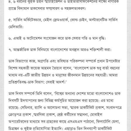
৪. ৬ ধরনের কুইক উইন স্মার্টাইজেশন ও ডাইভারসিফিকেশনের লক্ষ্যে নাগরিক
প্রান্তে বিদ্যমান ডাকসেবার সম্প্রসারণ ও সহজলভ্যকরণ।
৫. সার্ভিস অর্কিটেকচার, মেইল ফ্রেমওয়ার্ক, কোল্ড চেইন, অল্টারনেটিভ সার্ভিস
ডেলিভারি।
৬. এআই ও অটোমেশন সংযোজন করে ডাক সেবার গতি ও মান বৃদ্ধি।
৭. আন্তর্জাতিক ডাক বিনিময়ে বাংলাদেশের অবস্থান আরও শক্তিশালী করা।
ডাক বিভাগের কাজ, অগ্রগতি এবং ভবিষ্যত পরিকল্পনা সম্পর্কে প্রধান উপদেষ্টার
বিশেষ সহকারী ফয়েজ আহমদ তৈয়্যব বলেন, ‘বাংলাদেশ ডাক শুধু বার্তা বহনের
মাধ্যম নয়-এটি জাতীয় উন্নয়ন ও মানুষের জীবনমান উন্নয়নের সহযাত্রী। আমরা
প্রতিশ্রুতিবদ্ধ-ডাক বিভাগ: সেবাই আদর্শ।’
ডাক দিবস সম্পর্কে তিনি বলেন, ‘বিশ্বের অন্যান্য দেশের মতো বাংলাদেশেও ডাক
দিবসটি উদযাপনের জন্য বিভিন্ন কর্মসূচির আয়োজন করা হয়েছে। এর মধ্যে
রয়েছে- সেমিনার, র‍্যালি ও আলোচনা সভা, স্মারক ডাকটিকিট প্রকাশ, সংবাদপত্রে
ক্রোড়পত্র প্রকাশ ,স্মরণিকা প্রকাশ, শ্রেষ্ঠ কর্মীদের সম্মাননা, মোবাইল
অপারেটরদের মাধ্যমে সব গ্রাহকের কাছে এসএমএস পাঠানো, ফিলাটেলি মেলা,
চিত্রাঙ্কন ও কুইজ প্রতিযোগিতা ইত্যাদি। এছাড়াও তিন দিনব্যাপী ডাকটিকিট