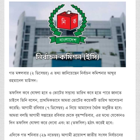
গত মঙ্গলবার (২ ডিসেম্বর) এ তথ্য জানিয়েছেন নির্বাচন কমিশনার আব্দুর
রহমানেল মাউসদ।
তফসিল কবে ঘোষণা হবে ও ভোটের সম্ভাব্য তারিখ কবে হতে পারে জানতে
চাইলে তিনি বলেন, প্রাথমিকভাবে আমরা ভোটের কয়েকটি তারিখ আলোচনা
করেছি। আগামী রবিবার (৭ ডিসেম্বর) এ নিয়ে আমাদের বৈঠক অনুষ্ঠিত হবে।
আমরা বলছি আগামী সপ্তাহের রবিবার থেকে বৃহস্পতিবার, এর মধ্যে যেকোনও
দিন তফসিল ঘোষণা করে দেবো এবং তা (তফসিল) হঠাৎ করেই হবে।
এদিকে গত শনিবার (২৯ নভেম্বর) আগামী ত্রয়োদশ জাতীয় সংসদ নির্বাচনের