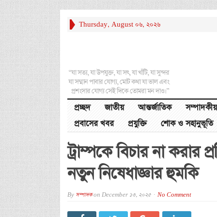
Thursday, August 06, 2026
“যা সত্য, যা উপযুক্ত, যা সৎ, যা খাঁটি, যা সুন্দর
যা সম্মান পাবার যোগ্য, মোট কথা যা ভাল এবং
প্রশংসার যোগ্য সেই দিকে তোমরা মন দাও।”
প্রচ্ছদ
জাতীয়
আন্তর্জাতিক
সম্পাদকীয়
প্রবাসের খবর
প্রযুক্তি
শোক ও সহানুভূতি
ট্রাম্পকে বিচার না করার 
নতুন নিষেধাজ্ঞার হুমকি
By
সম্পাদক
on
December 13, 2025
No Comment