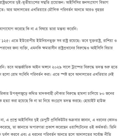
রাষ্ট্রগুলোর দুই-তৃতীয়াংশের সম্মতি প্রয়োজন। আইসিসির জনসংযোগ বিভাগ
োর হাতে। আর আদালতের এখতিয়ারে মৌলিক পরিবর্তন আনতে আরও বৃহত্তর
ে যোগাযোগ করেছে কি না এ বিষয়ে তারা মন্তব্য করেনি।
খ্যা ১২৫। এতে ইউরোপীয় ইউনিয়নভুক্ত সব রাষ্ট্র রয়েছে। তবে যুক্তরাষ্ট্র, রাশিয়া ও
াধের জন্য ব্যক্তি, এমনকি ক্ষমতাসীন রাষ্ট্রপ্রধানের বিরুদ্ধেও আইসিসি বিচার
করেনি। তবে আন্তর্জাতিক আইন অঙ্গনে ২০২৯ সালে ট্রাম্পের বিরুদ্ধে তদন্ত শুরু হতে
ান হলো রোম সংবিধি পরিবর্তন করা। এতে স্পষ্ট হবে আদালতের এখতিয়ার নেই
ন আমেরিকার উপকূলজুড়ে কথিত মাদকবাহী নৌকার বিরুদ্ধে হামলা চালিয়ে ৮০ জনের
কে হত্যা করা হয়েছে কি না তা নিয়ে কংগ্রেস তদন্ত করছে। হোয়াইট হাউজ
কি না, এ প্রশ্নে আইসিসির দুই ডেপুটি প্রসিকিউটর শুক্রবার জানান, এ ধরনের কোনও
রু করেছে, তা জানাতে অপারগতা প্রকাশ করেছেন ওয়াশিংটনের ওই কর্মকর্তা। তিনি
নীতিকে দুর্বল করবে এবং এ ধরনের পরিবর্তন আনতে হলে আদালতের সর্বোচ্চ নীতি