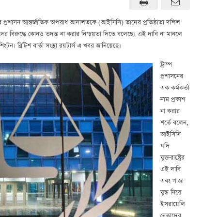
ড ট্রাম্পের প্রশাসন আন্তর্জাতিক অপরাধ আদালতকে (আইসিসি) তাদের প্রতিষ্ঠাতা দলিল
াদের বিরুদ্ধে কোনও তদন্ত না করার নিশ্চয়তা দিতে বলেছে। এই দাবি না মানলে
 ব্রিটিশ বার্তা সংস্থা রয়টার্স এ খবর জানিয়েছে।
ট্রাম্প
প্রশাসনের
এক কর্মকর্তা
নাম প্রকাশ
না করার
শর্তে বলেন,
আইসিসি
যদি
যুক্তরাষ্ট্রের
এই দাবি
এবং গাজা
যুদ্ধ নিয়ে
ইসরায়েলি
নেতাদের