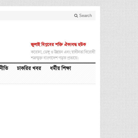
Search
জুলাই বিপ্লবের শক্তি ঐক্যবদ্ধ হউক
করোনা, ডেঙ্গু ও উন্নয়ন এবং স্বাধীনতা বিরোধী
শত্রুমুক্ত বাংলাদেশ গড়ার প্রত্যয়ে।
থনীতি
চাকরির খবর
ধর্মীয় শিক্ষা