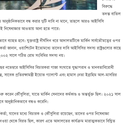
বিরুদ্ধে
তদন্ত বাতিল
ন্ত আনুষ্ঠানিকভাবে বন্ধ করার দুটি দাবি না মানে, তাহলে আরও আইসিসি
েই নিষেধাজ্ঞার আওতায় আনা হতে পারে।
রভাবে ব্যাহত হবে। যুক্তরাষ্ট্র দীর্ঘদিন ধরে আদালতটিকে মার্কিন সার্বভৌমত্বের ওপর
্মকর্তা জানান, ওয়াশিংটন ইতোমধ্যে তাদের দাবি আইসিসির সদস্য রাষ্ট্রগুলোর কাছে
ষ্ট্র ২০০২ সালে গঠিত রোম সংবিধির সদস্য নয়।
 বছর নভেম্বরে আইসিসির বিচারকরা গাজা সংঘাতে যুদ্ধাপরাধ ও মানবতাবিরোধী
ু, সাবেক প্রতিরক্ষামন্ত্রী ইয়োভ গ্যালান্ট এবং হামাস নেতা ইব্রাহিম আল-মাসরির
রু করেন কৌঁসুলিরা, যাতে মার্কিন সেনাদের কর্মকাণ্ড ও অন্তর্ভুক্ত ছিল। ২০২১ সাল
বে আনুষ্ঠানিকভাবে বন্ধও করেনি।
, যাদের মধ্যে বিচারক ও কৌঁসুলিরা রয়েছেন, তাদের ওপর নিষেধাজ্ঞা
্ঞা দেওয়া থেকে বিরত ছিল, কারণ এতে আদালতের কার্যক্রম মারাত্মকভাবে বিঘ্নিত