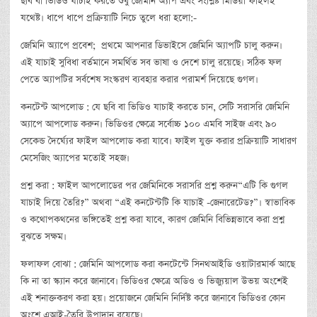
ছবি বা ভিডিও যাচাই করতে শুধু জেমিনি অ্যাপ এবং সংশ্লিষ্ট মিডিয়া ফাইলই
যথেষ্ট। ধাপে ধাপে প্রক্রিয়াটি নিচে তুলে ধরা হলো:-
জেমিনি অ্যাপে প্রবেশ; প্রথমে আপনার ডিভাইসে জেমিনি অ্যাপটি চালু করুন।
এই যাচাই সুবিধা বর্তমানে সমর্থিত সব ভাষা ও দেশে চালু রয়েছে। সঠিক ফল
পেতে অ্যাপটির সর্বশেষ সংস্করণ ব্যবহার করার পরামর্শ দিয়েছে গুগল।
কনটেন্ট আপলোড : যে ছবি বা ভিডিও যাচাই করতে চান, সেটি সরাসরি জেমিনি
অ্যাপে আপলোড করুন। ভিডিওর ক্ষেত্রে সর্বোচ্চ ১০০ এমবি সাইজ এবং ৯০
সেকেন্ড দৈর্ঘ্যের ফাইল আপলোড করা যাবে। ফাইল যুক্ত করার প্রক্রিয়াটি সাধারণ
মেসেজিং অ্যাপের মতোই সহজ।
প্রশ্ন করা : ফাইল আপলোডের পর জেমিনিকে সরাসরি প্রশ্ন করুন“এটি কি গুগল
যাচাই দিয়ে তৈরি?” অথবা “এই কনটেন্টটি কি যাচাই -জেনারেটেড?”। স্বাভাবিক
ও কথোপকথনের ভঙ্গিতেই প্রশ্ন করা যাবে, কারণ জেমিনি বিভিন্নভাবে করা প্রশ্ন
বুঝতে সক্ষম।
ফলাফল বোঝা : জেমিনি আপলোড করা কনটেন্টে সিনথআইডি ওয়াটারমার্ক আছে
কি না তা স্ক্যান করে জানাবে। ভিডিওর ক্ষেত্রে অডিও ও ভিজ্যুয়াল উভয় অংশেই
এই শনাক্তকরণ করা হয়। প্রয়োজনে জেমিনি নির্দিষ্ট করে জানাবে ভিডিওর কোন
অংশে এআই-তৈরি উপাদান রয়েছে।