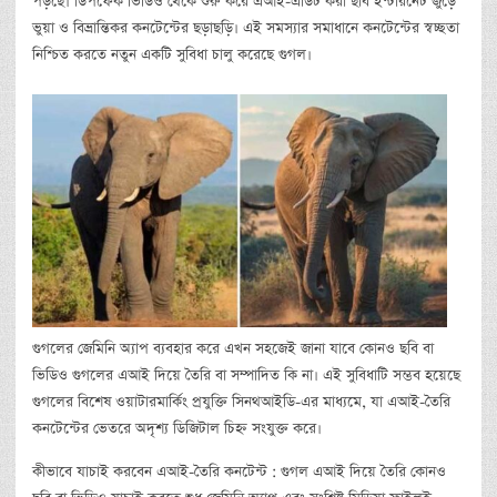
পড়ছে। ডিপফেক ভিডিও থেকে শুরু করে এআই-এডিট করা ছবি ইন্টারনেট জুড়ে
ভুয়া ও বিভ্রান্তিকর কনটেন্টের ছড়াছড়ি। এই সমস্যার সমাধানে কনটেন্টের স্বচ্ছতা
নিশ্চিত করতে নতুন একটি সুবিধা চালু করেছে গুগল।
গুগলের জেমিনি অ্যাপ ব্যবহার করে এখন সহজেই জানা যাবে কোনও ছবি বা
ভিডিও গুগলের এআই দিয়ে তৈরি বা সম্পাদিত কি না। এই সুবিধাটি সম্ভব হয়েছে
গুগলের বিশেষ ওয়াটারমার্কিং প্রযুক্তি সিনথআইডি-এর মাধ্যমে, যা এআই-তৈরি
কনটেন্টের ভেতরে অদৃশ্য ডিজিটাল চিহ্ন সংযুক্ত করে।
কীভাবে যাচাই করবেন এআই-তৈরি কনটেন্ট : গুগল এআই দিয়ে তৈরি কোনও