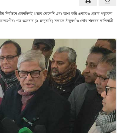
ন জাতীয় নির্বাচনে কোনদিনই প্রভাব ফেলেনি এবং আশা করি এবারেও প্রভাব পড়বেনা
লমগীর। গত শুক্রবার (৯ জানুয়ারি) সকালে ঠাকুরগাঁও পৌর শহরের কালিবাড়ী