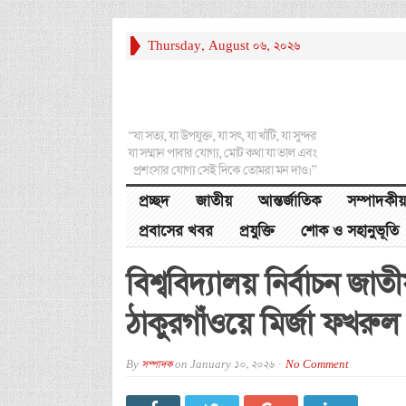
Thursday, August 06, 2026
“যা সত্য, যা উপযুক্ত, যা সৎ, যা খাঁটি, যা সুন্দর
যা সম্মান পাবার যোগ্য, মোট কথা যা ভাল এবং
প্রশংসার যোগ্য সেই দিকে তোমরা মন দাও।”
প্রচ্ছদ
জাতীয়
আন্তর্জাতিক
সম্পাদকীয়
প্রবাসের খবর
প্রযুক্তি
শোক ও সহানুভূতি
বিশ্ববিদ্যালয় নির্বাচন জাত
ঠাকুরগাঁওয়ে মির্জা ফখরুল
By
সম্পাদক
on
January 10, 2026
No Comment