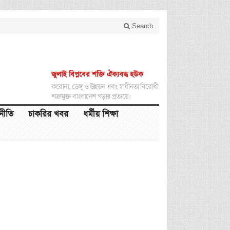
Search
জুলাই বিপ্লবের শক্তি ঐক্যবদ্ধ হউক
করোনা, ডেঙ্গু ও উন্নয়ন এবং স্বাধীনতা বিরোধী
শত্রুমুক্ত বাংলাদেশ গড়ার প্রত্যয়ে।
থনীতি
চাকরির খবর
ধর্মীয় শিক্ষা