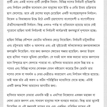
প্রার্থী এবং একই দলের প্রার্থী কেন্দ্রীক বিবাদ। বিভিন্ন দলের নির্বাচনী প্রতিশ্রুতি
এবং নির্বাচন কেন্দ্রীক মনোভাব যেন মানুষের মনে ইতি ও নেতি উভয় প্রক্রিয়ার
ছাপ ফেলেছে। তবে এই দেশের মানুষ চেয়েছিল একটি অংশগ্রহণমূলক নির্বাচন।
বিভেদ ও বিভাজনের উদ্ধে উঠে একটি গ্রহণযোগ্য বাংলাদেশী ও বাংগালীদের
ঐত্যীয্যবহনকারী নির্বাচন। কিন্তু এখনও পর্যন্ত যা প্রতিয়মান হয়েছে তাতে সেই
পুরোনো হাছিনা মার্কা নির্বাচনই বা নির্বাচনী কার্যক্রমই জনসম্মুর্খে দৃশ্যমান হচ্ছে।
হাছিনা বিভিন্ন কৌশলে ভোটের অধিকার কেড়ে নিয়োছিল। নির্বাচনী চাটুকারীতা
এবং চটুলতায় আইন ও আদালত এবং এই দুইয়েরই ফাঁকফোকরে জনআকাঙ্খাকে
জলাঞ্জলি দিয়েছিল। যার জন্য জনমনে ক্ষোভের সঞ্চার হয়েছিল। জনতা উত্তাল
হয়ে হাসিনা পতনে ভুমিকা রেখেছিল। সে যতই ভাল কাজ করতো তাতে জনগনের
মনে বিন্দুমাত্র ছাপ ফেলতে পারতো না। হাসিনার অত্যাচার থেকে ভিন্ন মত ও
পথের এবং বিভিন্ন দলের লোকজন যেমন কষ্টভোগ করেছে ঠিক তেমনি তার
দলের লোক বা সমর্থক ও নেতা-নেত্রীরাও কারাভোগ এবং নির্যাতন সইতে হয়েছে।
তাই আজ তাঁর এই করুন ও কঠিন পরিস্থিতির মধ্যেদিয়ে যেতে হচ্ছে। এটাই
একটি জলন্ত শিক্ষা আমাদের আগামীর জন্য।
হাসিনার আমলে নেতারা এমনকি মন্ত্রী ও এমপিরা নিজেদের একজন মহাজন বা
খোদা ভেবে জনগণ এবং সাধারণ মানুষের সঙ্গে ব্যবহার করতো। কিন্তু তারা ভুলেই
গিয়েছিল যে এই জনগণই তাদের প্রভু এবং একদিন; প্রতিদিন তাদের এই