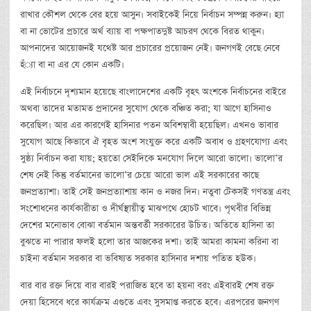
রাখার কৌশল থেকে বের হয়ে আসুন। সবাইকেই নিয়ে নির্বাচন সম্পন্ন করুন। হ্যা
বা না ভোটের প্রচারে অর্থ ব্যায় বা পক্ষপাতদুষ্ট আচরণ থেকে বিরত থাকুন।
আপনাদের আয়োজনই যথেষ্ট আর প্রচারের প্রয়োজন নেই। জনগণই বেছে নেবে
হঁ্যা বা না এর যে কোন একটি।
এই নির্বাচনে দৃশ্যমান হয়েছে বাংলাদেশের একটি বৃহৎ অংশকে নির্বাচনের বাইরে
অথবা তাদের মতামত প্রদানের সুযোগ থেকে বঞ্চিত করা; যা আগে হাসিনাও
করেছিল। আর এর কারণেই হাসিনার পতন অবিশম্বাবী হয়েছিল। এখনও ভাবার
সুযোগ আছে কিভাবে ঐ বৃহত অংশ সংযুক্ত করে একটি অবাধ ও গ্রহণযোগ্য এবং
সুষ্ঠ্য নির্বাচন করা যায়; হয়তো সেইদিকে মনযোগ দিলে আরো ভালো। ভালো’র
শেষ নেই কিন্তু বর্তমানের ভালো’র চেয়ে আরো ভাল এই সরকারের কাছে
জনপ্রত্যাশা। তাই সেই জনপ্রত্যাশায় কান ও নজর দিন। নতুবা টেকসই গণতন্ত্র এবং
সংশোধনের কার্যকারীতা ও দীর্ঘস্থায়ীত্ব মাঝপথে হোচট খাবে। পৃথবীর বিভিন্ন
দেশের মনোভাব বোঝা বর্তমান অন্তবর্তী সরকারের উচিত। অতিতে হাসিনা তা
বুঝতে না পারার ফলই হলো তার আজকের দশা। তাই আমরা কামনা করিনা বা
চাইনা বর্তমান সরকার বা ভবিষ্যত সরকার হাসিনার দশায় পতিত হউক।
বার বার রক্ত দিয়ে বার বারই পরাজিত হবে তা হয়না বরং এইবারই শেষ রক্ত
দেয়া হিসেবে ধরে কার্যক্রম এগুতে এবং সুসমাপ্ত করতে হবে। এরপরের জনগণ