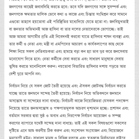
জনগণের কাছেই জবাবদিহি করতে হবে। তবে যদি জনগণের সঙ্গে সুসম্পর্ক এবং
জনগণকে ক্ষমতার মালিক ভেবে কথা ও কাজে এবং চিন্তায় সংমিশ্রন করে সামনে
এগুতো তাহলে হয়তোবা এই পরিস্থিতির মধ্যেদিয়ে যেতে হতো না। জনবিমুখতাই
বা জনতার অভিমানই আজ হাসিনা বা তার দলের নেতাদেরকে ভোগাচ্ছে। তাই
আজ আমরা আগামীর প্রতি এই নিবেদনই করবো যাতে হাসিনার শাষন ব্যবস্থা এবং
তার কর্মী ও নেতা এবং মন্ত্রী বা এমপিদের আচারণ ও কার্যকলাপের কাছ থেকে
শিক্ষা নিয়ে সকল নেতিবাচকতা এবং হামছে বড়া কন হ্যা ভাব দুর করে জনসেবায়
মনোযোগ দিতে হবে। নেতা কর্মীকে সেবা করতে এবং সাধারণ মানুষকে সেবায়
তুষিত করতে মনোনিবেশ করুন। নয়তোবা বিতারিত হাসিনার দশায় পড়তে আর
বেশী দুরে আপনি নন।
নির্বাচন নিয়ে যে সকল জোট তৈরী হয়েছে এবং ঐসকল জোটবদ্ধ নির্বাচন করতে
যাচ্ছে তাতে জনমনে সন্দেহ তৈরী হয়েছে। নির্বাচন নিয়ে অতিকথনে জনমনে
অসন্তোষ বা সন্দেহের দানা বাধছে। নির্বাচনী কাজে নিয়োজিতরা যেসকল পদক্ষেপ
নিয়েছে তাতে জনঅসন্তোষ ও পক্ষপাতমূলক আচরণ দৃশ্যমান হচ্ছে। প্রশাসন এবং
বর্তমান সরকার দ্বারা সুষ্ঠ ও অবাধ এবং নিরপেক্ষ নির্বাচন আয়োজন ও সম্পন্ন
করণের ব্যাপারে যথেষ্ট সন্দেহ দানা বাধছে। তাই এই সকল বিষয়গুলো সকলের
দৃষ্টিতে এনে আশু করণীয় ঠিক করুন এবং সংশোধন সংযোজন এবং বিয়োজনে
মনযোগী হউন। সাধারণ মানুষ ও বিভিন্ন দলকে এবং স্বতন্ত্রকে নির্বাচনের বাইরে