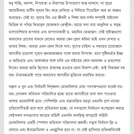
শুধু শান্তি, আনন্দ, নিশ্চয়তা ও নিরাপত্তা উপভোগে ব্যস্ত থাকবে। যা সুদুর
আমেরীকায় মার্টিন লুথার কিং করে দেখিয়ে ও শিখিয়ে গিয়েছিল আর তা আজও
অব্যাহত। সেই মা: লুথার কিং এর জীবনী ও শিক্ষা আর দর্শন সম্পূর্ণই বাইবেল
ভিত্তিক বা পবিত্র কিতাবুল মোকাদ্দস কেন্দ্রীক। আরো বলা যায় আধুনিক ও সমৃদ্ধ
মালয়েশিয়ার রূপকার এবং রূপদানকারী ড. মহাথির মোহাম্মদ। সেই দৃষ্টান্তগুলো
আমাদের চোখের সামনে থেকেও আমরা কেন গ্রহণ করিনা তাই এখন দেখার ও
ভাবার বিষয়। আমরা এখন কোন দিকে যাব। যুগের চাহিদা ও সময়ের প্রয়োজনে
আগামীর প্রত্যাশা পূরণে জনআকাঙ্খার পক্ষে অথবা বিপক্ষে। তবে সৃষ্টিকর্তার ইচ্ছা
ও আভিপ্রায় এবং আকাঙ্খার সঙ্গে নাকি এর বাইরের কোন আকাঙ্খা ও প্রত্যাশার
দিকে? আমরা জাতি হিসেবে ঐক্যবদ্ধ হওয়ার কোন বিকল্প নেই। তাই বিভাজন নয়
বরং ঐক্যবদ্ধতাই পারে আমাদের আগামীর মুক্তিকে তরান্বিত করতে।
সন্ত্রাস ও খুন এবং নির্বাচনী বিশৃঙ্খলা মোকাবিলায় নেয়া পদক্ষেপগুলো যথেষ্ট নয়।
বরং যেসকল অভিযান পরিচালিত হচ্চে তাতে আগামীতে ভাল ফল পাওয়ার
আশায় গুরেবালিই হবে। পেশিশক্তি এবং রক্তারক্তির মহড়া এমনকি প্রাণ নাষের
প্রতিযোগীতাই হবে বলে প্রতিয়মান হচ্ছে। যে দলগুলো নির্বাচনে অংশগ্রহণ করছে
সেইসকল দলগুলোর ক্যাডার বাহিনী এমনকি অসহিষ্ণু ঝগড়াটে বাহিনি
মোকাবিলায় একটি স্পেশাল অভিযান পরিচালনা জরুরী। নতুবা নির্বাচন ফ্রি ও
ফেয়ার এবং ইনক্রেডিবল ও এনক্লুসিভ হবে না। যা সেই হাসিনার প্রতিধ্বনিতেই