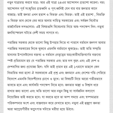
নতুন যাত্রারম্ভ করবে মাত্র। আর এই যাত্রা ২৪এর আন্দোলন প্রত্যাশা করেনা। বরং
আন্দোলন পূর্ব সংস্কৃতির প্রতধ্বনি ও পূণ:ধ্বনিই যেন বার বার জনতার কানে
বাজছে। তাই জনতা এখন হতাশ ও বিভক্ত এবং বিরক্ত। তাই এই হতাশা , বিভক্তি
ও বিরক্ত ভাব থেকে বের করে আনায় দায়িত্ব সরকারের এবং সর্বজন বিধৌত
রাজনৈতিক দলগুলোর। এই বিষয়গুলি বিবেচনায় নিয়ে আশু পদক্ষেপ নিন। নতুবা
জনবিস্ফোরণ ঘটতে বেশী সময় লাগবে না।
পরাজিত সরকার থেকে ভালো কিছু উপহার দিতে না পারলে বর্তমান জনগণ আবার
পরাজিত সরকারের দিকে ঝুকবে এমনকি বর্তমানে ঝুকছেও। তাই অতি সম্প্রতি
মান্যবর উপদেষ্টাদের বক্তব্য ও বর্তমান নেতৃত্বের অহংকারীব্যক্তিবর্গের বক্তব্যে
স্পষ্ট প্রতিয়মান হয় যে পরাজিত সরকার এবং তার দল বৃহৎ এবং এই দেশ ও
দেশবাসির জন্য প্রযোজ্য ছিল। যদি তাই প্রমান হয় এই ১৭মাসে তাহলে কেন
বিতারিত করা হলো ঐ সরকারকে এই প্রশ্ন এবং জনমনে এবং দেশের গন্ডি পেরিয়ে
বিদেশে এমনকি বিদেশীদের চোখে ও মুখে। তা বিষয়টি নিয়ে আরো গভীরভাবে
ভাবতে হবে এবং কার্যকরি পদক্ষেপ নিতে হবে। জনতার আস্থা ও বিশ্বাস ধরে
রাখার জন্য ভালো এবং অতি ভালো আর নতুন কিছু যা সার্বজনিন কল্যাণে
নিয়োজিত তাই করতে হবে। যা করতে হবে তা অল্প সময়ে এবং স্বল্পমাত্রার
পরিকল্পনার অংশ এবং বাস্তবায়ন করে দেখাতে হবে। নতুবা এই হুজুগে জনতা
আরা আগ্নেয়গীরীর অগ্নুৎপাত ঘটাতে মরীয়া হয়ে উঠবে।