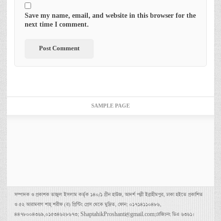
Save my name, email, and website in this browser for the
next time I comment.
SAMPLE PAGE
সম্পাদক ও প্রকাশক তাজুল ইসলাম কর্তৃক ১৪০/১ গ্রীন হাউজ, আদর্শ পল্লী ইব্রাহীমপুর, ঢাকা হইতে প্রকাশিত
ও ৫২ আরামবাগ শাহ্ শরীফ (র) প্রিন্টিং প্রেস থেকে মুদ্রিত, ফোন: ০১৭১৪১১০৪৮৬,
৪৪৭৮০০৪৩৬৯,০১৫৩৪৬২৮৬৭৩; ShaptahikProshanti@gmail.com;রেজিঃনং ডিএ ৬৩৬১।