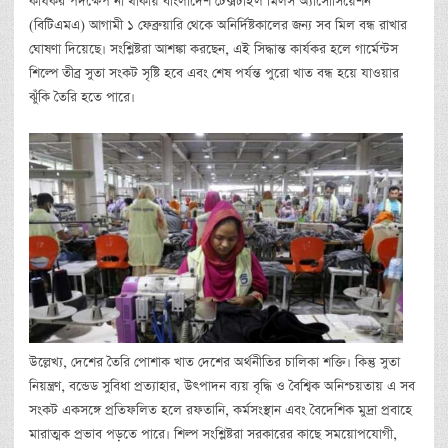
কার্যকর পদক্ষেপ না থাকায় বাংলাদেশ টেক্সটাইল মিলস অ্যাসোসিয়েশন
(বিটিএমএ) আগামী ১ ফেব্রুয়ারি থেকে অনির্দিষ্টকালের জন্য সব মিল বন্ধ রাখার
ঘোষণা দিয়েছে। সংশ্লিষ্টরা আশঙ্কা করছেন, এই সিদ্ধান্ত কার্যকর হলে গার্মেন্টস
শিল্পে তীব্র সুতা সংকট সৃষ্টি হবে এবং শেষ পর্যন্ত পুরো খাত বন্ধ হয়ে যাওয়ার
ঝুঁকি তৈরি হতে পারে।
উল্লেখ্য, দেশের তৈরি পোশাক খাত দেশের অর্থনীতির চালিকা শক্তি। কিন্তু সুতা
নিয়ন্ত্রণ, বন্ডেড সুবিধা প্রত্যাহার, উৎপাদন ব্যয় বৃদ্ধি ও বৈশ্বিক অনিশ্চয়তায় এ সব
সংকট একসঙ্গে প্রতিফলিত হলে রফতানি, কর্মসংস্থান এবং বৈদেশিক মুদ্রা প্রবাহে
মারাত্মক প্রভাব পড়তে পারে। শিল্প সংশ্লিষ্টরা সরকারের কাছে সময়োপযোগী,