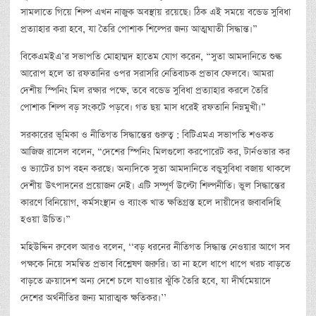
সামলাতে গিয়ে শিল্প এখন নাজুক অবস্থায় রয়েছে। ঠিক এই সময়ে বন্ডেড সুবিধা
প্রত্যাহার করা হবে, যা তৈরি পোশাক শিল্পের জন্য আত্মঘাতী সিদ্ধান্ত।”
বিকেএমইএ’র সভাপতি মোহাম্মদ হাতেম যোগ করেন, “সুতা আমদানিতে শুল্ক
আরোপ হলে তা রফতানির ওপর সরাসরি নেতিবাচক প্রভাব ফেলবে। আমরা
দেশীয় স্পিনিং মিল রক্ষার পক্ষে, তবে বন্ডেড সুবিধা প্রত্যাহার করলে তৈরি
পোশাক শিল্প বড় সংকটে পড়বে। গত ছয় মাস ধরেই রফতানি নিম্নমুখী।”
সরকারের ভূমিকা ও নীতিগত সিদ্ধান্তের গুরুত্ব : বিটিএমএ সভাপতি শওকত
আজিজ রাসেল বলেন, “দেশের স্পিনিং মিলগুলো করপোরেট কর, টার্নওভার কর
ও ভ্যাটের চাপ বহন করছে। অন্যদিকে সুতা আমদানিতে বন্ডুসুবিধা বজায় থাকলে
দেশীয় উৎপাদনের প্রয়োজন নেই। এটি সম্পূর্ণ উল্টো শিল্পনীতি। ভুল সিদ্ধান্তের
কারণে বিনিয়োগ, কর্মসংস্থান ও ব্যাংক খাত ক্ষতিগ্রস্ত হলে দায়ীদের জবাবদিহি
হওয়া উচিত।”
মহিউদ্দিন রুবেল আরও বলেন, ‘‘বড় ধরনের নীতিগত সিদ্ধান্ত নেওয়ার আগে সব
পক্ষকে নিয়ে সমন্বিত প্রভাব বিশ্লেষণ জরুরি। তা না হলে ধাপে ধাপে খরচ বাড়তে
বাড়তে ক্রয়াদেশ অন্য দেশে চলে যাওয়ার ঝুঁকি তৈরি হবে, যা দীর্ঘমেয়াদে
দেশের অর্থনীতির জন্য মারাত্মক ক্ষতিকর।’’