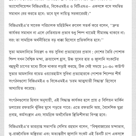
অ্যাসোসিয়েশন বিজিএমইএ, বিকেএমইএ ও বিটিএমএ— একসঙ্গে বসে সমন্বিত
সমাধান বের করতে হবে। তবে মূল দায়িত্ব সরকারেরই।”
বিজিএমইএ’র সাবেক পরিচালক মহিউদ্দিন রুবেল সতর্ক করে বলেন, ‘‘দ্রুত
কার্যকর সমাধান না এলে নেতিবাচক প্রভাব শুধু শিল্প খাতেই সীমাবদ্ধ থাকবে না।
বরং তা সামগ্রিক অর্থনীতিতে বড় ধাক্কা হিসেবে প্রতিফলিত হবে।’’
সুতা আমদানিতে নিয়ন্ত্রণ ও বন্ড সুবিধা প্রত্যাহারের প্রভাব : দেশের তৈরি পোশাক
শিল্প যখন বৈশ্বিক মন্দা, ক্রয়াদেশ হ্রাস, উচ্চ সুদের হার ও জ্বালানি সংকটের
বহুমুখী চাপের মধ্যে টিকে থাকার লড়াই করছে, ঠিক সেই সময়ে ১০-৩০ কাউন্ট
সুতার আমদানির বন্ডেড ওয়্যারহাউস সুবিধা প্রত্যাহারকে পোশাক শিল্পের শীর্ষ
সংগঠনগুলো বিজিএমইএ ও বিকেএমইএ ‘চরম আত্মঘাতী সিদ্ধাস্ত’ হিসেবে
আখ্যায়িত করেছে।
সংগঠনগুলোর হিসাব অনুযায়ী, এই সিদ্ধান্ত কার্যকর হলে প্রায় ৫ বিলিয়ন মার্কিন
ডলারের রফতানি ঝুঁকির মুখে পড়তে পারে। এতে রফতানি আয়, বৈদেশিক মুদ্রা
প্রবাহ, কর্মসংস্থান এবং সামগ্রিক অর্থনৈতিক স্থিতিশীলতা বিপন্ন হবে।
বিজিএমইএ’র ভারপ্রাপ্ত সভাপতি সেলিম রহমান বলেন, “বিশ্ববাজারের মন্দাভাব,
ভূ-রাজনৈতিক অস্থিরতা এবং অভ্যন্তরীণ জ্বালানি সংকট এই তিনটি চাপ একসঙ্গে