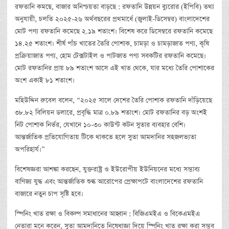
রফতানি কমছে, বাজার অনিশ্চয়তা বাড়ছে : রফতানি উন্নয়ন ব্যুরোর (ইপিবি) তথ্য
অনুযায়ী, চলতি ২০২৫-২৬ অর্থবছরের প্রথমার্ধে (জুলাই-ডিসেম্বর) বাংলাদেশের
মোট পণ্য রফতানি কমেছে ২.১৯ শতাংশ। বিশেষ করে ডিসেম্বরে রফতানি কমেছে
১৪.২৫ শতাংশ। শীর্ষ পাঁচ খাতের তৈরি পোশাক, চামড়া ও চামড়াজাত পণ্য, কৃষি
প্রক্রিয়াজাত পণ্য, হোম টেক্সটাইল ও পাটজাত পণ্য সবকটির রফতানি কমেছে।
মোট রফতানির প্রায় ৮৯ শতাংশ আসে এই খাত থেকে, যার মধ্যে তৈরি পোশাকের
অংশ একাই ৮১ শতাংশ।
মহিউদ্দিন রুবেল বলেন, “২০২৫ সালে দেশের তৈরি পোশাক রফতানি দাঁড়িয়েছে
৩৮.৮২ বিলিয়ন ডলারে, প্রবৃদ্ধি মাত্র ০.৮৯ শতাংশ। মোট রফতানির বড় অংশই
নিট পোশাক নির্ভর, যেখানে ১০-৩০ কাউন্ট কটন সুতার ব্যবহার বেশি।
আন্তর্জাতিক প্রতিযোগিতায় টিকে থাকতে হলে সুতা আমদানির সহজলভ্যতা
অপরিহার্য।”
বিশেষজ্ঞরা আশঙ্কা করছেন, যুক্তরাষ্ট্র ও ইউরোপীয় ইউনিয়নের মধ্যে সম্ভাব্য
বাণিজ্য যুদ্ধ এবং আন্তর্জাতিক শুল্ক আরোপের প্রেক্ষাপটে বাংলাদেশের রফতানি
বাজারে নতুন চাপ সৃষ্টি হবে।
স্পিনিং খাত রক্ষা ও বিকল্প সমাধানের আহ্বান : বিজিএমইএ ও বিকেএমইএ
নেতারা মনে করেন, সুতা আমদানিতে নিষেধাজ্ঞা দিয়ে স্পিনিং খাত রক্ষা করা সম্ভব