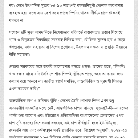
নয়। দেশে উৎপাদিত সুতার ৮৫-৯০ শতাংশই রফতানিমুখী পোশাক কারখানায়
ব্যবহৃত হয়। ফলে ক্রয়াদেশ কমে গেলে স্পিনিং খাতও দীর্ঘমেয়াদে টেকসই
থাকবে না।
সংগঠন দুটি সুতা আমদানিতে নিষেধাজ্ঞার পরিবর্তে বাস্তবসম্মত প্রস্তাব দিয়েছে
গ্যাস ও বিদ্যুতের নিরবচ্ছিন্ন সরবরাহ নিশ্চিত করা, যৌক্তিক সুদের হার ও সহজ
ঋণপ্রবাহ, নগদ সহায়তা বা বিশেষ প্রণোদনা, উৎপাদন দক্ষতা ও প্রযুক্তি উন্নয়নে
নীতি সহায়তা।
নেতারা সরকারের সঙ্গে জরুরি আলোচনায় বসতে প্রস্তুত। তাদের মতে, “স্পিনিং
খাত রক্ষার নামে যদি তৈরি পোশাক শিল্পই ঝুঁকিতে পড়ে, তবে তা কারও জন্য
কল্যাণ বয়ে আনবে না। জাতীয় স্বার্থে সমন্বিত, বাস্তবভিত্তিক ও দূরদর্শী সিদ্ধান্ত
এখন সময়ের দাবি।”
আন্তর্জাতিক চাপ ও ভবিষ্যৎ ঝুঁকি : দেশের তৈরি পোশাক শিল্প এখন শুধু
অভ্যন্তরীণ সংকটের মধ্যে নেই, আন্তর্জাতিক চাপও বাড়ছে। যুক্তরাষ্ট্র-চীন-ভারতের
পাল্টা শুল্ক আরোপ এবং ইউরোপে প্রতিযোগিতা বাংলাদেশের ক্রেতাদের ওপর
চাপ সৃষ্টি করছে। বিশেষজ্ঞরা বলছেন, এই চাপ দীর্ঘস্থায়ী হলে ইউনিটমূল্য,
রফতানি আয় এবং কর্মসংস্থান সবই প্রভাবিত হবে। বিশ্লেষণ অনুযায়ী, ২০২৪-২৫
অর্থবছরে বাংলাদেশ ২.৮৫ বিলিয়ন কেজি পোশাক রফতানি করেছে, যা ৩৯.৩২