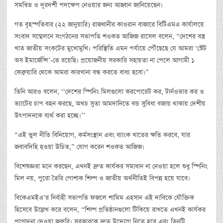
সমন্বিত ও দূরদর্শী পদক্ষেপ নেওয়ার জন্য আহ্বান জানিয়েছেন।
গত বৃহস্পতিবার (২২ জানুয়ারি) রাজধানীর কাওরান বাজারে বিটিএমএ কার্যালয়ে
সংবাদ সম্মেলনে সংগঠনের সভাপতি শওকত আজিজ রাসেল বলেন, “দেশের বস্ত্র
খাত জাতীয় সংকটের মুখোমুখি। পরিস্থিতি এমন পর্যায়ে পৌঁছেছে যে আমরা ‘স্টেট
অব ইমার্জেন্সি’-তে রয়েছি। প্রয়োজনীয় সরকারি সহায়তা না পেলে আগামী ১
ফেব্রুয়ারি থেকে আমরা কারখানা বন্ধ করতে বাধ্য হবো।”
তিনি আরও বলেন, ‘‘দেশের স্পিনিং মিলগুলো করপোরেট কর, টার্নওভার কর ও
ভ্যাটের চাপ বহন করছে, অথচ সুতা আমদানিতে বন্ড সুবিধা বজায় থাকায় দেশীয়
উৎপাদনকে ব্যর্থ করা হচ্ছে।’’
“এই ভুল নীতি বিনিয়োগ, কর্মসংস্থান এবং ব্যাংক খাতের ক্ষতি করবে, যার
জবাবদিহি হওয়া উচিত,” যোগ করেন শওকত আজিজ।
বিশেষজ্ঞরা মনে করছেন, এখনই দ্রুত কার্যকর সমাধান না নেওয়া হলে শুধু স্পিনিং
মিল নয়, পুরো তৈরি পোশাক শিল্প ও জাতীয় অর্থনীতিই বিপন্ন হয়ে যাবে।
বিকেএমইএ’র নির্বাহী সভাপতি ফজলে শামিম এহসান এই দাবিকে যৌক্তিক
হিসেবে উল্লেখ করে বলেন, “শিল্প প্রতিষ্ঠানগুলো টিকিয়ে রাখতে এখনই কার্যকর
প্রণোদনা দেওয়া জরুরি। সরকারকে দ্রুত উদ্যোগ নিতে হবে এবং তিনটি