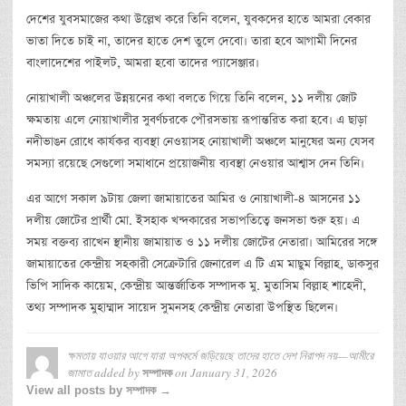
দেশের যুবসমাজের কথা উল্লেখ করে তিনি বলেন, যুবকদের হাতে আমরা বেকার
ভাতা দিতে চাই না, তাদের হাতে দেশ তুলে দেবো। তারা হবে আগামী দিনের
বাংলাদেশের পাইলট, আমরা হবো তাদের প্যাসেঞ্জার।
নোয়াখালী অঞ্চলের উন্নয়নের কথা বলতে গিয়ে তিনি বলেন, ১১ দলীয় জোট
ক্ষমতায় এলে নোয়াখালীর সুবর্ণচরকে পৌরসভায় রূপান্তরিত করা হবে। এ ছাড়া
নদীভাঙন রোধে কার্যকর ব্যবস্থা নেওয়াসহ নোয়াখালী অঞ্চলে মানুষের অন্য যেসব
সমস্যা রয়েছে সেগুলো সমাধানে প্রয়োজনীয় ব্যবস্থা নেওয়ার আশ্বাস দেন তিনি।
এর আগে সকাল ৯টায় জেলা জামায়াতের আমির ও নোয়াখালী-৪ আসনের ১১
দলীয় জোটের প্রার্থী মো. ইসহাক খন্দকারের সভাপতিত্বে জনসভা শুরু হয়। এ
সময় বক্তব্য রাখেন স্থানীয় জামায়াত ও ১১ দলীয় জোটের নেতারা। আমিরের সঙ্গে
জামায়াতের কেন্দ্রীয় সহকারী সেক্রেটারি জেনারেল এ টি এম মাছুম বিল্লাহ, ডাকসুর
ভিপি সাদিক কায়েম, কেন্দ্রীয় আন্তর্জাতিক সম্পাদক মু. মুতাসিম বিল্লাহ শাহেদী,
তথ্য সম্পাদক মুহাম্মাদ সায়েদ সুমনসহ কেন্দ্রীয় নেতারা উপস্থিত ছিলেন।
ক্ষমতায় যাওয়ার আগে যারা অপকর্মে জড়িয়েছে তাদের হাতে দেশ নিরাপদ নয়—আমীরে
জামাত
added by
on
January 31, 2026
সম্পাদক
View all posts by সম্পাদক →