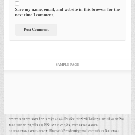
Save my name, email, and website in this browser for the
next time I comment.
SAMPLE PAGE
সম্পাদক ও প্রকাশক তাজুল ইসলাম কর্তৃক ১৪০/১ গ্রীন হাউজ, আদর্শ পল্লী ইব্রাহীমপুর, ঢাকা হইতে প্রকাশিত
ও ৫২ আরামবাগ শাহ্ শরীফ (র) প্রিন্টিং প্রেস থেকে মুদ্রিত, ফোন: ০১৭১৪১১০৪৮৬,
৪৪৭৮০০৪৩৬৯,০১৫৩৪৬২৮৬৭৩; ShaptahikProshanti@gmail.com;রেজিঃনং ডিএ ৬৩৬১।