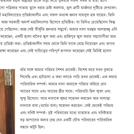
ভিভাবক মহান আল্লাহর ডাকে সাড়া দিয়ে দুনিয়ার সফল সফর ও মায়া ত্যাগ
লো পত্রিকার পাতায় তুলে ধরার চেষ্টা করলাম, ভুল ত্রুটি মার্জনার দৃষ্টিতে দেখবেন।
হাবিদ্যায়ের প্রতিষ্ঠাকালীন এবং সফল অধ্যক্ষ জনাব সামসুল হক সাহেব। তিনি
জ সরকারী আদর্শ মহাবিদ্যালয় হিসেবে প্রতিষ্ঠিত। যা তিনিও চেয়েছিলেন কিন্তু
িয়ে গেছিলেন। আজ সেই স্বীর্কৃতি জনতার সম্মুর্খে। আমার দাদা মরহুম আলহাজ্জ্ব এবি
াজ করেছেন, একটি হলো বাদৈর স্কুল করা এবং হাজিপুর স্কুল করায় সহযোগীতা আর
য় প্রতিষ্ঠা করা। প্রতিষ্ঠাকালীন সময় থেকে তিনি যাকে বেছে নিয়েছেন এবং অগাধ
াথে রক্ষা করেছেন এবং সেই দায়িত্বের পরিপূর্ণ রূপদান করেছেন সেই তিনিই হলেন
তাঁর সঙ্গে আমার পরিচয় শৈশব থেকেই। বিশেষ করে যখন বুঝতে
শিখেছি এবং হাটাচলা ও কথা বলতে পারি তখন থেকেই। এক কথায়
পারিবারিক সম্পর্ক। আমার দাদা আমাকে পরিচয় করিয়ে দেন
স্যারের সাথে এবং স্যারের স্ত্রীর সাথে। পরিচয়টা ছিল ফুফা এবং
ফুফু হিসেবে। স্যার দাদাকে শ্বশুর সম্বোধন করতেন আর খালাম্মা
দাদাকে বাবা (ধর্মের বাবা) সম্বোধন করতেন। সেই থেকেই পরিচয়
এবং ঘনিষ্ট সম্পর্ক। দুই পরিবারের মধ্যে যাতায়ত এবং ঘনিষ্টতায়
বড় আপাদের আদর স্নেহ যেন একটি যৌথ পরিবারের পারিবারিক
বন্ধনে অটুট ছিল।