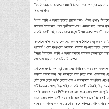
নিয়ে সৈয়দাবাদ কলেজের সমাপ্তি টানেন। তখনও স্যার আমাদের 
কিন্তু পারিনি।
শিপন, আমি ও আমার শ্রদ্ধেয় প্রয়াত চাচা (ওকিল শ্বশুর) শিপনের
স্যারকে সৈয়দাবাদ গ্রামে স্থায়ীভাবে রেখে দেয়ার জন্য। কারণ গ
না এই কথাটি এই গ্রামের কোন মানুষ বিশ্বাস করতে পারেনি। স
সবশেষে তিনি সিদ্ধান্ত নেন যে, তিনি তার শৈশবের স্মৃতিমাখা পৈ
পরামর্শ ও শেষ কথাগুলো শুনতাম। খালাম্মা যাওয়ার আগে গ্রামের
বিদায় নিয়েছেন। আমি ও আমরা সকলে স্যারকে সুন্দরভাবে বাহা
ওখানেও আমাদের একটি বাড়ি আছে।
এখানেও একটি কথা স্মৃতিময় এবং গভীরতার অন্তরালে আজীবন বে
কসবায় ব্যবসা করি এবং কসবাতে বাসা নিয়ে থাকি। সেইসময় ছো
সেই ছোট থেকে আমি ছেলের স্নেহ ও ভালবাসায় আগলিয়ে রেখেছ
পরিচিতজন রয়েছে কিন্তু সেইখানে এই কথাটি বলিনাই কিন্তু 
বলছি যাওয়ার সময় শিব্বিরকে তোমার কাছে রেখে গেলাম। তুম
আরো বেড়ে গেল। সেই সময় আমি আর শিব্বির এক বিছানায়ই থেকে
করেছি যা আজও অব্যাহত রেখেছি। তবে শিব্বিরের খাবার খরচ 