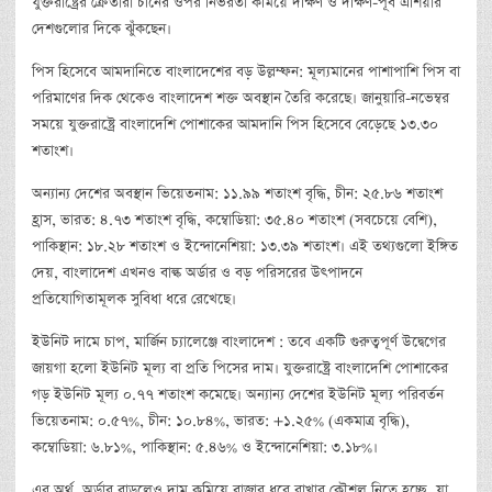
যুক্তরাষ্ট্রের ক্রেতারা চীনের ওপর নির্ভরতা কমিয়ে দক্ষিণ ও দক্ষিণ-পূর্ব এশিয়ার
দেশগুলোর দিকে ঝুঁকছেন।
পিস হিসেবে আমদানিতে বাংলাদেশের বড় উল্লম্ফন: মূল্যমানের পাশাপাশি পিস বা
পরিমাণের দিক থেকেও বাংলাদেশ শক্ত অবস্থান তৈরি করেছে। জানুয়ারি-নভেম্বর
সময়ে যুক্তরাষ্ট্রে বাংলাদেশি পোশাকের আমদানি পিস হিসেবে বেড়েছে ১৩.৩০
শতাংশ।
অন্যান্য দেশের অবস্থান ভিয়েতনাম: ১১.৯৯ শতাংশ বৃদ্ধি, চীন: ২৫.৮৬ শতাংশ
হ্রাস, ভারত: ৪.৭৩ শতাংশ বৃদ্ধি, কম্বোডিয়া: ৩৫.৪০ শতাংশ (সবচেয়ে বেশি),
পাকিস্থান: ১৮.২৮ শতাংশ ও ইন্দোনেশিয়া: ১৩.৩৯ শতাংশ। এই তথ্যগুলো ইঙ্গিত
দেয়, বাংলাদেশ এখনও বাল্ক অর্ডার ও বড় পরিসরের উৎপাদনে
প্রতিযোগিতামূলক সুবিধা ধরে রেখেছে।
ইউনিট দামে চাপ, মার্জিন চ্যালেঞ্জে বাংলাদেশ : তবে একটি গুরুত্বপূর্ণ উদ্বেগের
জায়গা হলো ইউনিট মূল্য বা প্রতি পিসের দাম। যুক্তরাষ্ট্রে বাংলাদেশি পোশাকের
গড় ইউনিট মূল্য ০.৭৭ শতাংশ কমেছে। অন্যান্য দেশের ইউনিট মূল্য পরিবর্তন
ভিয়েতনাম: ০.৫৭%, চীন: ১০.৮৪%, ভারত: +১.২৫% (একমাত্র বৃদ্ধি),
কম্বোডিয়া: ৬.৮১%, পাকিস্থান: ৫.৪৬% ও ইন্দোনেশিয়া: ৩.১৮%।
এর অর্থ, অর্ডার বাড়লেও দাম কমিয়ে বাজার ধরে রাখার কৌশল নিতে হচ্ছে, যা