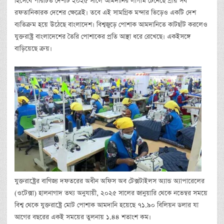
হিসেবে পরিচিত দেশটি ২০২৫ সালে আমদানির লাগাম টেনেছে প্রায় সব
রফতানিকারক দেশের ক্ষেত্রেই। তবে এই সামগ্রিক মন্দার ভিড়েও একটি দেশ
ব্যতিক্রম হয়ে উঠেছে বাংলাদেশ। বিশ্বজুড়ে পোশাক আমদানিতে কাটছাঁট করলেও
যুক্তরাষ্ট্র বাংলাদেশের তৈরি পোশাকের প্রতি আস্থা ধরে রেখেছে। একইসঙ্গে
বাড়িয়েছে ক্রয়।
যুক্তরাষ্ট্রের বাণিজ্য দফতরের অধীন অফিস অব টেক্সটাইলস অ্যান্ড অ্যাপারেলের
(ওটেক্সা) হালনাগাদ তথ্য অনুযায়ী, ২০২৫ সালের জানুয়ারি থেকে নভেম্বর সময়ে
বিশ্ব থেকে যুক্তরাষ্ট্রে মোট পোশাক আমদানি হয়েছে ৭১.৯০ বিলিয়ন ডলার যা
আগের বছরের একই সময়ের তুলনায় ১.৪৪ শতাংশ কম।