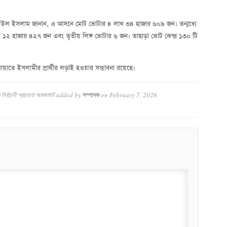
ামিউল ইসলাম জানান, এ আসনে মোট ভোটার ৪ লাখ ৩৪ হাজার ৬০৯ জন। তন্মধ্যে
২ হাজার ৪২৭ জন এবং তৃতীয় লিঙ্গ ভোটার ৬ জন। তাছাড়া ভোট কেন্দ্র ১৩০ টি
তে ইসলামীর প্রার্থীর লড়াই হওয়ার সম্ভাবনা রয়েছে।
নির্বাচনী প্রচারণা জমজমাট
added by
on
February 7, 2026
সম্পাদক