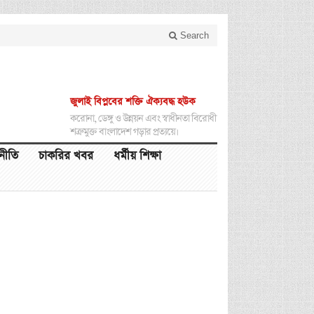
Search
জুলাই বিপ্লবের শক্তি ঐক্যবদ্ধ হউক
করোনা, ডেঙ্গু ও উন্নয়ন এবং স্বাধীনতা বিরোধী
শত্রুমুক্ত বাংলাদেশ গড়ার প্রত্যয়ে।
থনীতি
চাকরির খবর
ধর্মীয় শিক্ষা