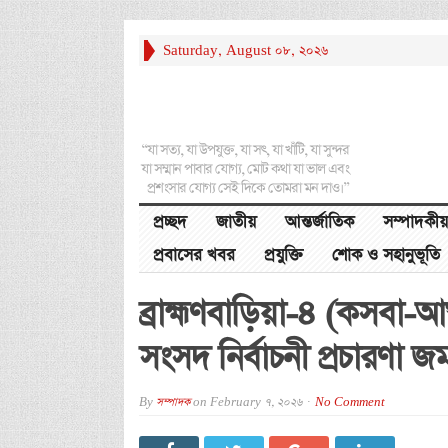
Saturday, August 08, 2026
“যা সত্য, যা উপযুক্ত, যা সৎ, যা খাঁটি, যা সুন্দর
যা সম্মান পাবার যোগ্য, মোট কথা যা ভাল এবং
প্রশংসার যোগ্য সেই দিকে তোমরা মন দাও।”
প্রচ্ছদ
জাতীয়
আন্তর্জাতিক
সম্পাদকীয়
প্রবাসের খবর
প্রযুক্তি
শোক ও সহানুভূতি
ব্রাহ্মণবাড়িয়া-৪ (কসবা
সংসদ নির্বাচনী প্রচারণা 
By
সম্পাদক
on
February 7, 2026
No Comment