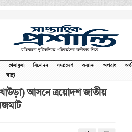
খেলাধুলা
বিনোদন
সমগ্রদেশ
অন্যান্য
অপরাধ
অর্
স্বাস্থ্য
-আখাউড়া) আসনে ত্রয়োদশ জাতীয়
জমজমাট