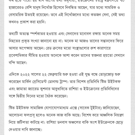
কম হতে পারে। ছয় মাস আগের তথ্য অনুযায়ী, ইউক্রেনের স্বরাষ্ট্র মন্ত্রণালয়ে ৭০
হাজারেরও বেশি মানুষ নিখোঁজ হিসেবে নিবন্ধিত আছেন, যার মধ্যে সামরিক ও
বেসামরিক উভয়ই রয়েছেন। তবে এই নিখোঁজদের মধ্যে কতজন সেনা, সেই তথ্য
কখনও প্রকাশ করা হয়নি।
তথ্যটি অত্যন্ত স্পর্শকাতর হওয়ায় এবং সেনাদের মনোবল রক্ষায় অনেক সময়
নিহতের প্রকৃত সংখ্যা জানানো হয় না। অনেক মা আজও তাদের সন্তানদের ফিরে
আসার অপেক্ষায় আছেন। রেড ক্রসের মতো সংস্থাগুলোর রুশ কারাগারে
প্রবেশাধিকার সীমিত হওয়ায় অনেকে আশা করেন তাদের স্বজনরা হয়তো সেখানে
বন্দি আছেন।
এদিকে ২০২২ সালের ২২ ফেব্রুয়ারি শুরু হওয়া এই যুদ্ধ বন্ধে তোড়জোড় শুরু
করেছেন মার্কিন প্রেসিডেন্ট ডোনাল্ড ট্রাম্প। তার বিশেষ প্রতিনিধি স্টিভ উইটকফ
এবং জামাতা জ্যারেড কুশনার আবুধাবিতে রাশিয়া ও ইউক্রেনের প্রতিনিধিদের
সঙ্গে দ্বিতীয় দিনের মতো বৈঠক করেছেন।
স্টিভ উইটকফ সামাজিক যোগাযোগমাধ্যম এক্সে (সাবেক টুইটার) জানিয়েছেন,
আলোচনা ফলপ্রসূ হলেও অনেক কাজ বাকি আছে। বিশেষ করে আঞ্চলিক নিয়ন্ত্রণ
নিয়ে জটিলতা কাটছে না। রাশিয়া ডনবাস অঞ্চলের বাকি অংশ ইউক্রেনকে ছেড়ে
দেওয়ার দাবি জানাচ্ছে।