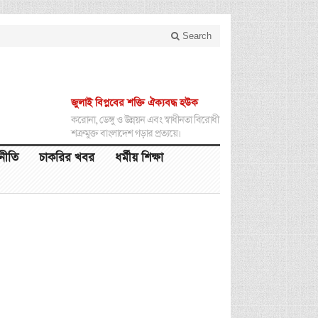
Search
জুলাই বিপ্লবের শক্তি ঐক্যবদ্ধ হউক
করোনা, ডেঙ্গু ও উন্নয়ন এবং স্বাধীনতা বিরোধী
শত্রুমুক্ত বাংলাদেশ গড়ার প্রত্যয়ে।
থনীতি
চাকরির খবর
ধর্মীয় শিক্ষা