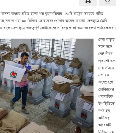
এক অনন্য অধ্যায় রচিত হলো গত বৃহস্পতিবার। ৫৬টি রাষ্ট্রের সমন্বয়ে গঠিত
নিয়েছে,সকাল ৭টা ৩০ মিনিটে ভোটকেন্দ্র খোলার অনেক আগেই দেশজুড়ে তৈরি
 বাংলাদেশ জুড়ে গুরুত্বপূর্ণ ভোটকেন্দ্রে দায়িত্বে থাকা কমনওয়েলথ পর্যবেক্ষকরা।
বেলা বাড়ার
সঙ্গে সঙ্গে
সেই নীরব
প্রত্যাশা রূপ
নেয় সক্রিয়
নাগরিক
অংশগ্রহণে।
ভোটারদের
ধারাবাহিক
উপস্থিতিতে
স্পষ্ট হয়,
এটি শুধু
আরেকটি
নির্বাচন নয়,