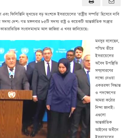
সারণ এবং ফিলিস্তিনি ভূখন্ডের বড় অংশকে ইসরায়েলের ‘রাষ্ট্রীয় সম্পত্তি’ হিসেবে দাবি
সদস্য দেশ। গত মঙ্গলবার ৮৫টি সদস্য রাষ্ট্র ও কয়েকটি আন্তর্জাতিক সংস্থার
সুর। কাতারভিত্তিক সংবাদমাধ্যম আল জাজিরা এ খবর জানিয়েছে।
মনসুর বলেছেন,
পশ্চিম তীরে
ইসরায়েলের
অবৈধ উপস্থিতি
সম্প্রসারণের
লক্ষ্যে নেওয়া
একতরফা সিদ্ধান্ত
ও পদক্ষেপের
আমরা কঠোর
নিন্দা জানাই।
এগুলো
আন্তর্জাতিক
আইনের অধীনে
ইসরায়েলের