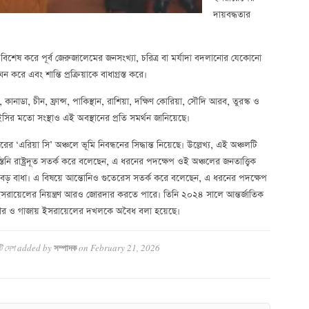
দায়বদ্ধতার
িশেষ করে পূর্ব জেরুজালেমের জনসংখ্যা, চরিত্র বা মর্যাদা বদলানোর যেকোনো
 করে এবং শান্তি প্রক্রিয়াকে বাধাগ্রস্ত করে।
়া, কানাডা, চীন, ফ্রান্স, পাকিস্থান, রাশিয়া, দক্ষিণ কোরিয়া, সৌদি আরব, তুরস্ক ও
 মতো সংস্থাও এই অবস্থানের প্রতি সমর্থন জানিয়েছে।
এরিয়া সি’ অঞ্চলে ভূমি নিবন্ধনের সিদ্ধান্ত নিয়েছে। উল্লেখ্য, এই অঞ্চলটি
স্তিনি রাষ্ট্রদূত সতর্ক করে বলেছেন, এ ধরনের পদক্ষেপ ওই অঞ্চলের জনতাত্ত্বিক
 পথে বড় বাধা। এ বিষয়ে আন্তোনিও গুতেরেস সতর্ক করে বলেছেন, এ ধরনের পদক্ষেপ
 ইসরায়েলের নিয়ন্ত্রণ আরও জোরদার করতে পারে। তিনি ২০২৪ সালে আন্তর্জাতিক
তীর ও গাজায় ইসরায়েলের দখলকে অবৈধ বলা হয়েছে।
টি দেশ
added by
on
February 21, 2026
সম্পাদক