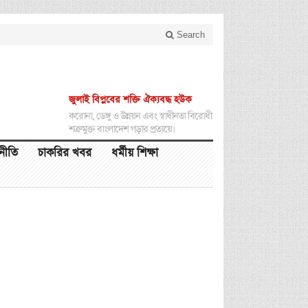
Search
জুলাই বিপ্লবের শক্তি ঐক্যবদ্ধ হউক
করোনা, ডেঙ্গু ও উন্নয়ন এবং স্বাধীনতা বিরোধী
শত্রুমুক্ত বাংলাদেশ গড়ার প্রত্যয়ে।
থনীতি
চাকরির খবর
ধর্মীয় শিক্ষা