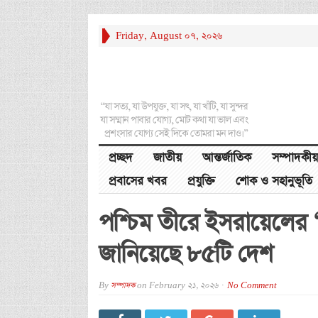
Friday, August 07, 2026
“যা সত্য, যা উপযুক্ত, যা সৎ, যা খাঁটি, যা সুন্দর
যা সম্মান পাবার যোগ্য, মোট কথা যা ভাল এবং
প্রশংসার যোগ্য সেই দিকে তোমরা মন দাও।”
প্রচ্ছদ
জাতীয়
আন্তর্জাতিক
সম্পাদকীয়
প্রবাসের খবর
প্রযুক্তি
শোক ও সহানুভূতি
পশ্চিম তীরে ইসরায়েলের ‘
জানিয়েছে ৮৫টি দেশ
By
সম্পাদক
on
February 21, 2026
No Comment