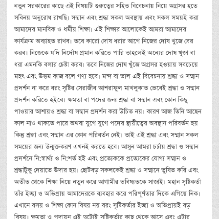
নতুন সরকারের কাছে এই বিষয়টি গুরুত্বের সহিত বিবেচনায় নিয়ে অগ্রসর হতে
সবিনয় অনুরোধ রাখছি। সম্মান এবং শ্রদ্ধা সকল অবস্থায় এবং সকল সময়ই করা
আমাদের মানবিক ও ধর্মীয় শিক্ষা। এই শিক্ষার আলোকেই আমরা আমাদের
কার্যক্রম অব্যাহত রাখব। তবে কারো দোষ ধরার আগে নিজের দোষ খুজে বের
করব। নিজেকে যদি নির্দোষ প্রমান করিতে পারি তাহলেই অন্যের দোষ খুজা বা
ধরা এমনকি বলার চেষ্টা করব। তবে নিজের দোষ খুঁজে অগ্রসর হওয়ায় সবচেয়ে
মহৎ এবং উত্তম কাজ বলে গণ্য হবে। মন্দ বা ভাল এই বিবেচনায় শ্রদ্ধা ও সম্মান
প্রদর্শন না করে বরং সৃষ্টির সেরাজীব আশরাফুল মাখলুকাত ভেবেই শ্রদ্ধা ও সম্মান
প্রদর্শন করিতে হইবে। ক্ষমতা বা পদের জন্য শ্রদ্ধা বা সম্মান এবং কোন কিছু
পাওয়ার আশায়ও শ্রদ্ধা বা সম্মান প্রদর্শন করা উচিত নয়। কারণ আজ তিনি আছেন
কাল নাও থাকতে পারে অথবা যুগে যুগে পদের স্থায়ীত্বের অবস্থান পরিবর্তন হয়
কিন্তু শ্রদ্ধা এবং সম্মান এর কোন পরিবর্তন নেই। তাই এই শ্রদ্ধা এবং সম্মান সকল
সময়ের জন্য উন্মুক্তকরণ এখনই করতে হবে। আসুন আমরা চর্চায় শ্রদ্ধা ও সম্মান
প্রদর্শনে নি:স্বার্থ্য ও নি:শর্ত হই এবং প্রত্যেককে প্রত্যেকের যোগ্য সম্মান ও
শ্রদ্ধাটুকু দেয়াতে উদার হয়। ছোটবড় সকলকেই শ্রদ্ধা ও সম্মানে ভুষিত করি এবং
অতীত থেকে শিক্ষা নিয়ে নতুন করে আগামীর ভবিষ্যতকে সাজাই। মহান সৃষ্টিকর্তা
তাঁর ইচ্ছা ও অভিপ্রায় আমাদেরকে ব্যবহার করে পরিপূর্ণতার দিকে এগিয়ে নিক।
এখানে বসয় ও শিক্ষা কোন বিষয় নয় বরং সৃষ্টিকর্তার ইচ্ছা ও অভিপ্রায়ই বড়
বিষয়। ক্ষমতা ও পদায়ন এই দুটোই সৃষ্টিকর্তার কাছ থেকে আসে এবং এটার