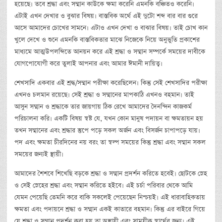
হয়েছে। তবে শ্রদ্ধা এবং সম্মান কাউকে ক্ষমা করেনি এমনকি বঞ্চিতও করেনি।
এটাই এখন দেখার ও বুঝার বিষয়। বাস্তবিক অর্থে এই দুটো শব্দ বার বার গুরে
আসে আমাদের চোখের সামনে। এটাও এখন দেখা ও বাঝার বিষয়। তাই চোখ কান
খুলে দেখে ও শুনে এমনকি বাস্তবিকতার মাঝে নিজেকে নিয়ে অনুভুতি প্রকাশের
মাধ্যমে আত্মউপলব্দিতে আনয়ন করে এই শ্রদ্ধা ও সম্মান সম্পর্কে সময়ের দাবীকে
যোগপোযোগী করে তুলাই আপনার এবং আমার ঈমানী দায়িত্ব।
শেখসাদি একবার এই শ্রদ্ধ/সম্মান পরীক্ষা করেছিলেন। কিন্তু সেই শেখসাদির পরীক্ষা
এখনও চলমান রয়েছে। সেই শ্রদ্ধা ও সম্মানের মাপকাঠি এখনও বহমান। তাই
আসুন সম্মান ও শ্রদ্ধাকে তার জায়গায় ঠিক রেখে আমাদের দৈনন্দিন কাজকর্ম
পরিচালনা করি। একটি বিষয় স্বষ্ট যে, যখন কোন মানুষ পদায়ন বা ক্ষমতায়ন হয়
তখন সম্মানের এবং শ্রদ্ধার স্তুপে পড়ে সকল অর্জন এবং বিসর্জন চাপাপড়ে যায়।
পদ এবং ক্ষমতা চীরদিনের নয় বরং তা স্বল্প সময়ের কিন্তু শ্রদ্ধা এবং সম্মান সকল
সময়ের জন্যই স্থায়ী।
আমাদের শৈশবে শিখেছি বড়কে শ্রদ্ধা ও সম্মান প্রদর্শন করিতে হবেই। ছোটকে স্নেহ
ও সেই স্নেহের শ্রদ্ধা এবং সম্মান করিতে হইবে। এই চর্চা পরিবার থেকে আমি
যেমন পেয়েছি তেমনি করে বাকি সকলেই পেয়েছেন নিশ্চয়ই। এই ধারাবাহিকতায়
ক্ষমতা এবং পদায়নে শ্রদ্ধা ও সম্মান একই কাতারে বহমান। কিন্তু এর বাইরে গিয়ে
যে শ্রদ্ধা ও সম্মান প্রদর্শন করা হয় তা অস্থায়ী এবং সাময়ীক স্বার্থের জন্য। এই