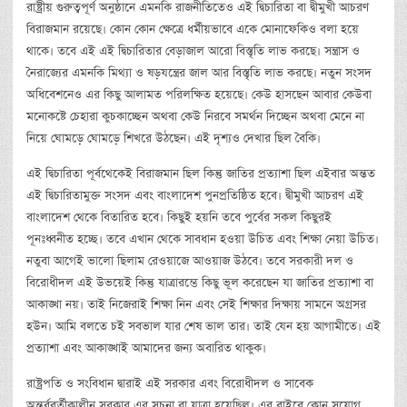
রাষ্ট্রীয় গুরুত্বপূর্ণ অনুষ্ঠানে এমনকি রাজনীতিতেও এই দ্বিচারিতা বা দ্বীমুখী আচরণ
বিরাজমান রয়েছে। কোন কোন ক্ষেত্রে ধর্মীয়ভাবে একে মোনাফেকিও বলা হয়ে
থাকে। তবে এই এই দ্বিচারিতার বেড়াজাল আরো বিস্তৃতি লাভ করছে। সন্ত্রাস ও
নৈরাজ্যের এমনকি মিথ্যা ও ষড়যন্ত্রের জাল আর বিস্তৃতি লাভ করছে। নতুন সংসদ
অধিবেশনেও এর কিছু আলামত পরিলক্ষিত হয়েছে। কেউ হাসছেন আবার কেউবা
মনোকষ্টে চেহারা কুচকাচ্ছেন অথবা কেউ নিরবে সমর্থন দিচ্ছেন অথবা মেনে না
নিয়ে ঘোমড়ে ঘোমড়ে শিখরে উঠছেন। এই দৃশ্যও দেখার ছিল বৈকি।
এই দ্বিচারিতা পূর্বথেকেই বিরাজমান ছিল কিন্তু জাতির প্রত্যাশা ছিল এইবার অন্তত
এই দ্বিচারিতামুক্ত সংসদ এবং বাংলাদেশ পুনপ্রতিষ্ঠিত হবে। দ্বীমুখী আচরণ এই
বাংলাদেশ থেকে বিতারিত হবে। কিছুই হয়নি তবে পুর্বের সকল কিছুরই
পূনঃধ্বনীত হচ্ছে। তবে এখান থেকে সাবধান হওয়া উচিত এবং শিক্ষা নেয়া উচিত।
নতুবা আগেই ভালো ছিলাম রেওয়াজে আওয়াজ উঠবে। তবে সরকারী দল ও
বিরোধীদল এই উভয়েই কিন্তু যাত্রারম্ভে কিছু ভূল করেছেন যা জাতির প্রত্যাশা বা
আকাঙ্খা নয়। তাই নিজেরাই শিক্ষা নিন এবং সেই শিক্ষার দিক্ষায় সামনে অগ্রসর
হউন। আমি বলতে চই সবভাল যার শেষ ভাল তার। তাই যেন হয় আগামীতে। এই
প্রত্যাশা এবং আকাঙ্খাই আমাদের জন্য অবারিত থাকুক।
রাষ্ট্রপতি ও সংবিধান দ্বারাই এই সরকার এবং বিরোধীদল ও সাবেক
অন্তর্ববর্তীকালীন সরকার এর সুচনা বা যাত্রা হয়েছিল। এর বাইরে কোন সুযোগ