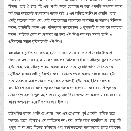
ছিলনা। তাই ঐ রাষ্ট্রপতি এবং সংবিধানকে তোয়াক্কা না করা এমনকি অপমান করার
অধিকার কাউকেই বাংলাদেশ নামক রাষ্ট্র ও এর অস্তিত্ব সংবিধান দেয়নি। তাই
একটু সচেতন হউন এবং সেই সচেতনতার আলোকে আগামীর বাংলাদেশ বিনির্মান
করুন, রাজনীতি করুন এবং গঠনমূলক সমালোচনা ও ভুলত্রুটি সংশোধনে সহায়তা
করুন। কাউকে ক্ষেয় বা দোষারূপের জন্য এই লিখা নয় বরং সকল জ্ঞানি ও
গুনিজনের সম্মান বৃদ্ধিকল্পেই এই লিখা।
মহামান্য রাষ্ট্রপতি যে কেউ ই হউন না কেন তাকে বা তার ঐ চেয়ারটাকে বা
পদটাকে সম্মান করাই আমাদের সকলের নৈতিক ও ঈমানি দায়িত্ব। সুতরাং সংযত
হউন এবং সেই দায়িত্ব পালন করুন। ক্ষমতা এবং সুযোগ আসে উপর থেকে
(সৃষ্টিকর্তা)। আর এই সৃষ্টিকর্তার দেয়া নিয়ামত ভোগ করতে সকলে সদয় হউন
এবং সকলকে সবা প্রদান ও গ্রহন করতে আগ্রহী হউন এবং ইতিবাচকতায়
মনোনিবেশ করুন। কারো ভুলের জন্য তাকে দোষারুপ না করে বরং ঐ ভুলকে
দোষারোপ করুন। ভুল সংশোধনের সুযোগ দিন। অপসারণ করতে মরিয়া হবেন না
কারণ অপসারণ হবে উপরওয়ালার ইচ্ছায়।
রাষ্ট্রপতির ভাষন একটি রেওয়াজ। আর এই রেওয়াজ পূর্ব থেকেই পালিত হয়ে
আসছে। তবে এইবারও এর ব্যতিক্রম নয়। বরং জাতি আশা করেছিল যে, রাষ্ট্রপতি
পুতুল না না নেচে নিজের স্বকীয়তা এবং স্বাধীনতচেতা মনোভাবের উদয় ঘটাবেন।