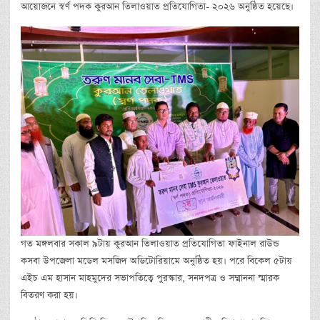
আয়োজনে স্বর্ণ পদক কুরআন তিলাওয়াত প্রতিযোগিতা- ২০২৬ অনুষ্ঠিত হয়েছে।
গত মঙ্গলবার সকাল ৯টায় কুরআন তিলাওয়াত প্রতিযোগিতা ফাইনাল রাউন্ড
কসবা উপজেলা মডেল মসজিদ অডিটোরিয়ামে অনুষ্ঠিত হয়। পরে বিকেল ৫টায়
এইচ এম হাসান মাহমুদের সভাপতিত্বে পুরস্কার, সনদপত্র ও সম্মাননা স্মারক
বিতরণ করা হয়।