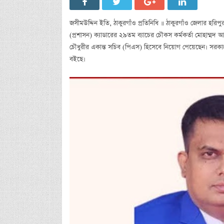
জসীমউদ্দিন ইতি, ঠাকুরগাঁও প্রতিনিধি ॥ ঠাকুরগাঁও জেলার হরিপু
(প্রশাসন) ক্যাডারের ২৯তম ব্যাচের চৌকস কর্মকর্তা মোহাম্মদ আল ম
চৌধুরীর একান্ত সচিব (পিএস) হিসেবে নিয়োগ পেয়েছেন। সরকার
বইছে।