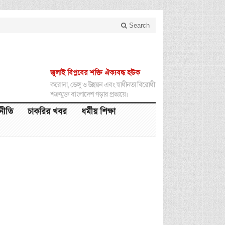
Search
জুলাই বিপ্লবের শক্তি ঐক্যবদ্ধ হউক
করোনা, ডেঙ্গু ও উন্নয়ন এবং স্বাধীনতা বিরোধী
শত্রুমুক্ত বাংলাদেশ গড়ার প্রত্যয়ে।
থনীতি
চাকরির খবর
ধর্মীয় শিক্ষা