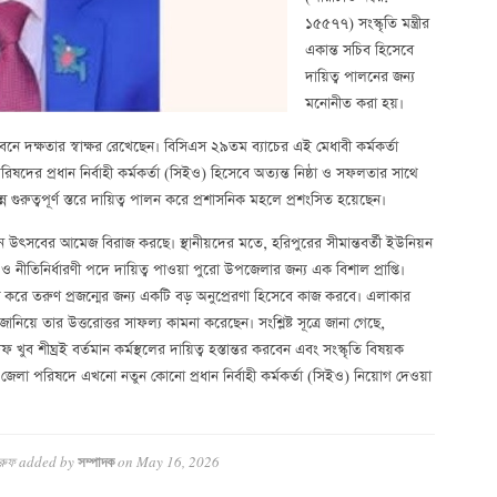
১৫৫৭৭) সংস্কৃতি মন্ত্রীর
একান্ত সচিব হিসেবে
দায়িত্ব পালনের জন্য
মনোনীত করা হয়।
বনে দক্ষতার স্বাক্ষর রেখেছেন। বিসিএস ২৯তম ব্যাচের এই মেধাবী কর্মকর্তা
দের প্রধান নির্বাহী কর্মকর্তা (সিইও) হিসেবে অত্যন্ত নিষ্ঠা ও সফলতার সাথে
রুত্বপূর্ণ স্তরে দায়িত্ব পালন করে প্রশাসনিক মহলে প্রশংসিত হয়েছেন।
খন উৎসবের আমেজ বিরাজ করছে। স্থানীয়দের মতে, হরিপুরের সীমান্তবর্তী ইউনিয়ন
 নীতিনির্ধারণী পদে দায়িত্ব পাওয়া পুরো উপজেলার জন্য এক বিশাল প্রাপ্তি।
করে তরুণ প্রজন্মের জন্য একটি বড় অনুপ্রেরণা হিসেবে কাজ করবে। এলাকার
নিয়ে তার উত্তরোত্তর সাফল্য কামনা করেছেন। সংশ্লিষ্ট সূত্রে জানা গেছে,
ুব শীঘ্রই বর্তমান কর্মস্থলের দায়িত্ব হস্তান্তর করবেন এবং সংস্কৃতি বিষয়ক
র জেলা পরিষদে এখনো নতুন কোনো প্রধান নির্বাহী কর্মকর্তা (সিইও) নিয়োগ দেওয়া
ারুফ
added by
on
May 16, 2026
সম্পাদক