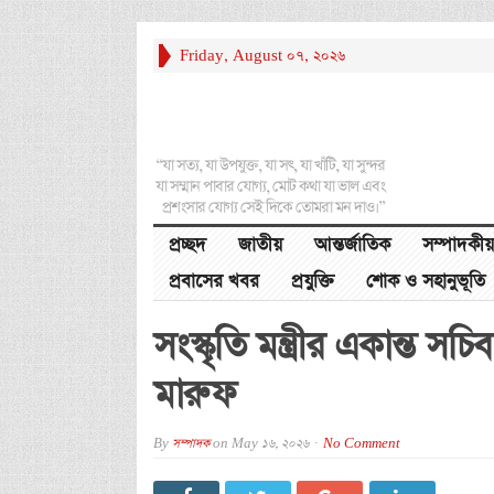
Friday, August 07, 2026
“যা সত্য, যা উপযুক্ত, যা সৎ, যা খাঁটি, যা সুন্দর
যা সম্মান পাবার যোগ্য, মোট কথা যা ভাল এবং
প্রশংসার যোগ্য সেই দিকে তোমরা মন দাও।”
প্রচ্ছদ
জাতীয়
আন্তর্জাতিক
সম্পাদকীয়
প্রবাসের খবর
প্রযুক্তি
শোক ও সহানুভূতি
সংস্কৃতি মন্ত্রীর একান্ত 
মারুফ
By
সম্পাদক
on
May 16, 2026
No Comment