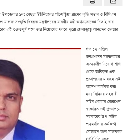
র উপজেলার ১নং গেদুরা ইউনিয়নের পাঁচঘড়িয়া গ্রামের কৃতি সন্তান ও বিসিএস
ারুফ সংস্কৃতি বিষয়ক মন্ত্রণালয়ের মাননীয় মন্ত্রী অ্যাডভোকেট নিতাই রায়
ের এই গুরুত্বপূর্ণ পদে তার নিয়োগের খবরে পুরো জেলাজুড়ে আনন্দের জোয়ার
গত ১২ এপ্রিল
জনপ্রশাসন মন্ত্রণালয়ের
অভ্যন্তরীণ নিয়োগ শাখা
থেকে জারিকৃত এক
প্রজ্ঞাপনের মাধ্যমে এই
আদেশ কার্যকর করা
হয়। সিনিয়র সহকারী
সচিব গোলাম মোরশেদ
স্বাক্ষরিত ওই প্রজ্ঞাপনে
সরকারের উপ-সচিব
পদমর্যাদার কর্মকর্তা
মোহাম্মদ আল মারুফকে
(পরিচিতি নম্বর: