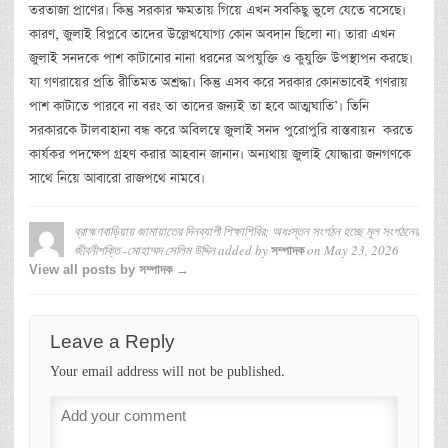
তরতাজা প্রাণের। কিন্তু সরকার ক্ষমতায় গিয়ে এখন সবকিছু ভুলে যেতে বসেছে।
কারণ, জুলাই বিপ্লবে তাদের উল্লেখযোগ্য কোন অবদান ছিলো না। তারা এখন
জুলাই সনদকে পাশ কাটানোর নানা ধরনের অপযুক্তি ও কুযুক্তি উপস্থাপন করছে।
যা গণরায়ের প্রতি রীতিমত অশ্রদ্ধা। কিন্তু এসব করে সরকার কোনভাবেই গণরায়
পাশ কাটাতে পারবে না বরং তা তাদের জন্যই তা হবে আত্মঘাতি’। তিনি
সরকারকে টালবাহানা বন্ধ করে অবিলম্বে জুলাই সনদ পুরোপুরি বাস্তবায়ন করতে
কার্যকর পদক্ষেপ গ্রহণ করার আহবান জানান। অন্যথায় জুলাই যোদ্ধারা জনগণকে
সাথে নিয়ে আবারো রাজপথে নামবে।
ব্রাহ্মণবাড়িয়ায় জামায়াতের দিনব্যাপী শিক্ষাশিবির; অধঃস্তন সংগঠন হচ্ছে মূল সংগঠনের
জীবনীশক্তি -মোহাম্মদ সেলিম উদ্দিন
added by
on
May 23, 2026
সম্পাদক
View all posts by সম্পাদক →
Leave a Reply
Your email address will not be published.