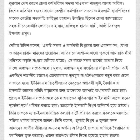
কুরআন পেশ করেন জেলা কর্মপরিষদ সদস্য মাওলানা নাজমুল আলম আরিফ।
বিশেষ অতিথির বক্তব্য রাখেন কেন্দ্রীয় কর্মপরিষদ সদস্য ও ইসলামী ছাত্রশিবিরের
সাবেক কেন্দ্রীয় সভাপতি জাহিদুর রহমান। উপস্থিত ছিলেন জেলা জামায়াতের
সহকারী সেক্রেটারি জোনায়েদ হাসান, রাজিফুল হাসান বাপ্পী, কাজী সিরাজুল
ইসলাম প্রমুখ।
সেলিম উদ্দিন বলেন, ‘একটি সফল ও কার্যকরী বিপ্লবের জন্য একদল সৎ, যোগ্য
ও তাক্বওয়াবান মানুষের প্রয়োজন। জাতির সে আশা-আকাংখা পুরুণে জামায়াত দীর্ঘ
পরিসরে লড়াই সংগ্রাম চালিয়ে যাচ্ছে। সে কাজে সফল ভাবেই আঞ্জাম দিয়ে
যাচ্ছে অধঃস্তন সংগঠনগুলো। মূলত, অধঃস্তন মূল সংগঠনের সঞ্জিবনী শক্তি। তাই
একবিংশ শতাব্দীর চ্যালেঞ্জ মোকাবেলায় তৃণমূল সংগঠনগুলোকে নতুন করে ঢেলে
সাজাতে হবে। ইউনিয়ন দায়িত্বশীলদের নেতৃত্বের গুণাবলী সৃষ্টি, বৈষয়িক ও
ইসলামী জ্ঞানের পরিধি বাড়ানোর জন্য তাদেরকে অবশ্যই অধ্যবসায়ী হতে হবে।
প্রত্যেক ইউনিয়ন সংগঠনগুলোকে দাওয়াতের সূতিকাগার ও ইসলামী আন্দোলনের
দুর্ভেদ্য দুর্গে পরিণত করতে হবে। তাহলেই ইসলামী বিপ্লব অনিবার্য হয়ে উঠবে’।
তিনি দেশকে ন্যায়-ইনসাফভিত্তিক কল্যাণ রাষ্ট্রে পরিণত করতে সকলকে ময়দানে
সক্রিয় থাকার আহবান জানান। তিনি বলেন, ‘জুলাই বিপ্লব ও জুলাই সনদ
আমাদের জাতীয় জীবনের অন্যতম অর্জন। এ বিপ্লবই দেশ ও জাতিকে স্বৈরাচার ও
ফ্যাসিবাদ মুক্ত করেছে। এজন্য রাজপথে জীবন দিতে হয়েছে হাজার হাজার