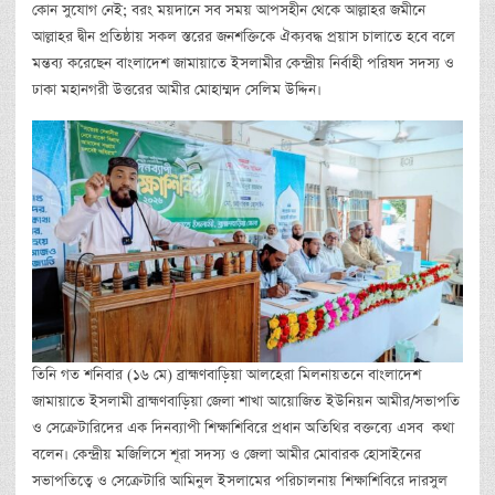
কোন সুযোগ নেই; বরং ময়দানে সব সময় আপসহীন থেকে আল্লাহর জমীনে
আল্লাহর দ্বীন প্রতিষ্ঠায় সকল স্তরের জনশক্তিকে ঐক্যবদ্ধ প্রয়াস চালাতে হবে বলে
মন্তব্য করেছেন বাংলাদেশ জামায়াতে ইসলামীর কেন্দ্রীয় নির্বাহী পরিষদ সদস্য ও
ঢাকা মহানগরী উত্তরের আমীর মোহাম্মদ সেলিম উদ্দিন।
তিনি গত শনিবার (১৬ মে) ব্রাহ্মণবাড়িয়া আলহেরা মিলনায়তনে বাংলাদেশ
জামায়াতে ইসলামী ব্রাহ্মণবাড়িয়া জেলা শাখা আয়োজিত ইউনিয়ন আমীর/সভাপতি
ও সেক্রেটারিদের এক দিনব্যাপী শিক্ষাশিবিরে প্রধান অতিথির বক্তব্যে এসব কথা
বলেন। কেন্দ্রীয় মজিলিসে শূরা সদস্য ও জেলা আমীর মোবারক হোসাইনের
সভাপতিত্বে ও সেক্রেটারি আমিনুল ইসলামের পরিচালনায় শিক্ষাশিবিরে দারসুল