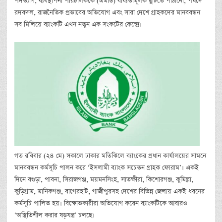
পদত্যাগ, ব্যবস্থাপনা পরিচালককে (এমডি) বাধ্যতামূলক ছুটিতে পাঠানো, পর্ষদে
রদবদল, রাজনৈতিক প্রভাবের অভিযোগ এবং সারা দেশে গ্রাহকদের মানববন্ধন
সব মিলিয়ে ব্যাংকটি এখন নতুন এক সংকটের কেন্দ্রে।
গত রবিবার (২৪ মে) সকালে ঢাকার মতিঝিলে ব্যাংকের প্রধান কার্যালয়ের সামনে
মানববন্ধন কর্মসূচি পালন করে ‘ইসলামী ব্যাংক সচেতন গ্রাহক ফোরাম’। একই
দিনে বগুড়া, পাবনা, সিরাজগঞ্জ, ময়মনসিংহ, সাতক্ষীরা, কিশোরগঞ্জ, কুমিল্লা,
কুড়িগ্রাম, মানিকগঞ্জ, বাগেরহাট, গাজীপুরসহ দেশের বিভিন্ন জেলায় একই ধরনের
কর্মসূচি পালিত হয়। বিক্ষোভকারীরা অভিযোগ করেন ব্যাংকটিকে আবারও
‘অস্থিতিশীল করার ষড়যন্ত্র’ চলছে।