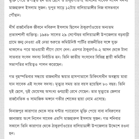
মুক্তি পেয়ে উপস্থিত হন তার ছেলে ও ঠাকুরগাঁও-২ আসনের সাবেক সংসদ সদস্য
মাজহারুল ইসলাম সুজন। দুপুর সাড়ে ১২টায় বালিয়াডাঙ্গীর নিজ বাসভবনে
পৌঁছান।
দীর্ঘ রাজনৈতিক জীবনে দবিরুল ইসলাম ছিলেন ঠাকুরগাঁওয়ের অন্যতম
প্রভাবশালী ব্যক্তিত্ব। ১৯৪৮ সালের ২৯ সেপ্টেম্বর বালিয়াডাঙ্গী উপজেলার বড়বাড়ী
গ্রামে জন্ম নেওয়া এই নেতা শুরুতে কমিউনিস্ট পার্টির রাজনীতির সঙ্গে যুক্ত
থাকলেও পরে আওয়ামী লীগে যোগ দেন। এরপর ঠাকুরগাঁও-২ আসন থেকে টানা
সাতবার সংসদ সদস্য নির্বাচিত হন। তিনি জাতীয় সংসদের বিভিন্ন স্থায়ী কমিটির
সভাপতির দায়িত্বও পালন করেছেন।
গত বৃহস্পতিবার সন্ধ্যায় রাজধানীর স্কয়ার হাসপাতালে চিকিৎসাধীন অবস্থায় মারা
যান সাবেক এই সংসদ সদস্য। মৃত্যুর সময় তার বয়স হয়েছিল ৮০ বছর। তিনি
দুই ছেলে, দুই মেয়েসহ অসংখ্য গুণগ্রাহী রেখে গেছেন। তার মৃত্যুতে জেলার
রাজনৈতিক ও সামাজিক অঙ্গনে গভীর শোকের ছায়া নেমে এসেছে।
দিনাজপুর কারাগার থেকে সাত ঘণ্টার প্যারোলে মুক্তি পেয়ে বাবা দবিরুলের
জানাজায় অংশ নিলেন সাবেক এমপি মাজহারুল ইসলাম সুজন। গত শনিবার
সকালে তিনি কারাগার থেকে ঠাকুরগাঁওয়ের বালিয়াডাঙ্গী উপজেলার উদ্দেশে রওনা
হন।