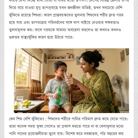
কারও দেখা দিচ্ছে মাথা ঘোরা বা বমির মতো উপসর্গ। দেশের বিভিন্ন জেলার ওপর
দিয়ে বয়ে যাওয়া মৃদু তাপপ্রবাহে যখন জনজীবন অতিষ্ঠ, তখন সবচেয়ে বেশি
ঝুঁকিতে রয়েছে শিশুরা। কারণ প্রাপ্তবয়স্কদের তুলনায় শিশুদের শরীর দ্রুত গরম
হয়ে যায় এবং তাপমাত্রার পরিবর্তনের সঙ্গে খাপ খাইয়ে নেওয়ার সক্ষমতাও
তুলনামূলক কম। ফলে গরমকে সামান্য অবহেলা করলেও তা কখনও কখনও
গুরুতর স্বাস্থ্যঝুঁকির কারণ হয়ে উঠতে পারে।
কেন শিশু বেশি ঝুঁকিতে? : শিশুদের শরীরে পানির পরিমাণ দ্রুত কমে যেতে পারে।
তারা অনেক সময় তৃষ্ণা পেলেও তা প্রকাশ করতে পারে না বা খেলাধুলার মধ্যে
পানি পানের প্রয়োজনীয়তা ভুলে যায়। বিশেষ করে নবজাতক, পাঁচ বছরের কম