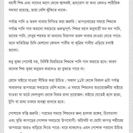
বয়সী শিশু এবং যাদের আগে থেকে শ্বাসকষ্ট, হৃদ্‌রোগ বা অন্য কোনও শারীরিক
সমস্যা রয়েছে, তারা বেশি ঝুঁকিতে থাকে।
পর্যাপ্ত পানি ও তরল খাবার নিশ্চিত করা জরুরি : তাপপ্রবাহের সময়ে শিশুকে
পর্যাপ্ত পানি পান করানো সবচেয়ে গুরুত্বপূর্ণ। শিশুর বয়স অনুযায়ী ঘন ঘন পানি,
ডাবের পানি, লেবুর শরবত বা অন্যান্য নিরাপদ তরল খাবার দেওয়া যেতে পারে।
তবে অতিরিক্ত চিনি মেশানো কোমল পানীয় বা কৃত্রিম পানীয় এড়িয়ে চলাই
ভালো।
শুধু তৃষ্ণা পেলেই নয়, নির্দিষ্ট বিরতিতে শিশুকে পানি পান করাতে হবে। কারণ
অনেক শিশু তৃষ্ণা অনুভব করলেও তা বুঝতে পারে না।
রোদে বাইরে যাওয়া সীমিত করা উচিত : সকাল ১১টা থেকে বিকাল ৪টা পর্যন্ত
সাধারণত তাপমাত্রা সবচেয়ে বেশি থাকে। এ সময়ে শিশুদের অপ্রয়োজনীয় বাইরে
যাওয়া বা মাঠে খেলাধুলা থেকে বিরত রাখা প্রয়োজন। বাইরে যেতেই হলে ছাতা,
টুপি বা মাথা ঢাকার ব্যবস্থা রাখতে হবে।
পোশাকে স্বস্তি জরুরি : গরমের সময়ে শিশুদের জন্য হালকা রঙ্গের, ঢিলেঢালা
এবং সুতি কাপড়ের পোশাক সবচেয়ে উপযোগী। আঁটসাঁট বা মোটা কাপড় শরীরের
তাপমাত্রা আরও বাড়িয়ে দিতে পারে। ঘরে থাকলেও এমন পোশাক পরানো উচিত