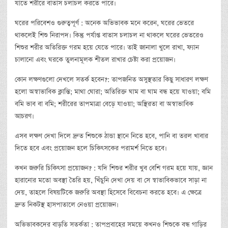
যাতে শরীরে বাতাস চলাচল করতে পারে।
ঘরের পরিবেশও গুরুত্বপূর্ণ : অনেক অভিভাবক মনে করেন, ঘরের ভেতরে
থাকলেই শিশু নিরাপদ। কিন্তু পর্যাপ্ত বাতাস চলাচল না থাকলে ঘরের ভেতরেও
শিশুর শরীর অতিরিক্ত গরম হয়ে যেতে পারে। তাই জানালা খুলে রাখা, ফ্যান
চালানো এবং ঘরকে তুলনামূলক শীতল রাখার চেষ্টা করা প্রয়োজন।
কোন লক্ষণগুলো দেখলে সতর্ক হবেন?: তাপজনিত অসুস্থতার কিছু সাধারণ লক্ষণ
হলো অস্বাভাবিক ক্লান্তি; মাথা ঘোরা; অতিরিক্ত ঘাম বা ঘাম বন্ধ হয়ে যাওয়া; বমি
বমি ভাব বা বমি; শরীরের তাপমাত্রা বেড়ে যাওয়া; অস্থিরতা বা অস্বাভাবিক
আচরণ।
এসব লক্ষণ দেখা দিলে দ্রুত শিশুকে ঠান্ডা স্থানে নিতে হবে, পানি বা তরল খাবার
দিতে হবে এবং প্রয়োজন হলে চিকিৎসকের পরামর্শ নিতে হবে।
কখন জরুরি চিকিৎসা প্রয়োজন? : যদি শিশুর শরীর খুব বেশি গরম হয়ে যায়, জ্ঞান
হারানোর মতো অবস্থা তৈরি হয়, খিঁচুনি দেখা দেয় বা সে স্বাভাবিকভাবে সাড়া না
দেয়, তাহলে বিষয়টিকে জরুরি অবস্থা হিসেবে বিবেচনা করতে হবে। এ ক্ষেত্রে
দ্রুত নিকটস্থ হাসপাতালে নেওয়া প্রয়োজন।
অভিভাবকদের বাড়তি সতর্কতা : তাপপ্রবাহের সময়ে কখনও শিশুকে বন্ধ গাড়ির