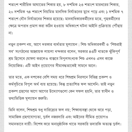
শতাংশ শারীরিক আঘাতের শিকার হয়, ৮ দশমিক ২৩ শতাংশ মারধরের শিকার,
২০ দশমিক ৭৪ শতাংশ নিয়মিত মানসিক নির্যাতনের মুখে পড়ে এবং ১ দশমিক ৭
শতাংশ যৌন নির্যাতনের শিকার হয়েছে। মানবাধিকারকর্মীদের মতে, গৃহকর্মীদের
ক্ষেত্রে অপরাধ প্রমাণ করা কঠিন হওয়ায় অধিকাংশ ঘটনা আইনি প্রক্রিয়ায় পৌঁছায়
না।
নতুন প্রকল্প নয়, আগে দরকার ব্যর্থতার মূল্যায়ন : শিশু অধিকারকর্মী ও ‘শিশুরাই
সব’ সংগঠনের আহ্বায়ক লায়লা খন্দকার বলেন, সরকার ৪৩টি খাতকে ঝুঁকিপূর্ণ
শ্রম হিসেবে ঘোষণা করলেও বাস্তবে বিপুলসংখ্যক শিশু এখনও এসব কাজে
নিয়োজিত। এটি আইন প্রয়োগের সীমাবদ্ধতাকেই সামনে আনে।
তার মতে, এক দশকের বেশি সময় ধরে শিশুশ্রম নিরসনে বিভিন্ন প্রকল্প ও
কর্মসূচিতে বিপুল অর্থ ব্যয় হয়েছে। কিন্তু প্রত্যাশিত ফল আসেনি। তাই নতুন
প্রকল্প গ্রহণের আগে আগের উদ্যোগগুলো কেন সফল হয়নি, তার স্বাধীন ও
তথ্যভিত্তিক মূল্যায়ন জরুরি।
তিনি বলেন, শিশুশ্রম শুধু দারিদ্র্যের ফল নয়; শিক্ষাব্যবস্থা থেকে ঝরে পড়া,
সামাজিক গ্রহণযোগ্যতা, দুর্বল নজরদারি এবং আইনের সীমিত প্রয়োগও
সমানভাবে দায়ী। বিশেষ করে অনানুষ্ঠানিক খাতে সরকারি তদারকি অত্যন্ত দুর্বল।