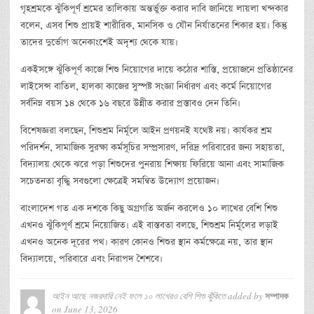
গৃহশ্রমকে ঝুঁকিপূর্ণ শ্রমের তালিকায় অন্তর্ভুক্ত করার দাবি জানিয়ে লায়লা খন্দকার
বলেন, এসব শিশু প্রায়ই শারীরিক, মানসিক ও যৌন নির্যাতনের শিকার হয়। কিন্তু
তাদের দুর্ভোগ অনেকাংশেই অদৃশ্য থেকে যায়।
একইসঙ্গে ঝুঁকিপূর্ণ কাজে শিশু নিয়োগের দায়ে কঠোর শাস্তি, প্রয়োজনে প্রতিষ্ঠানের
লাইসেন্স বাতিল, হালকা কাজের সুস্পষ্ট সংজ্ঞা নির্ধারণ এবং কর্মে নিয়োগের
সর্বনিম্ন বয়স ১৪ থেকে ১৬ বছরে উন্নীত করার প্রস্তাবও দেন তিনি।
বিশেষজ্ঞরা বলছেন, শিশুশ্রম নির্মূলে আইন প্রণয়নই যথেষ্ট নয়। কার্যকর শ্রম
পরিদর্শন, সামাজিক সুরক্ষা কর্মসূচির সম্প্রসারণ, দরিদ্র পরিবারের জন্য সহায়তা,
বিদ্যালয় থেকে ঝরে পড়া শিশুদের পুনরায় শিক্ষায় ফিরিয়ে আনা এবং সামাজিক
সচেতনতা বৃদ্ধিু সবগুলো ক্ষেত্রেই সমন্বিত উদ্যোগ প্রয়োজন।
বাংলাদেশ গত এক দশকে কিছু অগ্রগতি অর্জন করলেও ১০ লাখের বেশি শিশু
এখনও ঝুঁকিপূর্ণ শ্রমে নিয়োজিত। এই বাস্তবতা বলছে, শিশুশ্রম নির্মূলের লড়াই
এখনও অনেক দূরের পথ। কারণ কোনও শিশুর স্থান কর্মক্ষেত্রে নয়, তার স্থান
বিদ্যালয়ে, পরিবারে এবং নিরাপদ শৈশবে।
আইন আছে নজরদারি নেই ফলে ১০ লাখেরও বেশি শিশু ঝুঁকিতে
added by
সম্পাদক
on
June 13, 2026