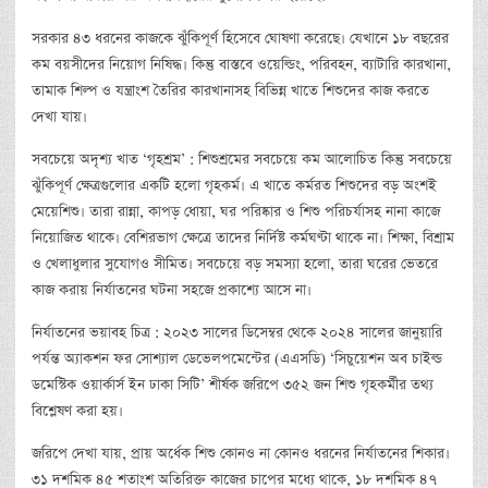
সরকার ৪৩ ধরনের কাজকে ঝুঁকিপূর্ণ হিসেবে ঘোষণা করেছে। যেখানে ১৮ বছরের
কম বয়সীদের নিয়োগ নিষিদ্ধ। কিন্তু বাস্তবে ওয়েল্ডিং, পরিবহন, ব্যাটারি কারখানা,
তামাক শিল্প ও যন্ত্রাংশ তৈরির কারখানাসহ বিভিন্ন খাতে শিশুদের কাজ করতে
দেখা যায়।
সবচেয়ে অদৃশ্য খাত ‘গৃহশ্রম’ : শিশুশ্রমের সবচেয়ে কম আলোচিত কিন্তু সবচেয়ে
ঝুঁকিপূর্ণ ক্ষেত্রগুলোর একটি হলো গৃহকর্ম। এ খাতে কর্মরত শিশুদের বড় অংশই
মেয়েশিশু। তারা রান্না, কাপড় ধোয়া, ঘর পরিষ্কার ও শিশু পরিচর্যাসহ নানা কাজে
নিয়োজিত থাকে। বেশিরভাগ ক্ষেত্রে তাদের নির্দিষ্ট কর্মঘণ্টা থাকে না। শিক্ষা, বিশ্রাম
ও খেলাধুলার সুযোগও সীমিত। সবচেয়ে বড় সমস্যা হলো, তারা ঘরের ভেতরে
কাজ করায় নির্যাতনের ঘটনা সহজে প্রকাশ্যে আসে না।
নির্যাতনের ভয়াবহ চিত্র : ২০২৩ সালের ডিসেম্বর থেকে ২০২৪ সালের জানুয়ারি
পর্যন্ত অ্যাকশন ফর সোশ্যাল ডেভেলপমেন্টের (এএসডি) ‘সিচুয়েশন অব চাইল্ড
ডমেস্টিক ওয়ার্কার্স ইন ঢাকা সিটি’ শীর্ষক জরিপে ৩৫২ জন শিশু গৃহকর্মীর তথ্য
বিশ্লেষণ করা হয়।
জরিপে দেখা যায়, প্রায় অর্ধেক শিশু কোনও না কোনও ধরনের নির্যাতনের শিকার।
৩১ দশমিক ৪৫ শতাংশ অতিরিক্ত কাজের চাপের মধ্যে থাকে, ১৮ দশমিক ৪৭