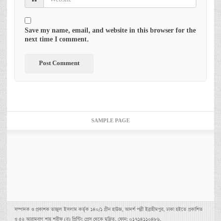
Save my name, email, and website in this browser for the
next time I comment.
SAMPLE PAGE
সম্পাদক ও প্রকাশক তাজুল ইসলাম কর্তৃক ১৪০/১ গ্রীন হাউজ, আদর্শ পল্লী ইব্রাহীমপুর, ঢাকা হইতে প্রকাশিত
ও ৫২ আরামবাগ শাহ্ শরীফ (র) প্রিন্টিং প্রেস থেকে মুদ্রিত, ফোন: ০১৭১৪১১০৪৮৬,