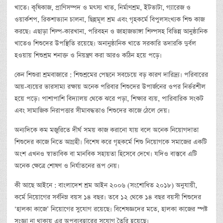
খাতে। কৃষিকাজ, প্রাণিসম্পদ ও মৎস্য খাত, নির্মাণশ্রম, ইটভাটা, গ্যারেজ ও
ওয়ার্কশপ, রিকশাভ্যান চালনা, ছিন্নমূল শ্রম এবং গৃহকর্মে বিপুলসংখ্যক শিশু কাজ
করছে। এছাড়া শিল্প-কারখানা, পরিবহন ও জাহাজভাঙ্গা শিল্পসহ বিভিন্ন আনুষ্ঠানিক
খাতেও শিশুদের উপস্থিতি রয়েছে। অনানুষ্ঠানিক খাতে সরকারি তদারকি দুর্বল
হওয়ায় শিশুশ্রম শনাক্ত ও নিয়ন্ত্রণ করা আরও কঠিন হয়ে পড়ে।
কেন শিশুরা শ্রমবাজারে : শিশুশ্রমের পেছনে সবচেয়ে বড় কারণ দারিদ্র্য। পরিবারের
আয়-ব্যয়ের ভারসাম্য রক্ষায় অনেক পরিবার শিশুদের উপার্জনের ওপর নির্ভরশীল
হয়ে পড়ে। পাশাপাশি বিদ্যালয় থেকে ঝরে পড়া, শিক্ষার ব্যয়, পারিবারিক সংকট
এবং সামাজিক নিরাপত্তার সীমাবদ্ধতাও শিশুদের কাজে ঠেলে দেয়।
অন্যদিকে কম মজুরিতে দীর্ঘ সময় কাজ করানো যায় বলে অনেক নিয়োগদাতা
শিশুদের কাজে নিতে আগ্রহী। বিশেষ করে গৃহকর্মে শিশু নিয়োগকে সমাজের একটি
অংশ এখনও স্বাভাবিক বা মানবিক সহায়তা হিসেবে দেখে। যদিও বাস্তবে এটি
অনেক ক্ষেত্রে শোষণ ও নির্যাতনের রূপ নেয়।
কী আছে আইনে : বাংলাদেশ শ্রম আইন ২০০৬ (সংশোধিত ২০১৮) অনুযায়ী,
কর্মে নিয়োগের সর্বনিম্ন বয়স ১৪ বছর। তবে ১২ থেকে ১৪ বছর বয়সী শিশুদের
‘হালকা কাজে’ নিয়োগের সুযোগ রয়েছে। বিশেষজ্ঞদের মতে, হালকা কাজের স্পষ্ট
সংজ্ঞা না থাকায় এর অপব্যবহারের সুযোগ তৈরি হয়েছে।