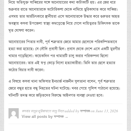
নিয়ে অভিযুক্ত সাব্বিরের সঙ্গে আনোয়ারের কথা কাটাকাটি হয়। এর জের ধরে
শুক্রবার রাতে আনোয়ারকে অটোরিকশা থেকে নামিয়ে ছুরিকাঘাত করে সাব্বির।
এসময় তার আর্তচিৎকারে স্থানীয়রা এসে আনোয়ারকে উদ্ধার করে গুরুতর আহত
অবস্থায় কসবা উপজেলা স্বাস্থ্য কমপ্লেক্সে নিয়ে গেলে দায়িত্বরত চিকিৎসক তাকে
মৃত ঘোষণা করেন।
আনোয়ারের পিতার দাবী, পূর্ব শত্রুতার জেরে আমার ছেলেকে পরিকল্পিতভাবে
হত্যা করা হয়েছে। সে সৌদি প্রবাসী ছিল। প্রবাস থেকে দেশে এসে একটি মুরগীর
খামার গড়েছিলো। কয়েকদিন পর খামারটি চালু করার পরিকল্পনা ছিলো
আনোয়ারের। তার এই স্বপ্ন কেড়ে নিলো হত্যাকারীরা। তিনি তার ছেলে হত্যার
কঠোর বিচার দাবী করেন।
এ বিষয়ে কসবা থানা অফিসার ইনচার্জ নাজনীন সুলতানা বলেন, পূর্ব শত্রুতার
জেরে বন্ধুর হাতে বন্ধু নিহতের ঘটনা ঘটেছে। খবর পেয়ে পুলিশ পাঠানো হয়েছে।
ঘটনাটি তদন্ত করে জড়িতদের বিরুদ্ধে আইনগত ব্যবস্থা নেওয়া হবে।
কসবায় বন্ধুর ছুরিকাঘাতে বন্ধু নিহত
added by
on
June 13, 2026
সম্পাদক
View all posts by সম্পাদক →