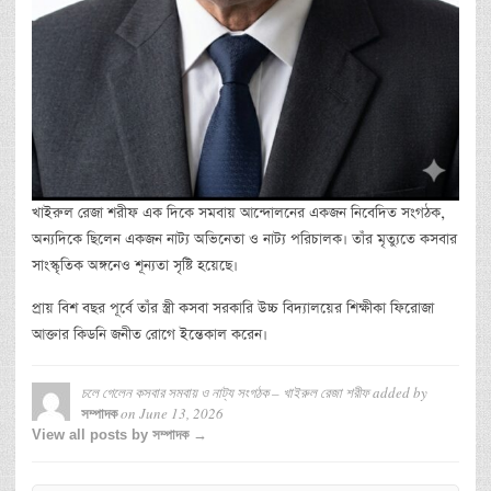
খাইরুল রেজা শরীফ এক দিকে সমবায় আন্দোলনের একজন নিবেদিত সংগঠক,
অন্যদিকে ছিলেন একজন নাট্য অভিনেতা ও নাট্য পরিচালক। তাঁর মৃত্যুতে কসবার
সাংস্কৃতিক অঙ্গনেও শূন্যতা সৃষ্টি হয়েছে।
প্রায় বিশ বছর পূর্বে তাঁর স্ত্রী কসবা সরকারি উচ্চ বিদ্যালয়ের শিক্ষীকা ফিরোজা
আক্তার কিডনি জনীত রোগে ইন্তেকাল করেন।
চলে গেলেন কসবার সমবায় ও নাট্য সংগঠক – খাইরুল রেজা শরীফ
added by
on
June 13, 2026
সম্পাদক
View all posts by সম্পাদক →