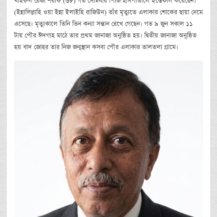
খাইরুল রেজা শরীফ (৬৮) গত সোমবার পিজি হাসপাতালে ইন্তেকাল করেছেন।
(ইন্নালিল্লাহি ওয়া ইন্না ইলাইহি রাজিউন) তাঁর মৃত্যুতে এলাকার শোকের ছায়া নেমে
এসেছে। মৃত্যুকালে তিনি তিন কন্যা সন্তান রেখে গেছেন। গত ৯ জুন সকাল ১১
টায় পৌর ঈদগাহ মাঠে তার প্রথম জানাজা অনুষ্ঠিত হয়। দ্বিতীয় জানাজা অনুষ্ঠিত
হয় বাদ জোহর তার নিজ জন্মস্থান কসবা পৌর এলাকার তালতলা গ্রামে।