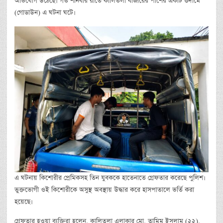
অভিযোগ উঠেছে। গত শনিবার রাতে কালিতলা বাজারের পাশের একটি গুদামে
(গোডাউন) এ ঘটনা ঘটে।
এ ঘটনায় কিশোরীর প্রেমিকসহ তিন যুবককে হাতেনাতে গ্রেফতার করেছে পুলিশ।
ভুক্তভোগী ওই কিশোরীকে অসুস্থ অবস্থায় উদ্ধার করে হাসপাতালে ভর্তি করা
হয়েছে।
গ্রেফতার হওয়া ব্যক্তিরা হলেন, কালিতলা এলাকার মো. তামিম ইসলাম (২২),