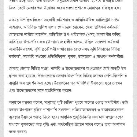
সভাপতিত্বে আয়োজিত উদ্বোধনী অনুষ্ঠানে প্রধান অতিথি হিসেবে উপস্থিত থেকে
ফিতা কেটে মেলার শুভ উদ্বোধন করেন জেলা প্রশাসক মোহাম্মদ রফিকুল হক।
এসময় উপস্থিত ছিলেন সহকারী কমিশনার ও এক্সিকিউটিভ ম্যাজিস্ট্রেট নাঈম
আশরাফ, অতিরিক্ত পুলিশ সুপার খোদাদাদ হোসেন, জেলা প্রশিক্ষণ কর্মকর্তা
মোছাম্মাত শামীমা নাজনীন, অতিরিক্ত উপ-পরিচালক (শস্য) আলমগীর কবির,
অতিরিক্ত উপ-পরিচালক (উদ্যান) জাহাঙ্গীর আলম, উদ্ভিদ সংরক্ষণ কর্মকর্তা
আলাউদ্দিন শেখ, কৃষি প্রকৌশলী সাখাওয়াত হোসেনসহ কৃষি বিভাগের বিভিন্ন
কর্মকর্তা, সরকারি দপ্তরের প্রতিনিধিবৃন্দ, কৃষক, উদ্যোক্তা ও সাধারণ দর্শনার্থীরা।
মেলায় জেলার বিভিন্ন সংস্থা, নার্সারি ও উদ্যোক্তাদের অংশগ্রহণে মোট সাতটি স্টল
স্থাপন করা হয়েছে। স্টলগুলোতে জেলার উৎপাদিত বিভিন্ন জাতের দেশি-বিদেশি ও
বাহারি ফল প্রদর্শন করা হচ্ছে। উদ্বোধনের পর অতিথিরা স্টলগুলো ঘুরে দেখেন
এবং উদ্যোক্তাদের সঙ্গে মতবিনিময় করেন।
অনুষ্ঠানে বক্তারা বলেন, মানুষের পুষ্টি চাহিদা পূরণে ফলের গুরুত্ব অপরিসীম। তাই
ফলের উৎপাদন বৃদ্ধির পাশাপাশি সংরক্ষণ, প্রক্রিয়াজাতকরণ ও বাজারজাতকরণ
ব্যবস্থার উন্নয়নে গুরুত্ব দিতে হবে। আধুনিক প্রযুক্তিনির্ভর ফল চাষ সম্প্রসারণের
মাধ্যমে কৃষকদের আয় বৃদ্ধি এবং অর্থনৈতিক উন্নয়ন সম্ভব বলেও তারা আশাবাদ
ব্যক্ত করেন।