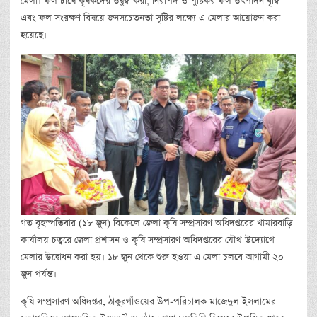
মেলা। ফল চাষে কৃষকদের উদ্বুদ্ধ করা, নিরাপদ ও পুষ্টিকর ফল উৎপাদন বৃদ্ধি
এবং ফল সংরক্ষণ বিষয়ে জনসচেতনতা সৃষ্টির লক্ষ্যে এ মেলার আয়োজন করা
হয়েছে।
গত বৃহস্পতিবার (১৮ জুন) বিকেলে জেলা কৃষি সম্প্রসারণ অধিদপ্তরের খামারবাড়ি
কার্যালয় চত্বরে জেলা প্রশাসন ও কৃষি সম্প্রসারণ অধিদপ্তরের যৌথ উদ্যোগে
মেলার উদ্বোধন করা হয়। ১৮ জুন থেকে শুরু হওয়া এ মেলা চলবে আগামী ২০
জুন পর্যন্ত।
কৃষি সম্প্রসারণ অধিদপ্তর, ঠাকুরগাঁওয়ের উপ-পরিচালক মাজেদুল ইসলামের