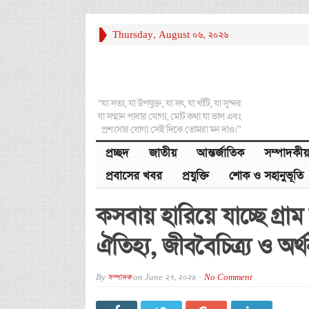
Thursday, August 06, 2026
“যা সত্য, যা উপযুক্ত, যা সৎ, যা খাঁটি, যা সুন্দর
যা সম্মান পাবার যোগ্য, মোট কথা যা ভাল এবং
প্রশংসার যোগ্য সেই দিকে তোমরা মন দাও।”
প্রচ্ছদ
জাতীয়
আন্তর্জাতিক
সম্পাদকীয়
প্রবাসের খবর
প্রযুক্তি
শোক ও সহানুভূতি
কসবায় হারিয়ে যাচ্ছে গ্র
ঐতিহ্য, জীববৈচিত্র্য ও অর্
By
সম্পাদক
on
June 27, 2026
No Comment