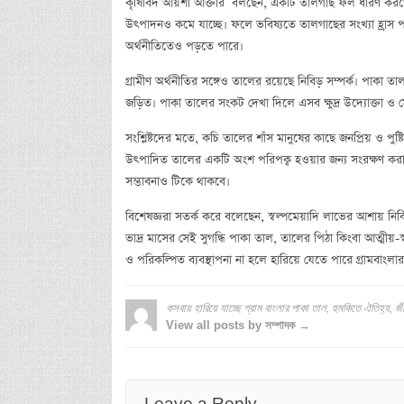
কৃষিবিদ আয়শা আক্তার বলছেন, একটি তালগাছ ফল ধারণ করতে দী
উৎপাদনও কমে যাচ্ছে। ফলে ভবিষ্যতে তালগাছের সংখ্যা হ্রাস পাও
অর্থনীতিতেও পড়তে পারে।
গ্রামীণ অর্থনীতির সঙ্গেও তালের রয়েছে নিবিড় সম্পর্ক। পাকা তাল 
জড়িত। পাকা তালের সংকট দেখা দিলে এসব ক্ষুদ্র উদ্যোক্তা ও মৌ
সংশ্লিষ্টদের মতে, কচি তালের শাঁস মানুষের কাছে জনপ্রিয় ও প
উৎপাদিত তালের একটি অংশ পরিপক্ব হওয়ার জন্য সংরক্ষণ করা হল
সম্ভাবনাও টিকে থাকবে।
বিশেষজ্ঞরা সতর্ক করে বলেছেন, স্বল্পমেয়াদি লাভের আশায় নির
ভাদ্র মাসের সেই সুগন্ধি পাকা তাল, তালের পিঠা কিংবা আত্মীয
ও পরিকল্পিত ব্যবস্থাপনা না হলে হারিয়ে যেতে পারে গ্রামবাংলা
কসবায় হারিয়ে যাচ্ছে গ্রাম বাংলার পাকা তাল, হুমকিতে ঐতিহ্য, জীব
View all posts by সম্পাদক →
Leave a Reply