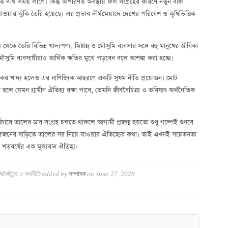
র্ঘ সময় লাগে। কিন্তু অপরিণত অবস্থায় ফল সংগ্রহের কারণে নতুন বীজ
য়ার ঝুঁকি তৈরি হয়েছে। এর প্রভাব দীর্ঘমেয়াদে দেশের পরিবেশ ও কৃষিভিত্তিক
থেকে তৈরি বিভিন্ন খাদ্যপণ্য, মিষ্টান্ন ও মৌসুমি ব্যবসার সঙ্গে বহু মানুষের জীবিকা
সুমি ব্যবসায়ীরাও আর্থিক ক্ষতির মুখে পড়বেন বলে আশঙ্কা করা হচ্ছে।
ুষ্টিকর খাদ্য হলেও এর বাণিজ্যিক আহরণে একটি সুষম নীতি প্রয়োজন। মোট
ে যেমন গ্রামীণ ঐতিহ্য রক্ষা পাবে, তেমনি জীববৈচিত্র্য ও ভবিষ্যৎ অর্থনৈতিক
্বিচারে তালের ডাব সংগ্রহ চলতে থাকলে আগামী প্রজন্ম হয়তো শুধু গল্পেই শুনবে
়-স্বজনের বাড়িতে তালের সর নিয়ে যাওয়ার ঐতিহ্যের কথা। তাই এখনই সচেতনতা
র শতবর্ষের এক মূল্যবান ঐতিহ্য।
বৈচিত্র্য ও অর্থনীতি
added by
on
June 27, 2026
সম্পাদক