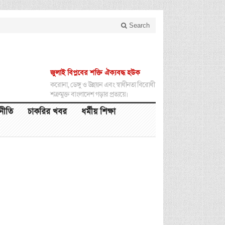
Search
জুলাই বিপ্লবের শক্তি ঐক্যবদ্ধ হউক
করোনা, ডেঙ্গু ও উন্নয়ন এবং স্বাধীনতা বিরোধী
শত্রুমুক্ত বাংলাদেশ গড়ার প্রত্যয়ে।
থনীতি
চাকরির খবর
ধর্মীয় শিক্ষা