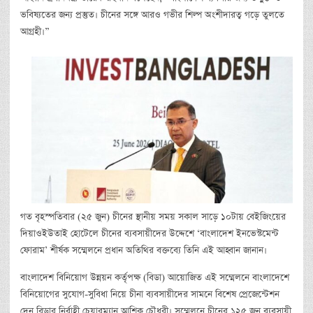
ভবিষ্যতের জন্য প্রস্তুত। চীনের সঙ্গে আরও গভীর শিল্প অংশীদারত্ব গড়ে তুলতে
আগ্রহী।”
গত বৃহস্পতিবার (২৫ জুন) চীনের স্থানীয় সময় সকাল সাড়ে ১০টায় বেইজিংয়ের
দিয়াওইউতাই হোটেলে চীনের ব্যবসায়ীদের উদ্দেশে ‘বাংলাদেশ ইনভেস্টমেন্ট
ফোরাম’ শীর্ষক সম্মেলনে প্রধান অতিথির বক্তব্যে তিনি এই আহ্বান জানান।
বাংলাদেশ বিনিয়োগ উন্নয়ন কর্তৃপক্ষ (বিডা) আয়োজিত এই সম্মেলনে বাংলাদেশে
বিনিয়োগের সুযোগ-সুবিধা নিয়ে চীনা ব্যবসায়ীদের সামনে বিশেষ প্রেজেন্টেশন
দেন বিডার নির্বাহী চেয়ারম্যান আশিক চৌধুরী। সম্মেলনে চীনের ১২৫ জন ব্যবসায়ী