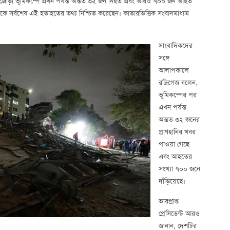
িশালী জোড়া ভূমিকম্পে এখন পর্যন্ত অন্তত ৩২ জন নিহত এবং আরও ৭০০ জন আহত
ধ্যমকে সর্বশেষ এই হতাহতের তথ্য নিশ্চিত করেছেন। কাতারভিত্তিক সংবাদমাধ্যম
সাংবাদিকদের
সঙ্গে
আলাপকালে
রদ্রিগেজ বলেন,
ভূমিকম্পের পর
এখন পর্যন্ত
অন্তত ৩২ জনের
প্রাণহানির খবর
পাওয়া গেছে
এবং আহতের
সংখ্যা ৭০০ জনে
দাঁড়িয়েছে।
ভারপ্রাপ্ত
প্রেসিডেন্ট আরও
জানান, দেশটির