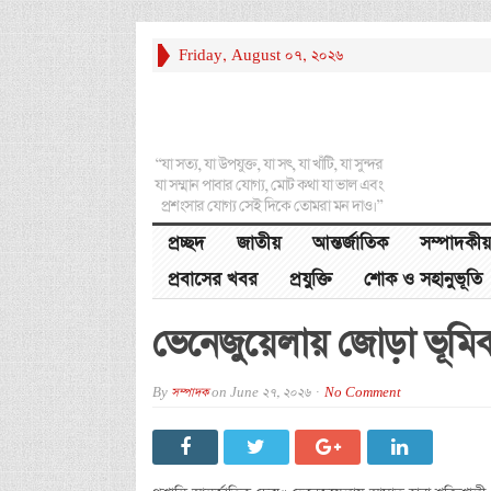
Friday, August 07, 2026
“যা সত্য, যা উপযুক্ত, যা সৎ, যা খাঁটি, যা সুন্দর
যা সম্মান পাবার যোগ্য, মোট কথা যা ভাল এবং
প্রশংসার যোগ্য সেই দিকে তোমরা মন দাও।”
প্রচ্ছদ
জাতীয়
আন্তর্জাতিক
সম্পাদকীয়
প্রবাসের খবর
প্রযুক্তি
শোক ও সহানুভূতি
ভেনেজুয়েলায় জোড়া ভূ
By
সম্পাদক
on
June 27, 2026
No Comment