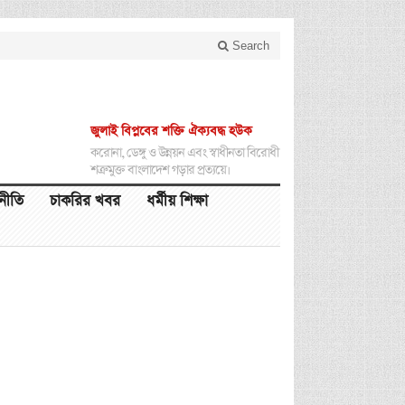
Search
জুলাই বিপ্লবের শক্তি ঐক্যবদ্ধ হউক
করোনা, ডেঙ্গু ও উন্নয়ন এবং স্বাধীনতা বিরোধী
শত্রুমুক্ত বাংলাদেশ গড়ার প্রত্যয়ে।
থনীতি
চাকরির খবর
ধর্মীয় শিক্ষা