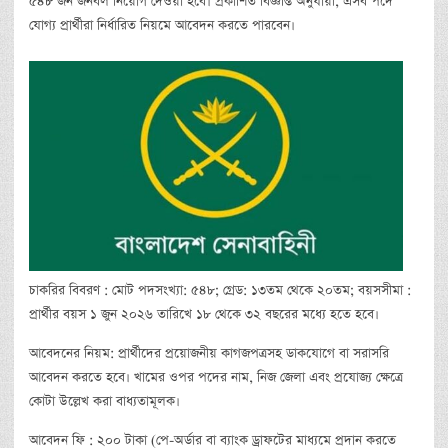
৫৪৮ জন জনবল নিয়োগ দেওয়া হবে। প্রকাশিত বিজ্ঞপ্তি অনুযায়ী, এসব পদে
যোগ্য প্রার্থীরা নির্ধারিত নিয়মে আবেদন করতে পারবেন।
চাকরির বিবরণ : মোট পদসংখ্যা: ৫৪৮; গ্রেড: ১৩তম থেকে ২০তম; বয়সসীমা :
প্রার্থীর বয়স ১ জুন ২০২৬ তারিখে ১৮ থেকে ৩২ বছরের মধ্যে হতে হবে।
আবেদনের নিয়ম: প্রার্থীদের প্রয়োজনীয় কাগজপত্রসহ ডাকযোগে বা সরাসরি
আবেদন করতে হবে। খামের ওপর পদের নাম, নিজ জেলা এবং প্রযোজ্য ক্ষেত্রে
কোটা উল্লেখ করা বাধ্যতামূলক।
আবেদন ফি : ২০০ টাকা (পে-অর্ডার বা ব্যাংক ড্রাফটের মাধ্যমে প্রদান করতে