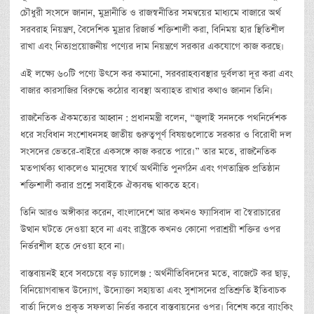
চৌধুরী সংসদে জানান, মুদ্রানীতি ও রাজস্বনীতির সমন্বয়ের মাধ্যমে বাজারে অর্থ
সরবরাহ নিয়ন্ত্রণ, বৈদেশিক মুদ্রার রিজার্ভ শক্তিশালী করা, বিনিময় হার স্থিতিশীল
রাখা এবং নিত্যপ্রয়োজনীয় পণ্যের দাম নিয়ন্ত্রণে সরকার একযোগে কাজ করছে।
এই লক্ষ্যে ৬০টি পণ্যে উৎসে কর কমানো, সরবরাহব্যবস্থার দুর্বলতা দূর করা এবং
বাজার কারসাজির বিরুদ্ধে কঠোর ব্যবস্থা অব্যাহত রাখার কথাও জানান তিনি।
রাজনৈতিক ঐকমত্যের আহ্বান : প্রধানমন্ত্রী বলেন, “জুলাই সনদকে পথনির্দেশক
ধরে সংবিধান সংশোধনসহ জাতীয় গুরুত্বপূর্ণ বিষয়গুলোতে সরকার ও বিরোধী দল
সংসদের ভেতরে-বাইরে একসঙ্গে কাজ করতে পারে।” তার মতে, রাজনৈতিক
মতপার্থক্য থাকলেও মানুষের স্বার্থে অর্থনীতি পুনর্গঠন এবং গণতান্ত্রিক প্রতিষ্ঠান
শক্তিশালী করার প্রশ্নে সবাইকে ঐক্যবদ্ধ থাকতে হবে।
তিনি আরও অঙ্গীকার করেন, বাংলাদেশে আর কখনও ফ্যাসিবাদ বা স্বৈরাচারের
উত্থান ঘটতে দেওয়া হবে না এবং রাষ্ট্রকে কখনও কোনো পরাশ্রয়ী শক্তির ওপর
নির্ভরশীল হতে দেওয়া হবে না।
বাস্তবায়নই হবে সবচেয়ে বড় চ্যালেঞ্জ : অর্থনীতিবিদদের মতে, বাজেটে কর ছাড়,
বিনিয়োগবান্ধব উদ্যোগ, উদ্যোক্তা সহায়তা এবং সুশাসনের প্রতিশ্রুতি ইতিবাচক
বার্তা দিলেও প্রকৃত সফলতা নির্ভর করবে বাস্তবায়নের ওপর। বিশেষ করে ব্যাংকিং