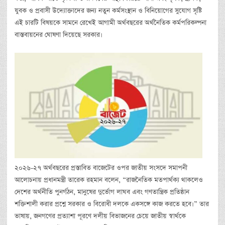
যুবক ও প্রবাসী উদ্যোক্তাদের জন্য নতুন কর্মসংস্থান ও বিনিয়োগের সুযোগ সৃষ্টি
এই চারটি বিষয়কে সামনে রেখেই আগামী অর্থবছরের অর্থনৈতিক কর্মপরিকল্পনা
বাস্তবায়নের ঘোষণা দিয়েছে সরকার।
২০২৬-২৭ অর্থবছরের প্রস্তাবিত বাজেটের ওপর জাতীয় সংসদে সমাপনী
আলোচনায় প্রধানমন্ত্রী তারেক রহমান বলেন, “রাজনৈতিক মতপার্থক্য থাকলেও
দেশের অর্থনীতি পুনর্গঠন, মানুষের দুর্ভোগ লাঘব এবং গণতান্ত্রিক প্রতিষ্ঠান
শক্তিশালী করার প্রশ্নে সরকার ও বিরোধী দলকে একসঙ্গে কাজ করতে হবে।” তার
ভাষায়, জনগণের প্রত্যাশা পূরণে দলীয় বিভাজনের চেয়ে জাতীয় স্বার্থকে